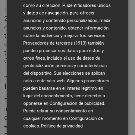
como su dirección IP, identificadores únicos
El informe recuerda que a 27 de febrero de
y datos de navegación, para ofrecer
2017 ya son cuatro las personas que
anuncios y contenido personalizados, medir
conocen los posibles abusos: una
anuncios y contenido, obtener información
trabajadora social, un técnico del centro de
sobre la audiencia y mejorar los servicios.
Proveedores de terceros (1913)
también
día, la directora del centro de menores y una
pueden procesar sus datos para estos y
técnico de la dirección territorial de la
otros fines, incluido el uso de datos de
Conselleria de Igualdad.
geolocalización precisos y características
del dispositivo. Sus elecciones se aplican
"Actuación incompatible e
solo a este sitio web. Algunos proveedores
incomprensible" de la Generalitat
pueden basarse en el interés legítimo en
lugar del consentimiento; tiene derecho a
"Tenemos una actuación incompatible e
oponerse en
Configuración de publicidad
.
incomprensible. La Generalitat tiene la tutela
Puede retirar su consentimiento en
de la menor. Se comunica por la misma que
cualquier momento en
Configuración de
está sufriendo unos abusos sexuales, y no
cookies
.
Política de privacidad
durante poco tiempo, por parte de un