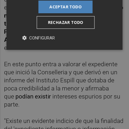
ACEPTAR TODO
educador en un centro de acogida.
Y no sólo
no se denuncian los hechos, sino que
RECHAZAR TODO
tampoco se ponen en conocimiento de la
Policía, ni de la Fiscalía de Menores ni de la
CONFIGURAR
Administración de Justicia
", explica el
escrito del Ministerio Público.
En este punto entra a valorar el expediente
que inició la Conselleria y que derivó en un
informe del Instituto Espill que dotaba de
poca credibilidad a la menor y afirmaba
que
podían existir
intereses espurios por su
parte.
"Existe un evidente indicio de que la finalidad