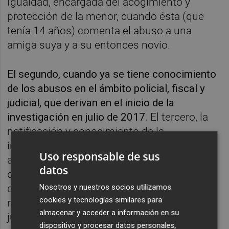
Igualdad, encargada del acogimiento y
protección de la menor, cuando ésta (que
tenía 14 años) comenta el abuso a una
amiga suya y a su entonces novio.
El segundo, cuando ya se tiene conocimiento
de los abusos en el ámbito policial, fiscal y
judicial, que derivan en el inicio de la
investigación en julio de 2017.
El tercero, la
notificación y conocimiento de la
investigación judicial (el 4 de agosto de ese
Uso responsable de sus
año). Y el cuarto, aquellas acciones
datos
desarrolladas por la Conselleria (encargada
Nosotros y nuestros socios utilizamos
de la protección de la chica) a partir de la
cookies y tecnologías similares para
notificación del inicio de las diligencias
almacenar y acceder a información en su
judiciales.
dispositivo y procesar datos personales,