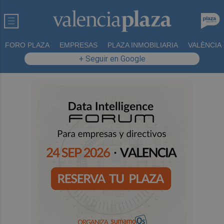
FORO PLAZA
EMPRESAS
PLAZA INMOBILIARIA
VALÈNCIA
+ Seguir en Google