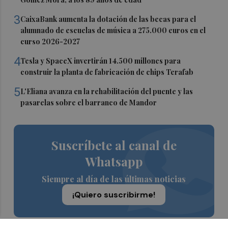
3
CaixaBank aumenta la dotación de las becas para el
alumnado de escuelas de música a 275.000 euros en el
curso 2026-2027
4
Tesla y SpaceX invertirán 14.500 millones para
construir la planta de fabricación de chips Terafab
5
L'Eliana avanza en la rehabilitación del puente y las
pasarelas sobre el barranco de Mandor
Suscríbete al canal de
Whatsapp
Siempre al día de las últimas noticias
¡Quiero suscribirme!