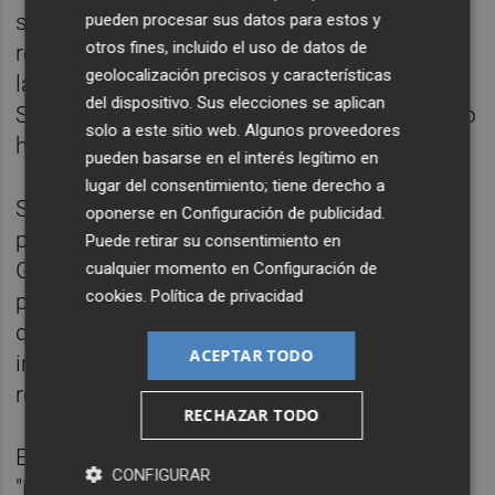
solicitar documentación, el responsable
pueden procesar sus datos para estos y
otros fines, incluido el uso de datos de
reclama un informe en el que se justifiquen
geolocalización precisos y características
las irregularidades detectadas por la
del dispositivo. Sus elecciones se aplican
Sindicatura de Cuentas y si se estima que no
solo a este sitio web. Algunos proveedores
han causado daños al erario público.
pueden basarse en el interés legítimo en
lugar del consentimiento; tiene derecho a
Si se considerase que sí se produjo un
oponerse en
Configuración de publicidad
.
perjuicio, se solicita a la Abogacía de la
Puede retirar su consentimiento en
Generalitat que cuantifique la cuantía del
cualquier momento en
Configuración de
cookies
.
Política de privacidad
presunto daño y que se acote el periodo en
que se cometieron las presuntas
ACEPTAR TODO
irregularidades, así como las personas
responsables.
RECHAZAR TODO
En cualquier caso, considera
CONFIGURAR
"imprescindible" identificar a las autoridades