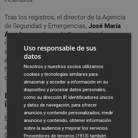
Tras los registros, el director de la Agencia
de Seguridad y Emergencias,
José María
Ángel
, anunció que la Generalitat iba a
revisar los contratos con su proveedor del
Uso responsable de sus
servicio de helicópteros y brigadas de
datos
extinción de incendios forestales,
Nosotros y nuestros socios utilizamos
helicópteros de urgencias sanitarias y de
cookies y tecnologías similares para
coordinación, entre otros.
almacenar y acceder a información en su
dispositivo y procesar datos personales,
El Tribunal de Cuentas reclama
como su dirección IP, identificadores únicos
información
y datos de navegación, para ofrecer
anuncios y contenido personalizados, medir
En el escrito remitido por el director de
anuncios y contenido, obtener información
asuntos contenciosos del Tribunal de
sobre la audiencia y mejorar los servicios.
Cuentas a la Abogacía de la Generalitat para
Proveedores de terceros (1913)
también