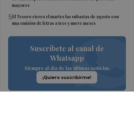
mayores
5
El Tesoro cierra el martes las subastas de agosto con
una emisión de letras a tres y nueve meses
Suscríbete al canal de
Whatsapp
Siempre al día de las últimas noticias
¡Quiero suscribirme!