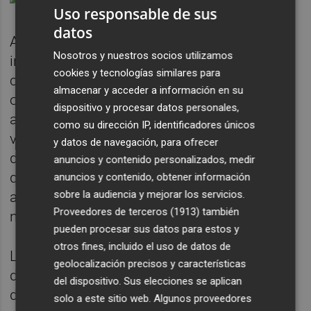
Uso responsable de sus
datos
Además, los informes técnicos vuelven a
Nosotros y nuestros socios utilizamos
incidir en el laberinto jurídico que supone
cookies y tecnologías similares para
contar con una estructura de dos
almacenar y acceder a información en su
organismos, la Corporació y la Societat, que
dispositivo y procesar datos personales,
acaban funcionando como uno solo, y que
como su dirección IP, identificadores únicos
van fusionando puestos, creando y
y datos de navegación, para ofrecer
destruyendo, en función de unos criterios
anuncios y contenido personalizados, medir
que resultan complicados de llevar al
anuncios y contenido, obtener información
sobre la audiencia y mejorar los servicios.
aspecto formal de los documentos
Proveedores de terceros (1913)
también
necesarios.
pueden procesar sus datos para estos y
otros fines, incluido el uso de datos de
Las dos propuestas de Relación de Puestos
geolocalización precisos y características
de Trabajo remitidas por À Punt sería
del dispositivo. Sus elecciones se aplican
desfavorables sin matices, como sí ocurrió
solo a este sitio web. Algunos proveedores