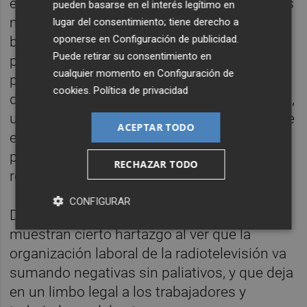
en 2019, cuando Sector Público pidió ciertas
pueden basarse en el interés legítimo en
modificaciones para finalmente dar el visto
lugar del consentimiento; tiene derecho a
oponerse en
Configuración de publicidad
.
bueno a este documento de obligada
Puede retirar su consentimiento en
presentación para todas las empresas
cualquier momento en
Configuración de
públicas. Además, como anécdota, los dos
cookies
.
Política de privacidad
documentos se habrían recibido el 1 de abril,
un día después del límite legal que establece
ACEPTAR TODO
el último día de marzo como fecha límite
para que todas las empresas públicas
RECHAZAR TODO
remitan su propuesta.
CONFIGURAR
Desde el Comité de Empresa de À Punt
muestran cierto hartazgo al ver que la
organización laboral de la radiotelevisión va
sumando negativas sin paliativos, y que deja
en un limbo legal a los trabajadores y