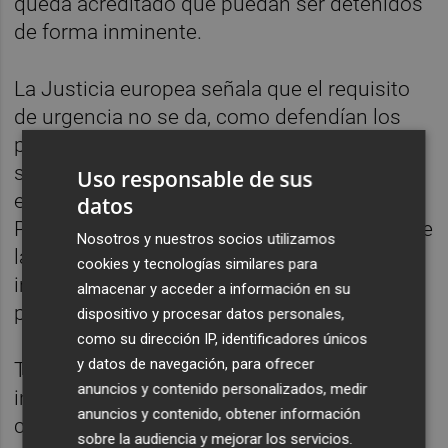
queda acreditado que puedan ser detenidos
de forma inminente.
La Justicia europea señala que el requisito
de urgencia no se da, como defendían los
políticos independentistas, y defiende que
sólo cabe tomar en consideración "los
Uso responsable de sus
efectos objetivos de las decisiones" del
datos
Parlamento Europeo y no la interpretación de
Nosotros y nuestros socios utilizamos
las decisiones que hacen los políticos
cookies y tecnologías similares para
independentistas, "que resulta más lesiva
almacenar y acceder a información en su
para sus derechos".
dispositivo y procesar datos personales,
como su dirección IP, identificadores únicos
y datos de navegación, para ofrecer
Tampoco percibe que la retirada de la
anuncios y contenido personalizados, medir
inmunidad afecte a sus desplazamientos
anuncios y contenido, obtener información
como eurodiputados, en concreto a los
sobre la audiencia y mejorar los servicios.