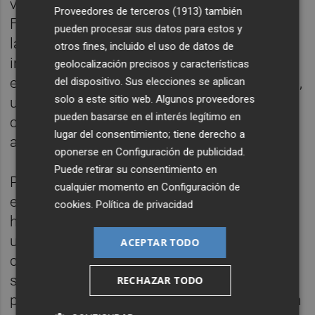
viajes hasta la sede de Estrasburgo, en
Proveedores de terceros (1913)
también
Francia. "Pueden desplazarse para asistir a
pueden procesar sus datos para estos y
las reuniones del Parlamento y no pueden
otros fines, incluido el uso de datos de
invocar válidamente, para acreditar la
geolocalización precisos y características
existencia de un perjuicio grave e irreparable,
del dispositivo. Sus elecciones se aplican
solo a este sitio web. Algunos proveedores
un supuesto riesgo de ser detenidos,
pueden basarse en el interés legítimo en
concretamente en Francia", ha indicado el
lugar del consentimiento; tiene derecho a
auto.
oponerse en
Configuración de publicidad
.
Puede retirar su consentimiento en
Por último, el TUE considera que el
cualquier momento en
Configuración de
expresidente catalán y los exconsellers no
cookies
.
Política de privacidad
han demostrado que pudieran ser objeto de
una "detención inminente", al tener que
ACEPTAR TODO
concurrir distintos factores. En primer lugar,
su entrega a las autoridades españoles y su
RECHAZAR TODO
posible detención no está demostrada en un