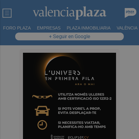
FORO PLAZA
EMPRESAS
PLAZA INMOBILIARIA
VALÈNCIA
+ Seguir en Google