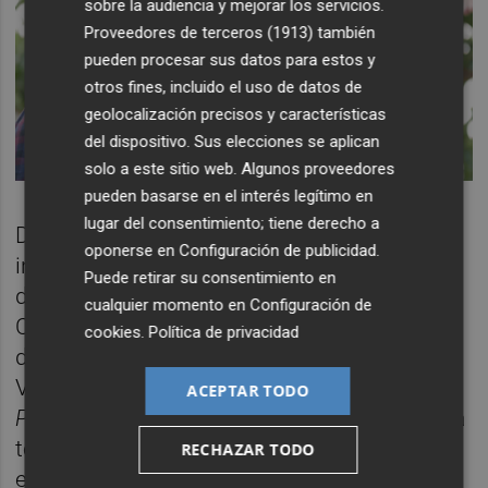
sobre la audiencia y mejorar los servicios.
Proveedores de terceros (1913)
también
pueden procesar sus datos para estos y
otros fines, incluido el uso de datos de
geolocalización precisos y características
del dispositivo. Sus elecciones se aplican
solo a este sitio web. Algunos proveedores
pueden basarse en el interés legítimo en
lugar del consentimiento; tiene derecho a
Desde la compañía también destacan la
oponerse en
Configuración de publicidad
.
incorporación al proyecto durante este año
Puede retirar su consentimiento en
de altos directivos como
Marc Vicente
ex
cualquier momento en
Configuración de
COO de
Rakuten Europa
;
Carlos Vidal
, ex VP
cookies
.
Política de privacidad
de
Orangetheory Fitness;
y
Javier Pelayo
, ex
VP de
Marco Aldany
y cofundador de
ACEPTAR TODO
Pressto.
No obstante, la empresa también ha
tenido que estrecharse el cinturón durante
RECHAZAR TODO
estos meses y reducir su número de