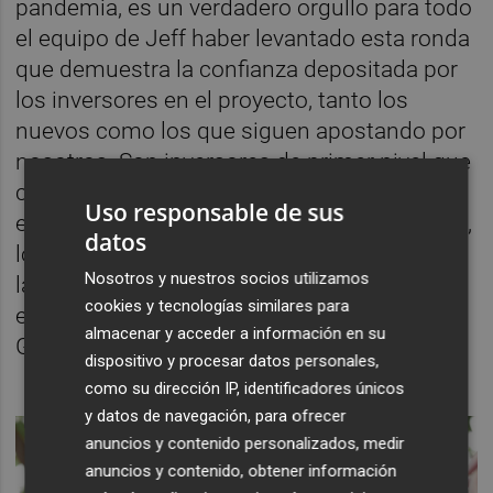
pandemia, es un verdadero orgullo para todo
el equipo de Jeff haber levantado esta ronda
que demuestra la confianza depositada por
los inversores en el proyecto, tanto los
nuevos como los que siguen apostando por
nosotros. Son inversores de primer nivel que
comparten nuestra visión y confían en la
Uso responsable de sus
escalabilidad de nuestro modelo de negocio,
datos
los nuevos verticales que se han ido
Nosotros y nuestros socios utilizamos
lanzando y la nueva propuesta de valor para
cookies y tecnologías similares para
emprendedores a nivel mundial", señala Eloi
almacenar y acceder a información en su
Gómez, CEO y cofundador de Jeff.
dispositivo y procesar datos personales,
como su dirección IP, identificadores únicos
y datos de navegación, para ofrecer
anuncios y contenido personalizados, medir
anuncios y contenido, obtener información