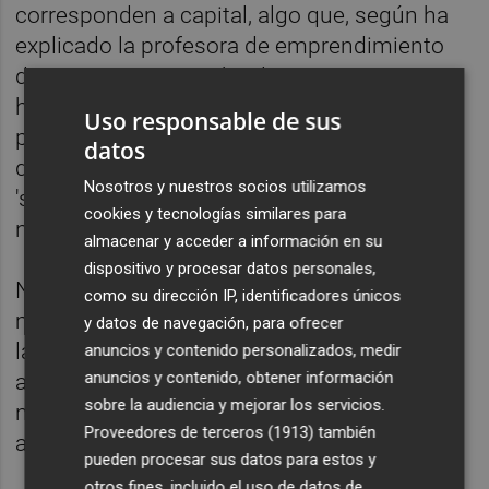
corresponden a capital, algo que, según ha
explicado la profesora de emprendimiento
de IESE Business School,
Maria Julia Prats
,
ha sido "propio del momento", ya que en ese
Uso responsable de sus
periodo las empresas han estado rodeadas
datos
de liquidez y ha sido más sencillo para las
Nosotros y nuestros socios utilizamos
'startups' conseguir el tipo de capital que
cookies y tecnologías similares para
necesitaban.
almacenar y acceder a información en su
dispositivo y procesar datos personales,
No obstante, el informe sitúa en más de 700
como su dirección IP, identificadores únicos
millones las necesidades de financiación de
y datos de navegación, para ofrecer
las 'startups' de cara a los próximos cinco
anuncios y contenido personalizados, medir
anuncios y contenido, obtener información
años, si bien el estudio no contempla las
sobre la audiencia y mejorar los servicios.
necesidades derivadas del impacto de la
Proveedores de terceros (1913)
también
actual pandemia de coronavirus.
pueden procesar sus datos para estos y
otros fines, incluido el uso de datos de