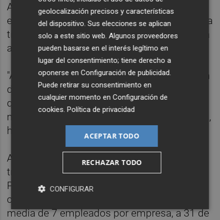
Al respecto, Prats ha señalado que las
geolocalización precisos y características
empresas con una mejor situación financiera
del dispositivo. Sus elecciones se aplican
tienen más posibilidades de salir mejor de la
solo a este sitio web. Algunos proveedores
actual crisis.
pueden basarse en el interés legítimo en
lugar del consentimiento; tiene derecho a
oponerse en
Configuración de publicidad
.
"A las compañías que esta crisis les pilla con
Puede retirar su consentimiento en
dinero en el banco les ha ido mejor que las
cualquier momento en
Configuración de
que no tenían dinero en el banco. En estos
cookies
.
Política de privacidad
momentos es el momento de tener liquidez",
ha afirmado en la presentación del informe.
ACEPTAR TODO
Asimismo, el informe también indica que
RECHAZAR TODO
tres de cada cinco 'startups' de España y
Portugal crecen a tres dígitos y han creado
CONFIGURAR
cerca de 7.000 puestos de trabajo -una
media de 7 empleados por empresa, a 31 de