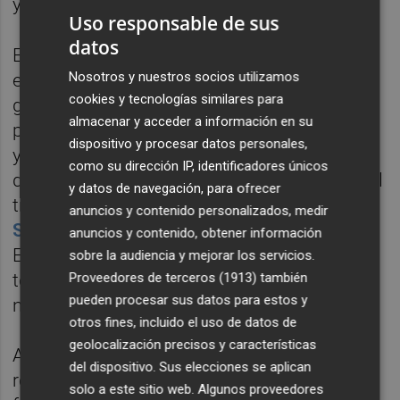
y Turismo.
Uso responsable de sus
datos
El Consell, en palabras de Mazón, será el
Nosotros y nuestros socios utilizamos
encargado de desplegar "una acción
cookies y tecnologías similares para
gubernamental con todas las garantías y sin
almacenar y acceder a información en su
perder ni un minuto en un contexto de rabia
dispositivo y procesar datos personales,
y dolor, por amargo que sea". Durante su
como su dirección IP, identificadores únicos
discurso, en el que también ha reconocido el
y datos de navegación, para ofrecer
trabajo prestado a las conselleras cesadas,
anuncios y contenido personalizados, medir
Salomé Pradas
y
Nuria Montes
, el jefe del
anuncios y contenido, obtener información
Ejecutivo ha desgranado las labores que
sobre la audiencia y mejorar los servicios.
tendrán encomendados cada uno de los
Proveedores de terceros (1913)
también
pueden procesar sus datos para estos y
nuevos consellers.
otros fines, incluido el uso de datos de
geolocalización precisos y características
Además, ha asegurado que asumirá la
del dispositivo. Sus elecciones se aplican
responsabilidad de la recuperación de la
solo a este sitio web. Algunos proveedores