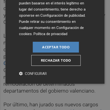
forma "más ágil, rápida y eficaz". "Era el
pueden basarse en el interés legítimo en
cambio que tenía que producirse", ha dicho,
lugar del consentimiento; tiene derecho a
y ha añadido que las provincias de Alicante y
oponerse en
Configuración de publicidad
.
Castellón contribuirán a esa recuperación.
Puede retirar su consentimiento en
cualquier momento en
Configuración de
cookies
.
Política de privacidad
La toma de posesión ha arrancado con un
minuto de silencio por las víctimas de la
ACEPTAR TODO
dana, tras lo que la vicepresidenta primera,
portavoz y secretaria del Consell,
Susana
RECHAZAR TODO
Camarero
,
ha leído el decreto de la
Generalitat que estableció los ceses y
CONFIGURAR
nombramientos de consellers y la
remodelación de determinados
departamentos del gobierno valenciano.
Por último, han jurado sus nuevos cargos