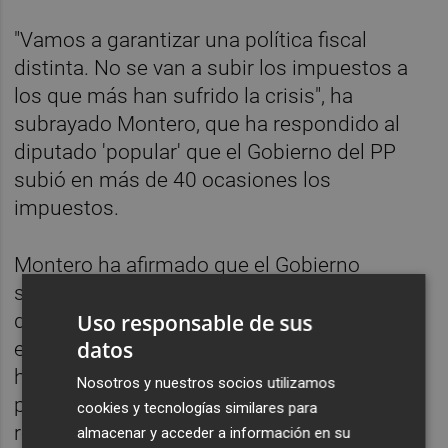
"Vamos a garantizar una política fiscal
distinta. No se van a subir los impuestos a
los que más han sufrido la crisis", ha
subrayado Montero, que ha respondido al
diputado 'popular' que el Gobierno del PP
subió en más de 40 ocasiones los
impuestos.
Montero ha afirmado que el Gobierno
socialista "está decidido a recuperar
derechos y a que se note la mejora
Uso responsable de sus
datos
económica en las familias", por lo que su
hoja de ruta en política fiscal pasará por
Nosotros y nuestros socios utilizamos
proteger a la clase media y trabajadora y
cookies y tecnologías similares para
revertir los recortes en sanidad, pensiones y
almacenar y acceder a información en su