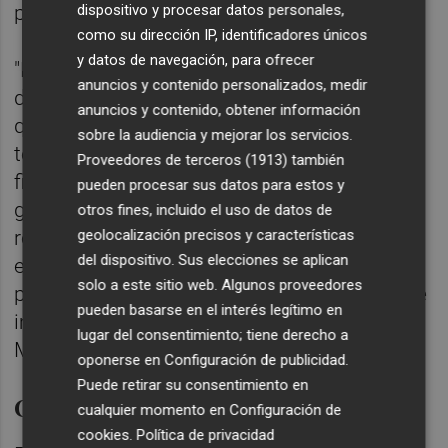
política social.
dispositivo y procesar datos personales,
como su dirección IP, identificadores únicos
y datos de navegación, para ofrecer
"Es una política fiscal para el siglo XXI", ha
anuncios y contenido personalizados, medir
dicho la ministra, que ha criticado al PP que
anuncios y contenido, obtener información
quiera "asustar a los ciudadanos" con este
sobre la audiencia y mejorar los servicios.
tema y al partido naranja que ahora rechace
Proveedores de terceros (1913)
también
figuras fiscales que apoyaba cuando
pueden procesar sus datos para estos y
gobernaba
Mariano Rajoy
. Asimismo, ha
otros fines, incluido el uso de datos de
geolocalización precisos y características
reprochado a ambos partidos que hayan
del dispositivo. Sus elecciones se aplican
emprendido una "especie de competición"
solo a este sitio web. Algunos proveedores
para ver quién propone una mayor bajada de
pueden basarse en el interés legítimo en
impuestos, algo que, según ha advertido
lugar del consentimiento; tiene derecho a
Montero, debilitaría el Estado de Bienestar.
oponerse en
Configuración de publicidad
.
Puede retirar su consentimiento en
Críticas de PP y Ciudadanos
cualquier momento en
Configuración de
cookies
.
Política de privacidad