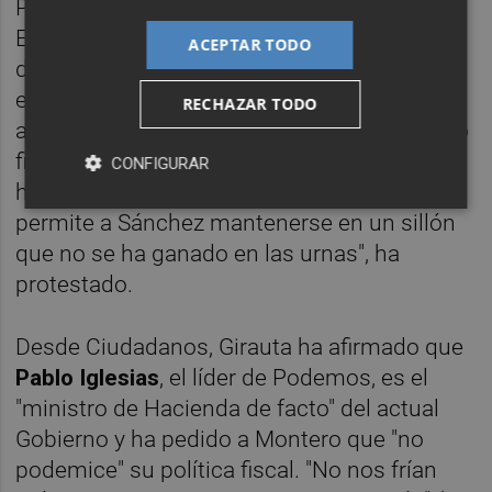
Por su parte, el diputado del PP Jaime
Eduardo
de
Olano
ha advertido a la ministra
ACEPTAR TODO
de que sus "globos sonda" en materia fiscal
están generando "inestabilidad" y le ha
RECHAZAR TODO
acusado de querer llevar a cabo un "hachazo
fiscal" sin precedentes. "Ustedes están
CONFIGURAR
haciendo la política económica que le
permite a Sánchez mantenerse en un sillón
que no se ha ganado en las urnas", ha
protestado.
Desde Ciudadanos, Girauta ha afirmado que
Pablo Iglesias
, el líder de Podemos, es el
"ministro de Hacienda de facto" del actual
Gobierno y ha pedido a Montero que "no
podemice" su política fiscal. "No nos frían