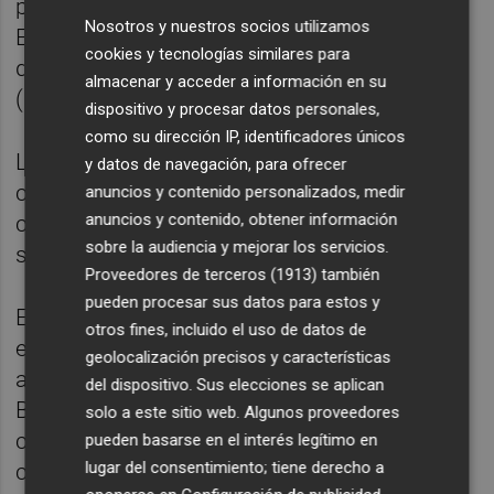
puestos natos que ocuparía en el Banco de
Nosotros y nuestros socios utilizamos
España o en la Comisión Rectora del Fondo
cookies y tecnologías similares para
de Reestructuración Ordenada Bancaria
almacenar y acceder a información en su
(FROB).
dispositivo y procesar datos personales,
como su dirección IP, identificadores únicos
La candidata ha añadido que no le constan
y datos de navegación, para ofrecer
conflictos de interés con otras entidades
anuncios y contenido personalizados, medir
anuncios y contenido, obtener información
cotizadas, así como tampoco por parte de
sobre la audiencia y mejorar los servicios.
su pareja ni de su familia directa.
Proveedores de terceros (1913)
también
pueden procesar sus datos para estos y
En cualquier caso, ha subrayado que su
otros fines, incluido el uso de datos de
experiencia en el asesoramiento directo de
geolocalización precisos y características
altos cargos, tanto en la CNMV como en el
del dispositivo. Sus elecciones se aplican
Banco de España, le hace ser "muy
solo a este sitio web. Algunos proveedores
consciente" de la responsabilidad que
pueden basarse en el interés legítimo en
lugar del consentimiento; tiene derecho a
conlleva el puesto para el que ha sido