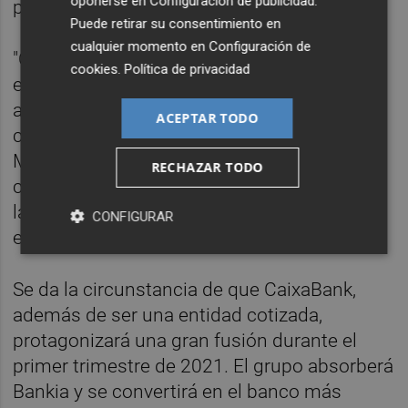
oponerse en
Configuración de publicidad
.
propuesta.
Puede retirar su consentimiento en
cualquier momento en
Configuración de
"Conozco la necesidad de ser
cookies
.
Política de privacidad
extremadamente cuidadosa con cualquier
aspecto que pueda poner en duda mi
ACEPTAR TODO
credibilidad e independencia", ha apostillado
Martínez, quien ha añadido que también le
RECHAZAR TODO
constan los "rigurosos" procedimientos que
la propia CNMV tiene establecidos para
CONFIGURAR
evitar tales situaciones.
Se da la circunstancia de que CaixaBank,
además de ser una entidad cotizada,
protagonizará una gran fusión durante el
primer trimestre de 2021. El grupo absorberá
Bankia y se convertirá en el banco más