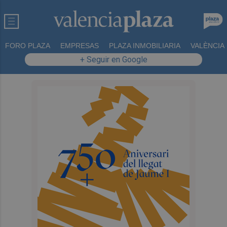
FORO PLAZA
EMPRESAS
PLAZA INMOBILIARIA
VALÈNCIA
+ Seguir en Google