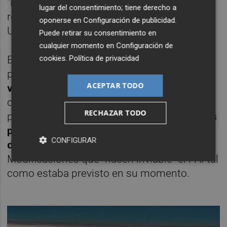
"impediría su materialización", tal como
lugar del consentimiento; tiene derecho a
reconocen los técnicos de la concejalía de
oponerse en
Configuración de publicidad
.
Urbanismo en su informe.
Puede retirar su consentimiento en
cualquier momento en
Configuración de
En ese sentido, destacan los cambios
cookies
.
Política de privacidad
producidos, como
el nuevo frente de las
ACEPTAR TODO
villas en Eugenia Viñes
, "que supondrá un
cambio a nivel de imagen muy significativo
RECHAZAR TODO
para la zona"; la
reducción del tamaño de las
piscinas
y la "aparición" de los
dos bloques
CONFIGURAR
de viviendas
paralelos a esta dotación.
Modificaciones que "hacen inviable" el PAI tal
como estaba previsto en su momento.