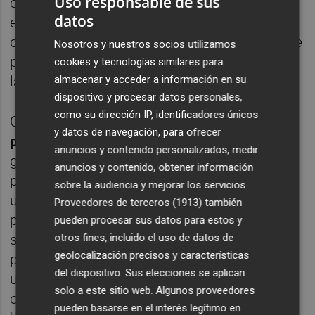
Uso responsable de sus
en disposición perpendicular al mar para
datos
evitar el efecto pantalla. Y al otro lado,
quedan el resto de viviendas en una hilera de
Nosotros y nuestros socios utilizamos
pastillas, donde se recupera la tipología de
cookies y tecnologías similares para
las villas típicas de la zona marítima.
almacenar y acceder a información en su
dispositivo y procesar datos personales,
como su dirección IP, identificadores únicos
Ciertamente, el Plan
no cambió los
y datos de navegación, para ofrecer
parámetros esenciales
del sector "para
anuncios y contenido personalizados, medir
garantizar el aprovechamiento de los
anuncios y contenido, obtener información
propietarios" -mantuvo su delimitación, su
sobre la audiencia y mejorar los servicios.
uso global residencial y la edificabilidad-,
Proveedores de terceros (1913)
también
pero sí rediseñó su ordenación. Por eso, si
pueden procesar sus datos para estos y
se continuara con el PAI tal y como estaba
otros fines, incluido el uso de datos de
geolocalización precisos y características
previsto en 2007, habría que llevar a cabo
del dispositivo. Sus elecciones se aplican
una reparcelación que "no coincidiría con la
solo a este sitio web. Algunos proveedores
ordenación" aprobada recientemente e
pueden basarse en el interés legítimo en