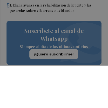
5
L'Eliana avanza en la rehabilitación del puente y las
pasarelas sobre el barranco de Mandor
Suscríbete al canal de
Whatsapp
Siempre al día de las últimas noticias
¡Quiero suscribirme!