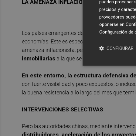
pueden procesar su
LA AMENAZA INFLACIONISTA
precisos y caracte
proveedores pueden
oponerse en
Confi
Configuración de 
Los países emergentes deben conseguir gestionar
economías. Este es especialmente el caso de Ch
CONFIGURAR
amenaza inflacionista, pero
a costa de una co
inmobiliarias
a la que se añade a día de hoy el
En este entorno, la estructura defensiva de
con fuerte visibilidad y poco expuestos, o inclus
la buena resistencia a lo largo del mes que termi
INTERVENCIONES SELECTIVAS
Pero las autoridades chinas, mediante intervenci
distribuidores, aceleración de los proyecto