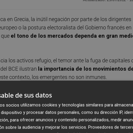
ca en Grecia, la inútil negación por parte de los dirigentes
uropeo o la postura electoralista del Gobierno francés en
o que
el tono de los mercados dependa en gran medi
cia los activos refugio, el temor ante la fuga de capitales 
del BCE ilustran
la importancia de los movimientos d
 este contexto, los emergentes no son inmunes.
ión de la economía estadounidense y la ralentizació
able de sus datos
 el optimismo general, y los mercados emergentes han
os socios utilizamos cookies y tecnologías similares para almacena
idad que habían conseguido respecto a los mercados europ
dispositivo y procesar datos personales, como su dirección IP, iden
ción, para ofrecer anuncios y contenido personalizados, medir anun
n sobre la audiencia y mejorar los servicios.
Proveedores de tercer