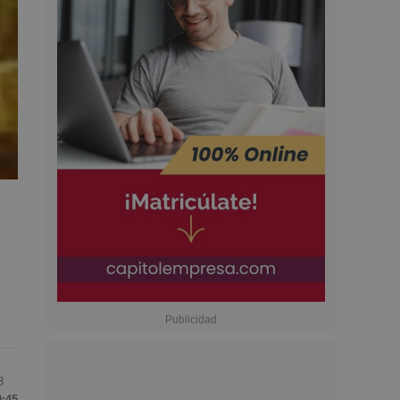
8
0:45