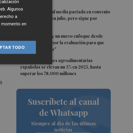
año
calización
 web. Algunos
3
La subida salarial media pactada en convenio
derecho a
escala al 3,02% en julio, pero sigue por
ier momento en
debajo del IPC
4
El futuro de la IA: un nuevo enfoque desde
Valencia aboga por la evaluación para que
PTAR TODO
sea "responsable"
o.
5
Las exportaciones agroalimentarias
españolas se elevan un 3% en 2025, hasta
superar los 78.000 millones
 a
Suscríbete al canal
de Whatsapp
Siempre al día de las últimas
noticias