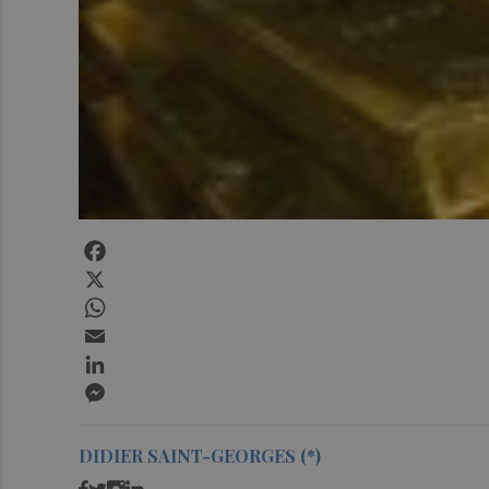
Facebook
X
WhatsApp
Email
LinkedIn
Messenger
DIDIER SAINT-GEORGES (*)