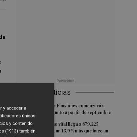
da
o
e
Últimas Noticias
n
1
La Zona de Bajas Emisiones comenzará a
r y acceder a
aplicarse en Sagunto a partir de septiembre
eos
tificadores únicos
2
cios y contenido,
El ingreso mínimo vital llega a 879.225
hogares en julio, un 16,9 % más que hace un
os (1913)
también