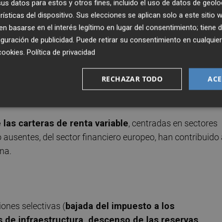
s datos para estos y otros fines, incluido el uso de datos de geolo
rísticas del dispositivo. Sus elecciones se aplican solo a este sitio
 basarse en el interés legítimo en lugar del consentimiento; tiene 
guración de publicidad
. Puede retirar su consentimiento en cualqu
cookies
.
Política de privacidad
 con éxito la delicada situación de ralentización de sus
ina, donde las autoridades han conseguido frenar la
RECHAZAR TODO
ACE
nsiderable ralentización de las inversiones
 descenso de las exportaciones hacia el mundo desarrollad
 las carteras de renta variable
, centradas en sectores
o ausentes, del sector financiero europeo, han contribuido
na.
ones selectivas (
bajada del impuesto a los
s de infraestructura, descenso de las reservas