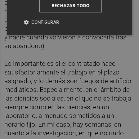
características, extremadamente específico,
RECHAZAR TODO
pensado para llevar a cabo unas funciones
concretas (precisamente por eso se
CONFIGURAR
presentó sólo Errejón cuando ganó la plaza,
y nadie cuando volvieron a convocarla tras
su abandono).
Lo importante es si el contratado hace
satisfactoriamente el trabajo en el plazo
asignado, y lo demás son fuegos de artificio
mediáticos. Especialmente, en el ámbito de
las ciencias sociales, en el que no se trabaja
siempre como en las ciencias, en un
laboratorio, a menudo sometidos a un
horario fijo. En mi caso, hay semanas, en
cuanto a la investigación, en que no rindo