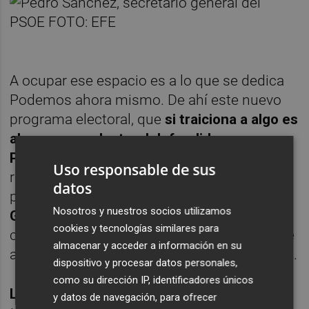
A ocupar ese espacio es a lo que se dedica
Podemos ahora mismo. De ahí este nuevo
programa electoral, que
si traiciona a algo es
al programa electoral defendido por
Podemos hasta ahora
. De ahí el Papa, la
Uso responsable de sus
renuncia a presentarse a las municipales y,
datos
por supuesto, el control férreo ("à la
Felipe
Nosotros y nuestros socios utilizamos
González
") con que Pablo Iglesias y sus
cookies y tecnologías similares para
compañeros de la Universidad Complutense
almacenar y acceder a información en su
aspiran a manejar Podemos desde la cúpula.
dispositivo y procesar datos personales,
como su dirección IP, identificadores únicos
Las encuestas crecen. Los problemas...
y datos de navegación, para ofrecer