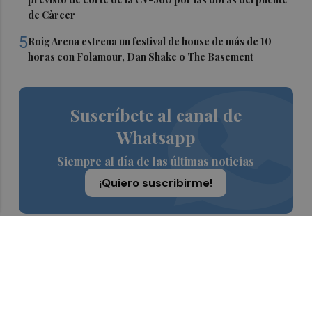
de Càrcer
5
Roig Arena estrena un festival de house de más de 10
horas con Folamour, Dan Shake o The Basement
Suscríbete al canal de
Whatsapp
Siempre al día de las últimas noticias
¡Quiero suscribirme!