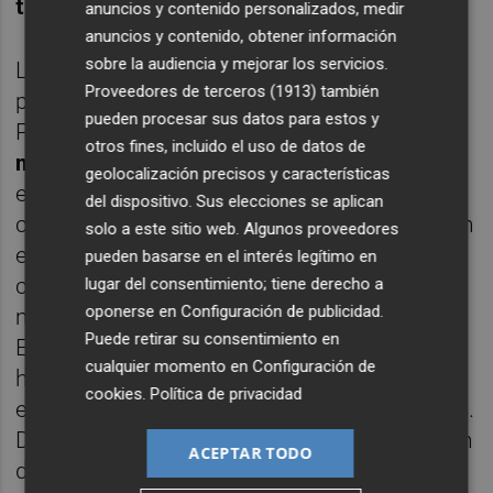
también
anuncios y contenido personalizados, medir
anuncios y contenido, obtener información
sobre la audiencia y mejorar los servicios.
La nueva oleada de críticas sucede a la
Proveedores de terceros (1913)
también
primera crisis seria que tiene que afrontar
pueden procesar sus datos para estos y
Podemos, provocada por
un escándalo
otros fines, incluido el uso de datos de
menor, pero relevante,
y por un
geolocalización precisos y características
encontronazo con los medios de
del dispositivo. Sus elecciones se aplican
comunicación hasta ahora aliados. Hablo, en
solo a este sitio web. Algunos proveedores
el primer caso, del contrato de
Íñigo Errejón
pueden basarse en el interés legítimo en
con la Universidad de Málaga. Casi todo el
lugar del consentimiento; tiene derecho a
oponerse en
Configuración de publicidad
.
mundo se ha centrado en el salario de
Puede retirar su consentimiento en
Errejón o las condiciones del contrato (40
cualquier momento en
Configuración de
horas semanales, con un horario-tipo
cookies
.
Política de privacidad
estipulado, aunque en condiciones flexibles).
Desde mi punto de vista, esos datos carecen
ACEPTAR TODO
de relevancia en un contrato de estas