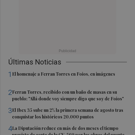
Últimas Noticias
1
El homenaje a Ferran Torres en Foios, en imágenes
2
Ferran Torres, recibido con un baño de masas en su
pueblo: "Allá donde voy siempre digo que soy de Foios"
3
El Ibex 35 sube un 2% la primera semana de agosto tras
conquistar los históricos 20.000 puntos
4
La Diputación reduce en más de dos meses el tiempo
previsto de corte de la CV-560 por las obras del puente