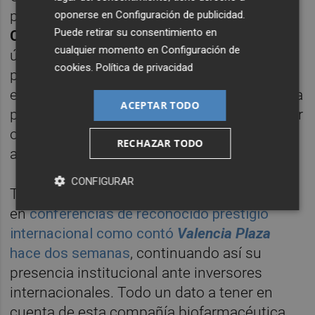
por el pertinente hecho relevante en la
oponerse en
Configuración de publicidad
.
Puede retirar su consentimiento en
CNMV
, apuntó como hito importante en la
cualquier momento en
Configuración de
última parte del año el reclutamiento de
cookies
.
Política de privacidad
pacientes en dos nuevos estudios clínicos
en leucemia y en cáncer de pulmón de célula
ACEPTAR TODO
pequeña con
Iadademstat
después de haber
obtenido las correspondientes
RECHAZAR TODO
autorizaciones de las agencias regulatorias.
CONFIGURAR
Todo ello mientras sigue estando presente
en
conferencias de reconocido prestigio
internacional como contó
Valencia Plaza
hace dos semanas
, continuando así su
presencia institucional ante inversores
internacionales. Todo un dato a tener en
cuenta de esta compañía biofarmacéutica