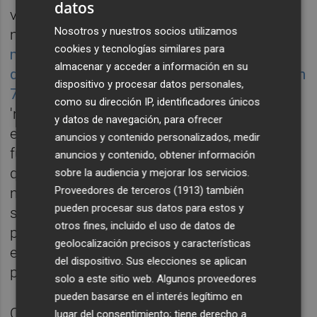
datos
viernes para dispararse con tanta fuerza y
Nosotros y nuestros socios utilizamos
mover tanto volumen?
Pues que a falta de
cookies y tecnologías similares para
menos de dos horas para el cierre anunció
almacenar y acceder a información en su
que el pasado ejercicio redujo sus pérdidas un
dispositivo y procesar datos personales,
77%
, al pasar de los 5,2 millones de
como su dirección IP, identificadores únicos
'números rojos' en 2017 a los 1,20 millones
y datos de navegación, para ofrecer
en 2018. Unas pérdidas, según la empresa
anuncios y contenido personalizados, medir
fundada por
Carlos Buesa
y
Tamara Maes
,
anuncios y contenido, obtener información
que están en línea con la especificidad del
sobre la audiencia y mejorar los servicios.
Proveedores de terceros (1913)
también
modelo de negocio de la biotecnología, que
pueden procesar sus datos para estos y
se encuentra en fase de desarrollo y en un
otros fines, incluido el uso de datos de
periodo de maduración de sus productos en
geolocalización precisos y características
el largo plazo, sin recurrencias desde la
del dispositivo. Sus elecciones se aplican
perspectiva de ingresos.
solo a este sitio web. Algunos proveedores
pueden basarse en el interés legítimo en
Oryzon Genomics, que informó al mercado
lugar del consentimiento; tiene derecho a