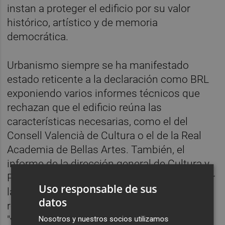
instan a proteger el edificio por su valor
histórico, artístico y de memoria
democrática.
Urbanismo siempre se ha manifestado
estado reticente a la declaración como BRL
exponiendo varios informes técnicos que
rechazan que el edificio reúna las
características necesarias, como el del
Consell Valencià de Cultura o el de la Real
Academia de Bellas Artes. También, el
informe de la dirección general de Cultura y
Patrimonio, elaborado en 2017 y firmado por
Uso responsable de sus
la socialista
Carmen Amoraga
, que
datos
rechazaba que el antiguo cine contara con
"valores arquitectónicos singularmente
Nosotros y nuestros socios utilizamos