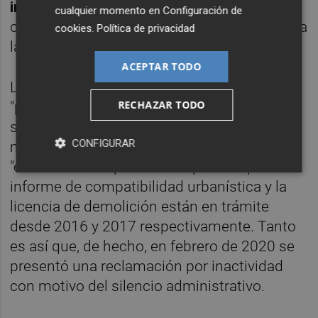
injustificadas y arbitrariedades
" que el
cualquier momento en
Configuración de
consistorio habría estado cometiendo contra
cookies
.
Política de privacidad
la iniciativa.
ACEPTAR TODO
Los dueños incluso resaltaban que su
RECHAZAR TODO
"paciencia y resistencia económica tocan a
su fin", como publicó este diario en su
CONFIGURAR
momento, para añadir en sus escritos que
"es fácil de comprender" su postura pues el
informe de compatibilidad urbanística y la
licencia de demolición están en trámite
desde 2016 y 2017 respectivamente. Tanto
es así que, de hecho, en febrero de 2020 se
presentó una reclamación por inactividad
con motivo del silencio administrativo.