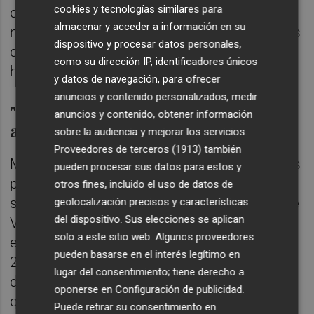
cookies y tecnologías similares para
destacables", pero que abogaba por
almacenar y acceder a información en su
mantener "las líneas compositivas generales
dispositivo y procesar datos personales,
de la fachada" y "los elementos con valores
como su dirección IP, identificadores únicos
históricos".
y datos de navegación, para ofrecer
anuncios y contenido personalizados, medir
"Dilaciones injustificadas y
anuncios y contenido, obtener información
arbitrariedades"
sobre la audiencia y mejorar los servicios.
Proveedores de terceros (1913)
también
Mientras la protección no se lleva a cabo, los
pueden procesar sus datos para estos y
permisos solicitados para el hostal siguen
otros fines, incluido el uso de datos de
sus trámites en el seno del Ayuntamiento de
geolocalización precisos y características
del dispositivo. Sus elecciones se aplican
València en trámites reglados. Sin embargo,
solo a este sitio web. Algunos proveedores
el retraso ya ha motivado que a finales de
pueden basarse en el interés legítimo en
2020 la propiedad haya criticado
lugar del consentimiento; tiene derecho a
directamente al Ayuntamiento con escritos
oponerse en
Configuración de publicidad
.
que resaltaban el "
sinnúmero de dilaciones
Puede retirar su consentimiento en