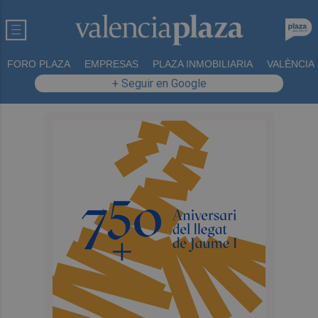
FORO PLAZA
EMPRESAS
PLAZA INMOBILIARIA
VALÈNCIA
+ Seguir en Google