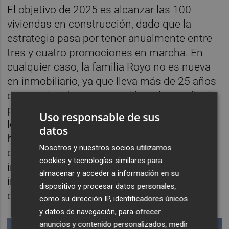
El objetivo de 2025 es alcanzar las 100
viviendas en construcción, dado que la
estrategia pasa por tener anualmente entre
tres y cuatro promociones en marcha. En
cualquier caso, la familia Royo no es nueva
en inmobiliario, ya que lleva más de 25 años
de experiencia en promoción y desarrollo de
proyectos inmobiliarios, tanto de ámbito
Uso responsable de sus
logístico-industrial como residencial. Un
datos
hecho que les ha llevado a crear esta rama
Nosotros y nuestros socios utilizamos
dentro del nuevo grupo. Por tanto, ahora se
cookies y tecnologías similares para
inician las primeras junto a Porticón con la
almacenar y acceder a información en su
intención de sacar más iniciativas a lo largo
dispositivo y procesar datos personales,
de este ejercicio.
como su dirección IP, identificadores únicos
y datos de navegación, para ofrecer
anuncios y contenido personalizados, medir