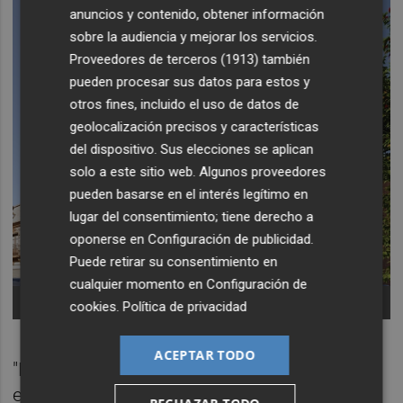
anuncios y contenido, obtener información
sobre la audiencia y mejorar los servicios.
Proveedores de terceros (1913)
también
pueden procesar sus datos para estos y
otros fines, incluido el uso de datos de
geolocalización precisos y características
del dispositivo. Sus elecciones se aplican
solo a este sitio web. Algunos proveedores
pueden basarse en el interés legítimo en
lugar del consentimiento; tiene derecho a
oponerse en
Configuración de publicidad
.
Puede retirar su consentimiento en
cualquier momento en
Configuración de
Promoción de Invext -
cookies
.
Política de privacidad
ACEPTAR TODO
"Nuestras raíces son valencianas y como
empresarios siempre apostamos por una