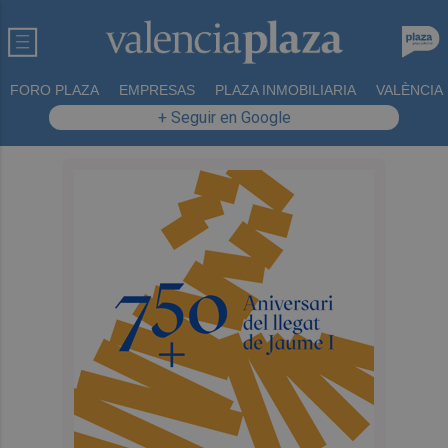
FORO PLAZA
EMPRESAS
PLAZA INMOBILIARIA
VALÈNCIA
+ Seguir en Google