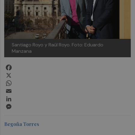
Santiago Royo y Raúl Royo.
Foto: Eduardo
Manzana
Facebook
X
WhatsApp
Email
LinkedIn
Messenger
Begoña Torres