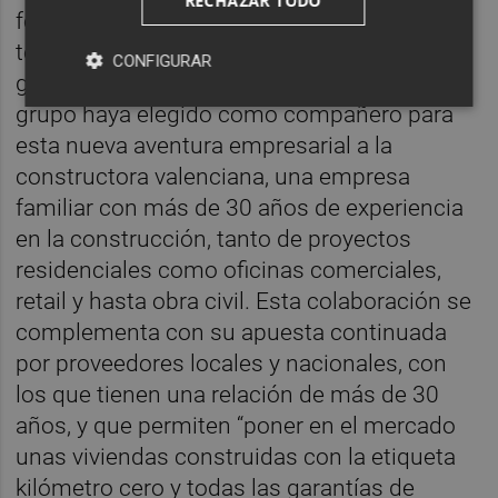
RECHAZAR TODO
forma de hacer negocios que esté pegada al
territorio, tanto a sus empresas como a la
CONFIGURAR
gente que vive en ella", explica. De ahí que el
grupo haya elegido como compañero para
esta nueva aventura empresarial a la
constructora valenciana, una empresa
familiar con más de 30 años de experiencia
en la construcción, tanto de proyectos
residenciales como oficinas comerciales,
retail y hasta obra civil. Esta colaboración se
complementa con su apuesta continuada
por proveedores locales y nacionales, con
los que tienen una relación de más de 30
años, y que permiten “poner en el mercado
unas viviendas construidas con la etiqueta
kilómetro cero y todas las garantías de