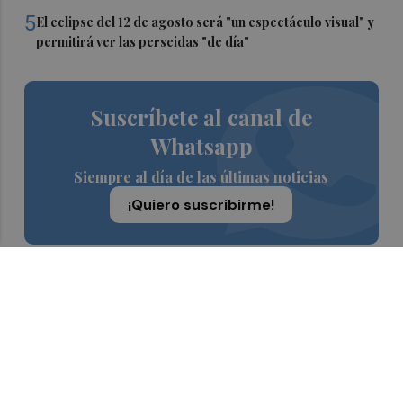
5
El eclipse del 12 de agosto será "un espectáculo visual" y
permitirá ver las perseidas "de día"
Suscríbete al canal de
Whatsapp
Siempre al día de las últimas noticias
¡Quiero suscribirme!