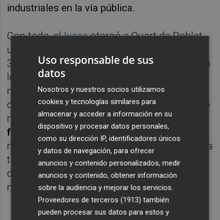
industriales en la vía pública.
Con todo, el
Ivace
otorgó a Quart de Poblet
una subvención global cercana a los
Uso responsable de sus
395.000 euros en 2022 que se ejecutaron en
datos
los
polígonos 9 d'Octubre y Masía d'Espí
,
más las acciones adicionales financiadas
Nosotros y nuestros socios utilizamos
cookies y tecnologías similares para
con cargo al presupuesto municipal. De este
almacenar y acceder a información en su
modo, se continúa con la
apuesta por
dispositivo y procesar datos personales,
fomentar la competitividad industrial
en el
como su dirección IP, identificadores únicos
municipio, encaminándose a su excelencia, a
y datos de navegación, para ofrecer
través de soluciones sostenibles para un
anuncios y contenido personalizados, medir
desarrollo respetuoso con el
anuncios y contenido, obtener información
medioambiente.
sobre la audiencia y mejorar los servicios.
Proveedores de terceros (1913)
también
pueden procesar sus datos para estos y