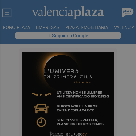
FORO PLAZA
EMPRESAS
PLAZA INMOBILIARIA
VALÈNCIA
+ Seguir en Google