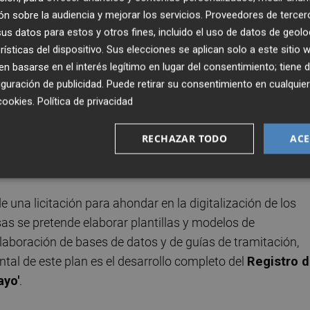
 esta misma dirección a mayor escala y prepara un plan
n sobre la audiencia y mejorar los servicios.
Proveedores de tercer
 en la ciudad, según ha podido saber
Valencia Plaza
.
s datos para estos y otros fines, incluido el uso de datos de geolo
rísticas del dispositivo. Sus elecciones se aplican solo a este sitio
 basarse en el interés legítimo en lugar del consentimiento; tiene 
fundamentalmente a las concejalías de Administración
guración de publicidad
. Puede retirar su consentimiento en cualqu
 se ocupan de los permisos municipales tanto de actividad
cookies
.
Política de privacidad
Beamud, y la concejalía de Desarrollo Urbano, que gestio
artamentos están elaborando conjuntamente el programa q
RECHAZAR TODO
ACE
stá todavía en un estadio embrionario pero que, cuando
hacia adelante.
 una licitación para ahondar en la digitalización de los
sas se pretende elaborar plantillas y modelos de
laboración de bases de datos y de guías de tramitación,
ntal de este plan es el desarrollo completo del
Registro 
ayo'
.