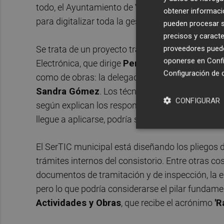
todo, el Ayuntamiento de València trabaja ya en
obtener informació
para digitalizar toda la gestión de las licencias
pueden procesar su
precisos y caracte
proveedores pueden
Se trata de un proyecto transversal que ocupa 
oponerse en
Confi
Electrónica, que dirige
Pere Fuset
, y a las que
Configuración de 
como de obras: la delegación de Actividades de 
Sandra Gómez
. Los técnicos de los tres dep
CONFIGURAR
según explican los responsables municipales, e
llegue a aplicarse, podría suponer un gran salto 
El SerTIC municipal está diseñando los pliegos de
trámites internos del consistorio. Entre otras co
documentos de tramitación y de inspección, la e
pero lo que podría considerarse el pilar fundame
Actividades y Obras
, que recibe el acrónimo
'R