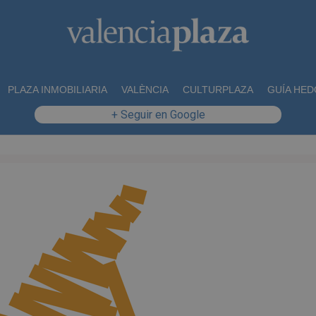
PLAZA INMOBILIARIA
VALÈNCIA
CULTURPLAZA
GUÍA HED
+ Seguir en Google