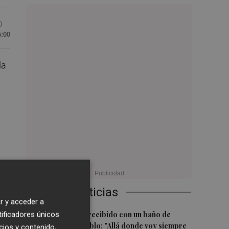
0
5:00
la
, ya
Últimas Noticias
iza
r y acceder a
e
1
Ferran Torres, recibido con un baño de
tificadores únicos
on
masas en su pueblo: "Allá donde voy siempre
cios y contenido,