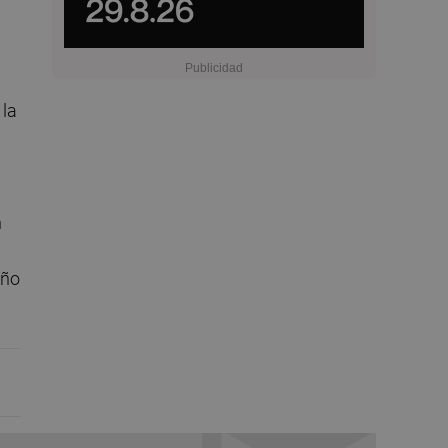
 la
n
eño