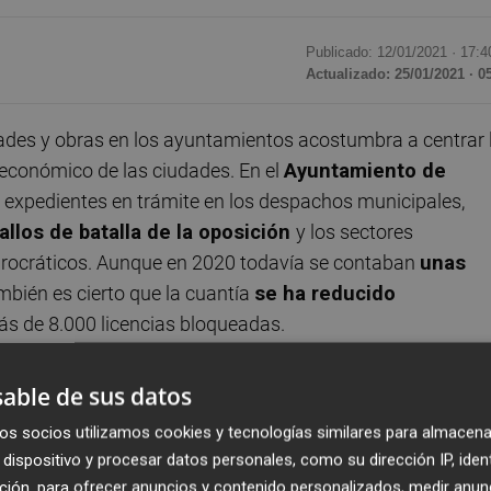
Publicado: 12/01/2021 ·
17:4
Actualizado: 25/01/2021 · 0
dades y obras en los ayuntamientos acostumbra a centrar 
o económico de las ciudades. En el
Ayuntamiento de
 expedientes en trámite en los despachos municipales,
allos de batalla de la oposición
y los sectores
burocráticos. Aunque en 2020 todavía se contaban
unas
ambién es cierto que la cuantía
se ha reducido
s de 8.000 licencias bloqueadas.
í, la concejalía de Actividades, que dirige
Lucía Beamud
able de sus datos
etrasos, como
la implementación de un software que util
os socios utilizamos cookies y tecnologías similares para almacena
g
), que entre otras cosas permite la gestión colaborativa d
dispositivo y procesar datos personales, como su dirección IP, iden
ias, algo que quiere empezar a usar a partir de este año. C
ción, para ofrecer anuncios y contenido personalizados, medir anun