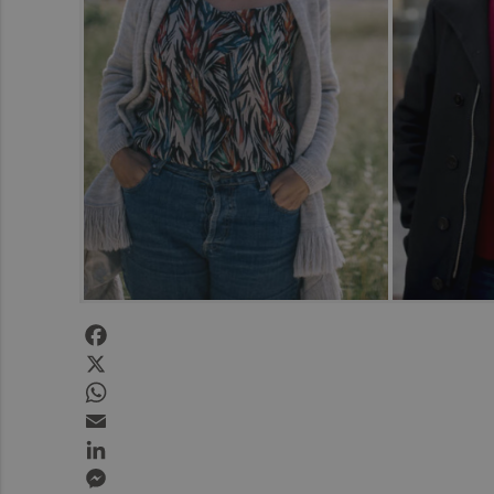
Facebook
X
WhatsApp
Email
LinkedIn
Messenger