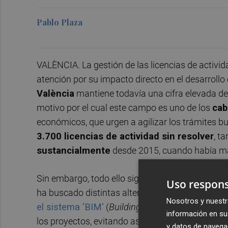
Pablo Plaza
VALÈNCIA. La gestión de las licencias de activi
atención por su impacto directo en el desarroll
València
mantiene todavía una cifra elevada de
motivo por el cual este campo es uno de los
cab
económicos, que urgen a agilizar los trámites 
3.700 licencias de actividad sin resolver
, t
sustancialmente
desde 2015, cuando había má
Sin embargo, todo ello sigue sin ser suficiente. As
Uso respons
ha buscado distintas alternativas para evitar r
Nosotros y nuestr
el sistema 'BIM'
(
Building Information Modelin
información en su 
los proyectos, evitando así dilaciones innecesar
y datos de navega