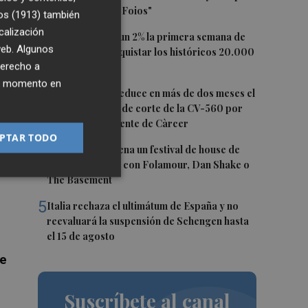
digo que soy de Foios"
os (1913)
también
calización
2
El Ibex 35 sube un 2% la primera semana de
 web. Algunos
agosto tras conquistar los históricos 20.000
derecho a
puntos
ier momento en
3
La Diputación reduce en más de dos meses el
na
tiempo previsto de corte de la CV-560 por
las obras del puente de Càrcer
ue,
PTAR TODO
4
Roig Arena estrena un festival de house de
más de 10 horas con Folamour, Dan Shake o
The Basement
5
Italia rechaza el ultimátum de España y no
reevaluará la suspensión de Schengen hasta
el 15 de agosto
de
Suscríbete al canal