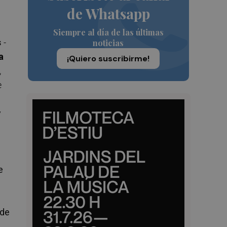
de Whatsapp
Siempre al día de las últimas
s
-
noticias
a
¡Quiero suscribirme!
,
e
y
e
 de