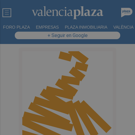
FORO PLAZA
EMPRESAS
PLAZA INMOBILIARIA
VALÈNCIA
+ Seguir en Google