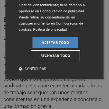
entrada en la solicitud telemática.
lugar del consentimiento; tiene derecho a
oponerse en
Configuración de publicidad
.
Puede retirar su consentimiento en
Experiencia específica para
cualquier momento en
Configuración de
algunos puestos
cookies
.
Política de privacidad
El borrador de la orden también incluye
ACEPTAR TODO
novedades en la bolsa de trabajo, en la que
por ejemplo, aumenta el número de
RECHAZAR TODO
departamentos de salud a escoger a un
máximo de cinco, cuando en la actual orden
CONFIGURAR
son tres. Además, abre la puerta a una
opción que no ha gustado a algunos
sindicatos. Y es que en determinadas áreas
de trabajo se requerirán unos méritos
consistentes en una experiencia concreta o
una formación previa.