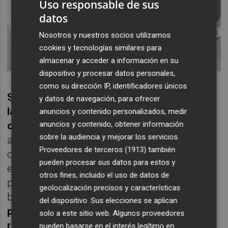
Uso responsable de sus
datos
Nosotros y nuestros socios utilizamos
cookies y tecnologías similares para
almacenar y acceder a información en su
dispositivo y procesar datos personales,
como su dirección IP, identificadores únicos
Será para categorías deficitarias y será en
y datos de navegación, para ofrecer
la misma resolución donde se indiqué
anuncios y contenido personalizados, medir
anuncios y contenido, obtener información
cuáles serán.
Las bolsas de reserva estarán
sobre la audiencia y mejorar los servicios.
abiertas permanentemente hasta que se
Proveedores de terceros (1913)
también
convoque una nueva edición de bolsa. En
pueden procesar sus datos para estos y
ese momento automáticamente las
otros fines, incluido el uso de datos de
personas en la bolsa de reserva pasarán a la
geolocalización precisos y características
bolsa de trabajo.
El orden de llamada de las
del dispositivo. Sus elecciones se aplican
personas inscritas en estas bolsas de
solo a este sitio web. Algunos proveedores
reserva será el orden de registro de
pueden basarse en el interés legítimo en