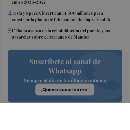
curso 2026-2027
4
Tesla y SpaceX invertirán 14.500 millones para
construir la planta de fabricación de chips Terafab
5
L'Eliana avanza en la rehabilitación del puente y las
pasarelas sobre el barranco de Mandor
Suscríbete al canal de
Whatsapp
Siempre al día de las últimas noticias
¡Quiero suscribirme!