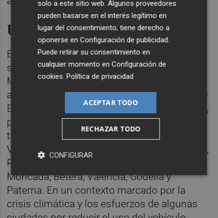
autorizaciones legales pertinentes.
solo a este sitio web. Algunos proveedores
pueden basarse en el interés legítimo en
Un bypass polémico
lugar del consentimiento; tiene derecho a
oponerse en
Configuración de publicidad
.
Puede retirar su consentimiento en
En marzo de 2022, impulsado por Ábalos en
cualquier momento en
Configuración de
su etapa como ministro de Transportes,
cookies
.
Política de privacidad
Movilidad y Agenda Urbana (Mitma), se
adjudicó la expansión de la autovía A-7 entre
ACEPTAR TODO
El Puig y Paterna, un tramo de 11 kilómetros,
por la suma de 144 millones de euros. Este
RECHAZAR TODO
tramo, conocido como el bypass de
Valencia, atraviesa los municipios de El Puig,
CONFIGURAR
Rafelbunyol, Massamagrell, Museros,
Moncada, Bétera, València, Godella y
Paterna. En un contexto marcado por la
crisis climática y los esfuerzos de algunas
ciudades por reducir el uso del vehículo