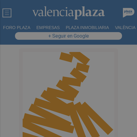
FORO PLAZA
EMPRESAS
PLAZA INMOBILIARIA
VALÈNCIA
+ Seguir en Google