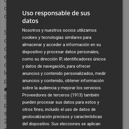
continuará presionando para evitar posibles
daños en las zonas agrícolas y residenciales
Uso responsable de sus
de l’Horta Nord.
datos
Nosotros y nuestros socios utilizamos
Según la plataforma, estas acciones
cookies y tecnologías similares para
demuestran la “precipitación del Ministerio
almacenar y acceder a información en su
de Transportes en dar inicio a las obras de
dispositivo y procesar datos personales,
este proyecto de duplicación del Bypass sin
como su dirección IP, identificadores únicos
contar con las debidas autorizaciones
y datos de navegación, para ofrecer
legales pertinentes, tal como ha denunciado
anuncios y contenido personalizados, medir
por vía de
recurso contencioso-
anuncios y contenido, obtener información
sobre la audiencia y mejorar los servicios.
administrativo
que sigue en el Tribunal
Proveedores de terceros (1913)
también
Superior de Justicia de Madrid, todavía
pueden procesar sus datos para estos y
pendiente de sentencia. El recurso versa
otros fines, incluido el uso de datos de
sobre la caducidad de la DIA , en fecha de
geolocalización precisos y características
2018, y el incio de las obras sin las
del dispositivo. Sus elecciones se aplican