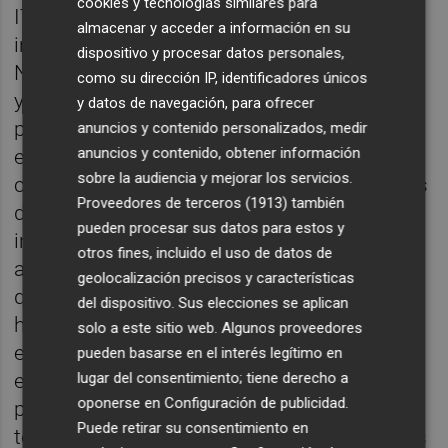
cookies y tecnologías similares para
IT, y tiene todo el sentido del mundo, ¡en
almacenar y acceder a información en su
industria tenemos sistemas en producción!
dispositivo y procesar datos personales,
No obstante, se van dando pequeños pasos,
como su dirección IP, identificadores únicos
ya que los beneficios son claros. Nosotros
y datos de navegación, para ofrecer
por ejemplo ya tenemos varias referencias
anuncios y contenido personalizados, medir
anuncios y contenido, obtener información
en producción donde están optimizando los
sobre la audiencia y mejorar los servicios.
consumos energéticos mediante algoritmos
Proveedores de terceros (1913)
también
de machine learning o anticipándose a
pueden procesar sus datos para estos y
incidencias en los activos más críticos
otros fines, incluido el uso de datos de
aplicando mantenimiento predictivo. Creo
geolocalización precisos y características
que es muy atrevido decir que a corto plazo
del dispositivo. Sus elecciones se aplican
habrá una implementación extendida de
solo a este sitio web. Algunos proveedores
estas tecnologías, porqué justo ahora se
pueden basarse en el interés legítimo en
lugar del consentimiento; tiene derecho a
están empezando a dar los primeros pasos,
oponerse en
Configuración de publicidad
.
pero sí creo que a medio plazo serán
Puede retirar su consentimiento en
tecnologías que convivirán con los sistemas