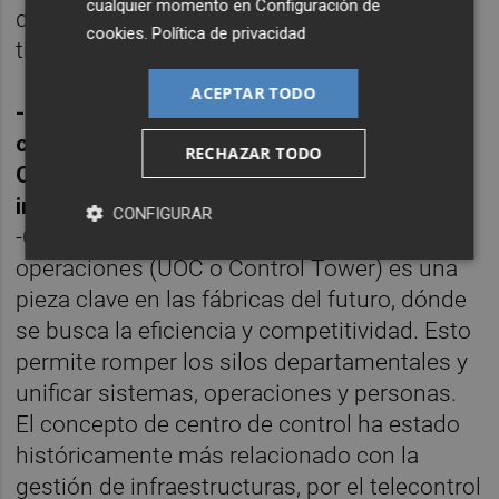
cualquier momento en
Configuración de
de control e incluso los realimentarán a
cookies
.
Política de privacidad
tiempo real.
ACEPTAR TODO
-Desde Becolve Digital hay una apuesta
clara con el Centro de Control Unificado de
RECHAZAR TODO
Operaciones, ¿En qué tipo de
infraestructuras está ya funcionando?
CONFIGURAR
-Creemos que el centro de control de
operaciones (UOC o Control Tower) es una
pieza clave en las fábricas del futuro, dónde
se busca la eficiencia y competitividad. Esto
permite romper los silos departamentales y
unificar sistemas, operaciones y personas.
El concepto de centro de control ha estado
históricamente más relacionado con la
gestión de infraestructuras, por el telecontrol