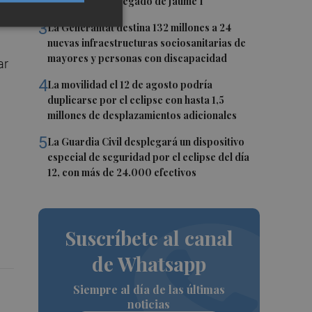
aniversario del legado de Jaume I
3
La Generalitat destina 132 millones a 24
nuevas infraestructuras sociosanitarias de
mayores y personas con discapacidad
ar
4
La movilidad el 12 de agosto podría
duplicarse por el eclipse con hasta 1,5
millones de desplazamientos adicionales
5
La Guardia Civil desplegará un dispositivo
especial de seguridad por el eclipse del día
12, con más de 24.000 efectivos
Suscríbete al canal
de Whatsapp
Siempre al día de las últimas
noticias