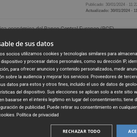
Publicado: 30/01/2024 ·
11:2
Actualizado: 30/01/2024 · 1
tica económica del Banco Central Europeo (BCE)
 ha defendido que impulsar la capacidad adquisitiva de l
able de sus datos
mía".
os socios utilizamos cookies y tecnologías similares para almacena
dispositivo y procesar datos personales, como su dirección IP, iden
erse el último dato del PIB, el sindicato ha declarado qu
ción, para ofrecer anuncios y contenido personalizados, medir anun
o para poder continuar con su crecimiento económico, "q
n sobre la audiencia y mejorar los servicios.
Proveedores de tercer
previsiones".
s datos para estos y otros fines, incluido el uso de datos de geolo
rísticas del dispositivo. Sus elecciones se aplican solo a este sitio
er los tipos en el 4,5%, a pesar de que se ha moderado la
 basarse en el interés legítimo en lugar del consentimiento; tiene 
rce de obstáculo al dificultar el acceso al crédito a empre
guración de publicidad
. Puede retirar su consentimiento en cualqu
r medida sobre muchas economías europeas que están
cookies
.
Política de privacidad
cesión".
RECHAZAR TODO
ACE