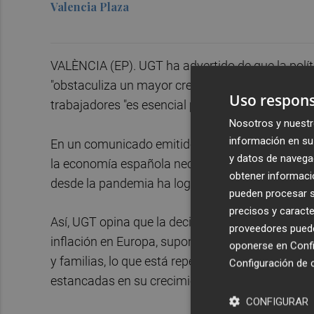
Valencia Plaza
VALÈNCIA (EP). UGT ha advertido de que la polí
"obstaculiza un mayor crecimiento económico" y
Uso respons
trabajadores "es esencial para reforzar la econo
Nosotros y nuestr
información en su 
En un comunicado emitido este martes tras conoc
y datos de navega
la economía española necesita un apoyo decidid
obtener informació
desde la pandemia ha logrado mejorar todas las 
pueden procesar su
precisos y caracte
Así, UGT opina que la decisión del BCE de manten
proveedores pueden
inflación en Europa, supone una política "que eje
oponerse en
Confi
y familias, lo que está repercutiendo en mayo
Configuración de 
estancadas en su crecimiento o al borde de la re
CONFIGURAR