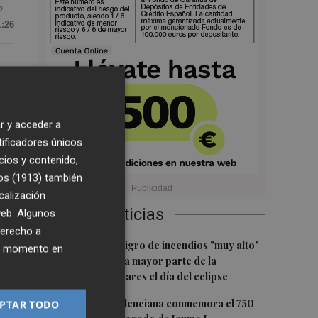
2
1:26
os
r y acceder a
tificadores únicos
e
cios y contenido,
ue
os (1913)
también
calización
Últimas Noticias
 web. Algunos
derecho a
1
sas
Aemet prevé peligro de incendios "muy alto"
ier momento en
o "extremo" en la mayor parte de la
Península y Baleares el día del eclipse
2
La Biblioteca Valenciana conmemora el 750
PTAR TODO