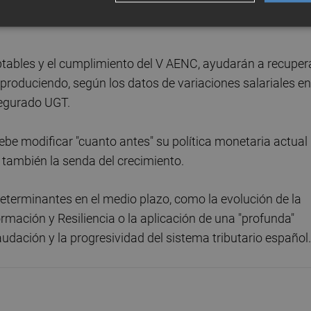
 "puede ser notablemente mejor si el BCE decide recuperar
eptables y el cumplimiento del V AENC, ayudarán a recuper
á produciendo, según los datos de variaciones salariales en
segurado UGT.
be modificar "cuanto antes" su política monetaria actual
también la senda del crecimiento.
eterminantes en el medio plazo, como la evolución de la
rmación y Resiliencia o la aplicación de una "profunda"
caudación y la progresividad del sistema tributario español.