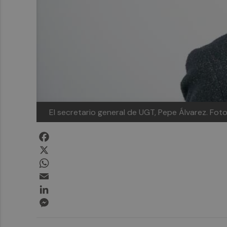
El secretario general de UGT, Pepe Álvarez. Fo
Facebook
X
WhatsApp
Email
LinkedIn
Messenger