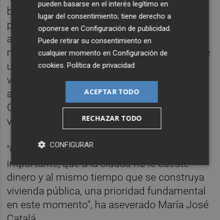
pueden basarse en el interés legítimo en
bastante que desear", ha considerado la
lugar del consentimiento; tiene derecho a
primera edil. Tras ello, ha subrayado que
oponerse en
Configuración de publicidad
.
ahora, con su ejecutivo, el consistorio "ha
Puede retirar su consentimiento en
movilizado la construcción, la promoción, de
cualquier momento en
Configuración de
unas mil viviendas de protección oficial,
cookies
.
Política de privacidad
viviendas públicas, viviendas de alquiler
ACEPTAR TODO
asequible". A su vez, ha insistido en que la
Generalitat "está invirtiendo, construyendo
RECHAZAR TODO
vivienda pública" en València.
CONFIGURAR
"Creo que ganamos todos. Y eso es
importante, que a la ciudad no le cueste
dinero y al mismo tiempo que se construya
vivienda pública, una prioridad fundamental
en este momento", ha aseverado María José
Catalá.