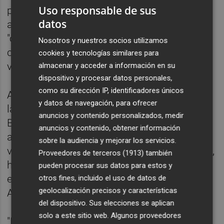
Uso responsable de sus
públicas en la ciudad de Valencia", ha
datos
aseverado, tras lo que se ha mostrado
"contenta" de que "por fin la Generalitat
Nosotros y nuestros socios utilizamos
construya viviendas públicas" en la capital
cookies y tecnologías similares para
valenciana.
almacenar y acceder a información en su
dispositivo y procesar datos personales,
como su dirección IP, identificadores únicos
A este respecto, Catalá ha señalado que en
y datos de navegación, para ofrecer
la anterior legislatura, "en el mandato del
anuncios y contenido personalizados, medir
Botánic", por parte de la administración
anuncios y contenido, obtener información
autonómica "no se construyó ni una sola
sobre la audiencia y mejorar los servicios.
vivienda pública en la ciudad". En este punto,
Proveedores de terceros (1913)
también
ha reiterado que en el mandato pasado, con
pueden procesar sus datos para estos y
el anterior gobierno municipal, el
otros fines, incluido el uso de datos de
geolocalización precisos y características
Ayuntamiento "construyó 14".
del dispositivo. Sus elecciones se aplican
solo a este sitio web. Algunos proveedores
"El compromiso con la vivienda dejaba