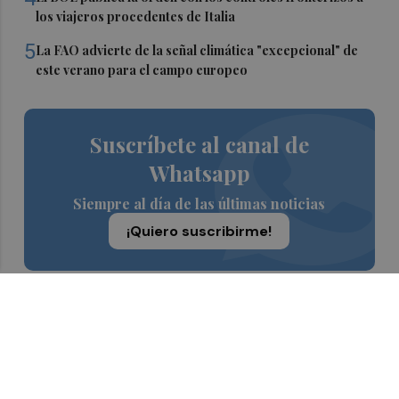
los viajeros procedentes de Italia
5
La FAO advierte de la señal climática "excepcional" de
este verano para el campo europeo
Suscríbete al canal de
Whatsapp
Siempre al día de las últimas noticias
¡Quiero suscribirme!