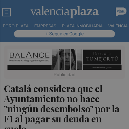
FORO PLAZA
EMPRESAS
PLAZA INMOBILIARIA
VALÈNCIA
+ Seguir en Google
Catalá considera que el
Ayuntamiento no hace
"ningún desembolso" por la
F1 al pagar su deuda en
suelo