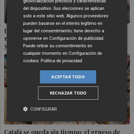
geolocalización precisos y características
del dispositivo. Sus elecciones se aplican
solo a este sitio web. Algunos proveedores
pueden basarse en el interés legítimo en
La comisión del Congreso sobre la Dana
lugar del consentimiento; tiene derecho a
recibe este lunes a la alcaldesa de València
oponerse en
Configuración de publicidad
.
y la secretaria de Protección Civil
Puede retirar su consentimiento en
cualquier momento en
Configuración de
cookies
.
Política de privacidad
ACEPTAR TODO
RECHAZAR TODO
CONFIGURAR
Catalá se queda sin tiempo: el grueso de