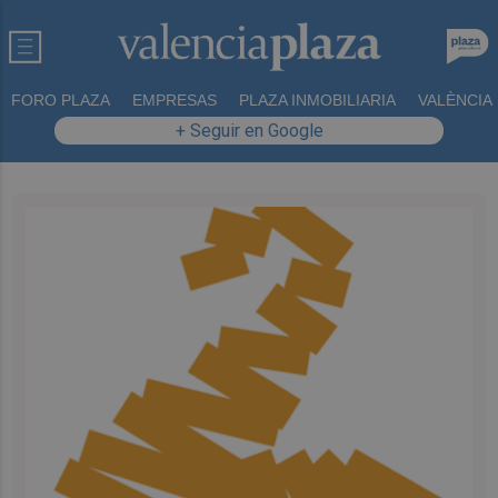
FORO PLAZA
EMPRESAS
PLAZA INMOBILIARIA
VALÈNCIA
+ Seguir en Google