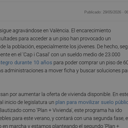
Publicado: 29/05/2026 ·
0
 sigue agravándose en València. El encarecimiento
ficultades para acceder a un piso han provocado un
 de la población, especialmente los jóvenes. De hecho, se
ente en el 'Cap i Casal' con un sueldo medio de 23.000
íntegro durante 10 años
para poder comprar un piso de 6
s administraciones a mover ficha y buscar soluciones pa
an por aumentar la oferta de vivienda disponible. En est
l inicio de legislatura un
plan para movilizar suelo públi
Bautizado como 'Plan + Vivienda', este programa ha ido
ebles para este verano, y contará con una segunda fase, 
todo en marcha y estamos planteando el segundo 'Plan +