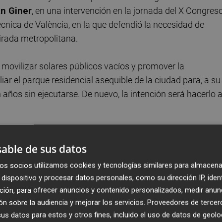
n Giner
, en una intervención en la jornada del X Congres
ècnica de València, en la que defendió la necesidad de
irada metropolitana.
 movilizar solares públicos vacíos y promover la
ar el parque residencial asequible de la ciudad para, a su
 años sin ejecutarse. De nuevo, la intención será hacerlo 
rentes ejes como son las permutas de suelo por obra; la
able de sus datos
mos como el tanteo y retracto; la construcción directa p
sa; y la cesión de parcelas a la Entidad Valenciana de
os socios utilizamos cookies y tecnologías similares para almacena
lleria de Vivienda.
dispositivo y procesar datos personales, como su dirección IP, iden
ción, para ofrecer anuncios y contenido personalizados, medir anun
n sobre la audiencia y mejorar los servicios.
Proveedores de tercer
s datos para estos y otros fines, incluido el uso de datos de geolo