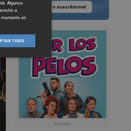
 web. Algunos
¡Quiero suscribirme!
derecho a
ier momento en
PTAR TODO