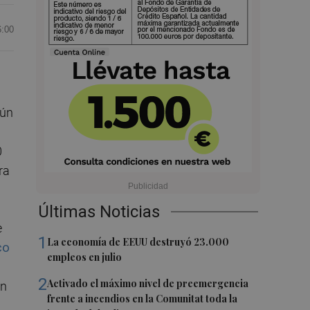
6:00
gún
0
ra
Últimas Noticias
e
1
La economía de EEUU destruyó 23.000
co
empleos en julio
2
Activado el máximo nivel de preemergencia
en
frente a incendios en la Comunitat toda la