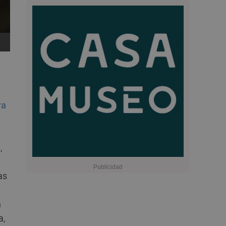
ra
,
as
n
a,