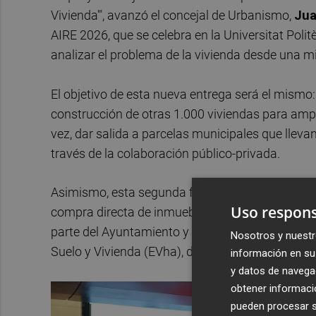
Vivienda'", avanzó el concejal de Urbanismo,
Jua
AIRE 2026, que se celebra en la Universitat Polit
analizar el problema de la vivienda desde una m
El objetivo de esta nueva entrega será el mismo:
construcción de otras 1.000 viviendas para ampli
vez, dar salida a parcelas municipales que llevan
través de la colaboración público-privada.
Asimismo, esta segunda fase pivotará sobre dife
Uso respons
compra directa de inmuebles a través de mecanis
parte del Ayuntamiento y la empresa pública Aum
Nosotros y nuestr
Suelo y Vivienda (EVha), dependiente de la Conse
información en su 
y datos de navega
obtener informació
pueden procesar su