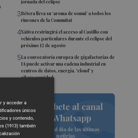
jornada del eclipse
o
3
Bétera lleva su ‘aroma de somni’ a todos los
rincones de la Comunitat
4
Xàtiva restringirá el acceso al Castillo con
vehículos particulares durante el eclipse del
próximo 12 de agosto
5
La convocatoria europea de gigafactorías de
a
IA puede activar una cadena industrial en
centros de datos, energía, 'cloud' y
ciberseguridad
or
r y acceder a
Suscríbete al canal
tificadores únicos
de Whatsapp
cios y contenido,
os (1913)
también
Siempre al día de las últimas
calización
noticias