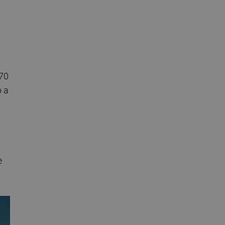
 70
o a
e