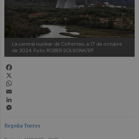
La central nuclear de Cofrentes, a 17 de octubre
de 2024.
Foto: ROBER SOLSONA/EP
Facebook
X
WhatsApp
Email
LinkedIn
Messenger
Begoña Torres