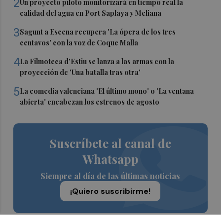
2
Un proyecto piloto monitorizará en tiempo real la
calidad del agua en Port Saplaya y Meliana
3
Sagunt a Escena recupera 'La ópera de los tres
centavos' con la voz de Coque Malla
4
La Filmoteca d'Estiu se lanza a las armas con la
proyección de 'Una batalla tras otra'
5
La comedia valenciana 'El último mono' o 'La ventana
abierta' encabezan los estrenos de agosto
Suscríbete al canal de
Whatsapp
Siempre al día de las últimas noticias
¡Quiero suscribirme!