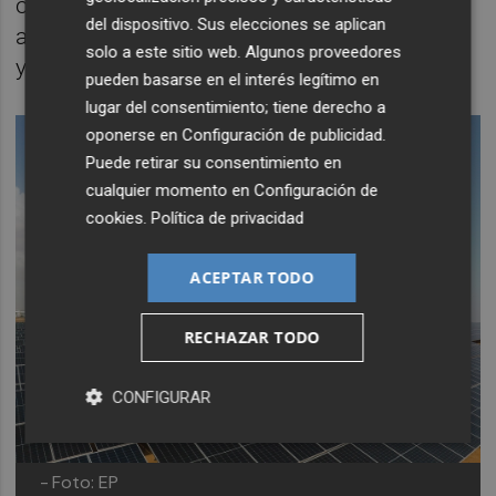
objetivos de descarbonización, ganar
del dispositivo. Sus elecciones se aplican
autonomía energética con recursos propios
solo a este sitio web. Algunos proveedores
y combatir el cambio climático.
pueden basarse en el interés legítimo en
lugar del consentimiento; tiene derecho a
oponerse en
Configuración de publicidad
.
Puede retirar su consentimiento en
cualquier momento en
Configuración de
cookies
.
Política de privacidad
ACEPTAR TODO
RECHAZAR TODO
CONFIGURAR
-
Foto: EP