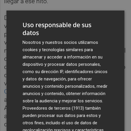
llegar a ese hito.
De ahí que desde el sector se haya alzado la
Uso responsable de sus
voz para exigir la salida "urgente" de los
datos
proyectos en tramitación para coger
velocidad. Especialmente porque la región
Nosotros y nuestros socios utilizamos
cookies y tecnologías similares para
necesita soberanía energética y, por ahora, el
almacenar y acceder a información en su
cierre de Cofrentes es una realidad, a no ser
dispositivo y procesar datos personales,
que se alargue la vida útil de la central, como
como su dirección IP, identificadores únicos
defiende en este momento el gobierno
y datos de navegación, para ofrecer
valenciano y entidades empresariales como
anuncios y contenido personalizados, medir
Cámara Valencia
. En cualquier caso, y
anuncios y contenido, obtener información
aunque se produjera ese escenario, desde
sobre la audiencia y mejorar los servicios.
Avaesen insisten en la importancia de
Proveedores de terceros (1913)
también
aprovechar las capacidades y condiciones
pueden procesar sus datos para estos y
otros fines, incluido el uso de datos de
de la autonomía para cumplir con los
geolocalización precisos y características