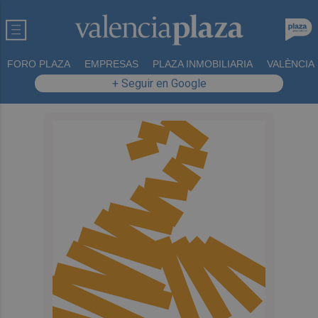
FORO PLAZA
EMPRESAS
PLAZA INMOBILIARIA
VALÈNCIA
+ Seguir en Google