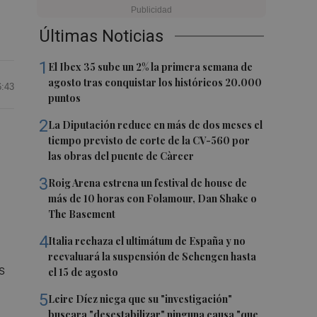
Últimas Noticias
1
El Ibex 35 sube un 2% la primera semana de
agosto tras conquistar los históricos 20.000
6:43
puntos
2
La Diputación reduce en más de dos meses el
tiempo previsto de corte de la CV-560 por
las obras del puente de Càrcer
3
Roig Arena estrena un festival de house de
más de 10 horas con Folamour, Dan Shake o
The Basement
4
Italia rechaza el ultimátum de España y no
reevaluará la suspensión de Schengen hasta
s
el 15 de agosto
5
Leire Díez niega que su "investigación"
buscara "desestabilizar" ninguna causa "que