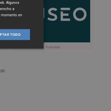
 web. Algunos
derecho a
ier momento en
PTAR TODO
s
ble