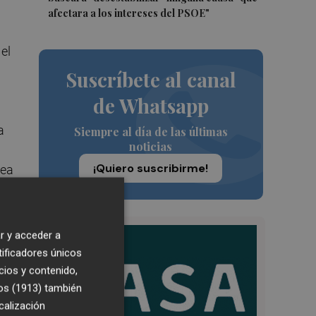
afectara a los intereses del PSOE"
el
Suscríbete al canal
de Whatsapp
a
Siempre al día de las últimas
noticias
¡Quiero suscribirme!
lea
a
r y acceder a
tificadores únicos
cios y contenido,
os (1913)
también
calización