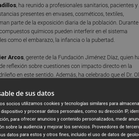
dillos
, ha reunido a profesionales sanitarios, pacientes y
ancias presentes en envases, cosméticos, textiles,
man parte de la exposición diaria de la población. Durante 
ompuestos químicos pueden interferir en el sistema
es como el embarazo, la infancia o la pubertad.
ier Arcos
, gerente de la Fundación Jiménez Díaz, quien h
e reflexión sobre cuestiones con impacto directo en la
drileño en este sentido. Además, ha celebrado que el Dr. O
 profesionales y jefes de servicio del hospital para
iones empiezan a incorporarse cada vez más a la práctic
able de sus datos
os socios utilizamos cookies y tecnologías similares para almacena
dispositivo y procesar datos personales, como su dirección IP, iden
onsabilidad Social Corporativa, ha destacado el
ción, para ofrecer anuncios y contenido personalizados, medir anun
ación científica y con la necesidad de acercar a la
n sobre la audiencia y mejorar los servicios.
Proveedores de tercer
s datos para estos y otros fines, incluido el uso de datos de geolo
edioambiente.