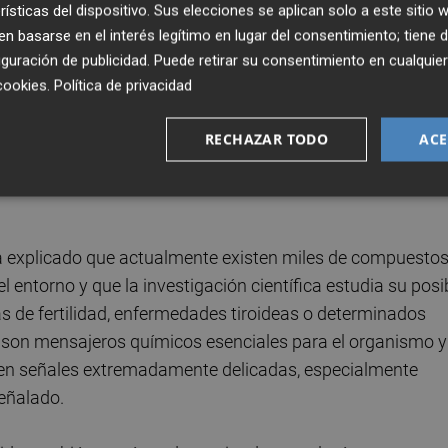
rísticas del dispositivo. Sus elecciones se aplican solo a este sitio
 basarse en el interés legítimo en lugar del consentimiento; tiene 
 creciente preocupación social sobre la contaminación
guración de publicidad
. Puede retirar su consentimiento en cualqu
productos cotidianos presentes en la rutina diaria.
cookies
.
Política de privacidad
ble, de ejercicio físico o de prevención, pero quizá
 como los productos que utilizamos cada día y cómo
RECHAZAR TODO
ACE
inicio de la conversación.
a ha explicado que actualmente existen miles de compuesto
 entorno y que la investigación científica estudia su posi
s de fertilidad, enfermedades tiroideas o determinados
on mensajeros químicos esenciales para el organismo y
 en señales extremadamente delicadas, especialmente
señalado.