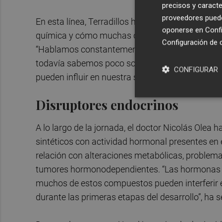
precisos y caracte
proveedores pueden
En esta línea, Terradillos ha contextualizado la
oponerse en
Confi
química y cómo muchas de estas dudas nacen de 
Configuración de 
“Hablamos constantemente de alimentación saluda
todavía sabemos poco sobre algo tan cotidiano
CONFIGURAR
pueden influir en nuestra salud”, ha señalado al 
Disruptores endocrinos
A lo largo de la jornada, el doctor Nicolás Ole
sintéticos con actividad hormonal presentes en el
relación con alteraciones metabólicas, problema
tumores hormonodependientes. “Las hormonas s
muchos de estos compuestos pueden interferir
durante las primeras etapas del desarrollo”, ha 