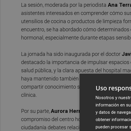
La sesión, moderada por la periodista
Ana Terra
asistentes interesados en comprender cómo sust
utensilios de cocina o productos de limpieza for
encuentro, se ha abordado cómo determinados c
hormonal, especialmente durante etapas sensibl
La jornada ha sido inaugurada por el doctor
Jav
destacado la importancia de impulsar espacios d
salud pública, y la clara apuesta del hospital ma
haya mantenido también distintos encuentros con
compartir conocimiento sobre cómo estas cuest
Uso respons
clínica.
Nosotros y nuestr
información en su 
Por su parte,
Aurora Herráiz
, directora de Resp
y datos de navega
compromiso del centro hospitalario con la divulg
obtener informació
pueden procesar su
ciudadanía debates relacionados con salud y m