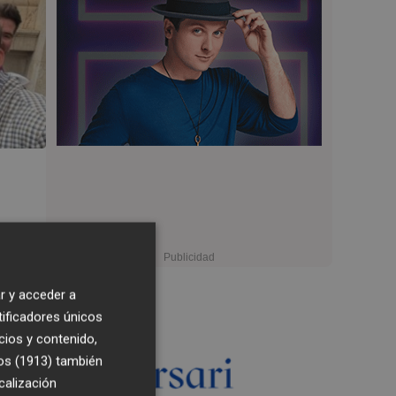
r y acceder a
tificadores únicos
cios y contenido,
os (1913)
también
calización