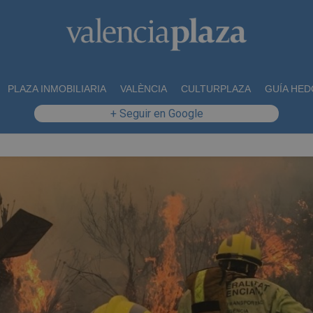
PLAZA INMOBILIARIA
VALÈNCIA
CULTURPLAZA
GUÍA HED
+ Seguir en Google