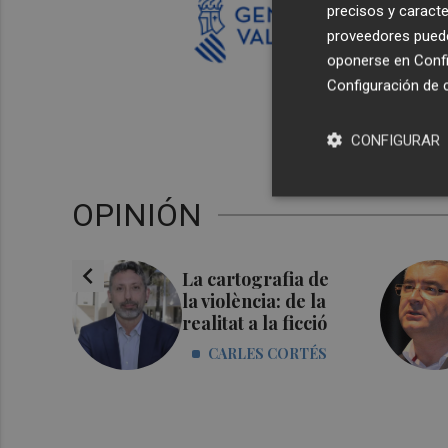
precisos y caracte
proveedores pueden
oponerse en
Confi
Configuración de 
CONFIGURAR
OPINIÓN
chevron_left
mes,
La cartografia de
s
la violència: de la
realitat a la ficció
RENZ
CARLES CORTÉS