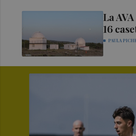
La AVA 
16 case
PAULA PICH