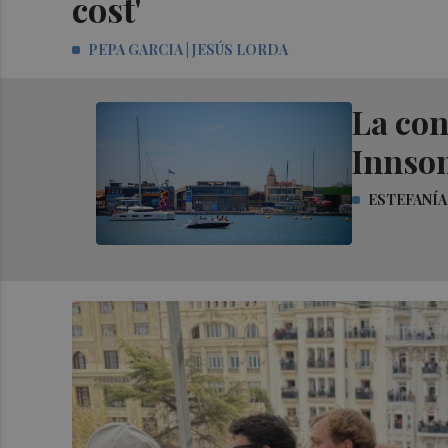
cost'
PEPA GARCIA | JESÚS LORDA
La con
Innsom
ESTEFANÍA