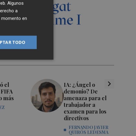
 web. Algunos
derecho a
ier momento en
PTAR TODO
chevron_right
ó el
IA: ¿Ángel o
 FIFA
demonio? De
o más
amenaza para el
trabajador a
EZ
examen para los
directivos
FERNANDO JAVIER
QUIRÓS LEDESMA