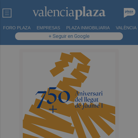
FORO PLAZA
EMPRESAS
PLAZA INMOBILIARIA
VALÈNCIA
+ Seguir en Google