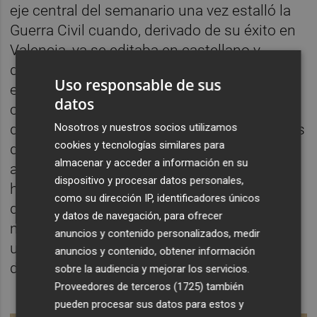
eje central del semanario una vez estalló la
Guerra Civil cuando, derivado de su éxito en
Valencia, ya se editaba en castellano y
distribuía por todo el país. Hitler y Mussolini
Uso responsable de sus
eran representados como enemigos de la
datos
cultura y el progreso, siendo el 17 de marzo
de 1937 cuando, por primera vez y de manos
Nosotros y nuestros socios utilizamos
cookies y tecnologías similares para
del colaborador José María Carnicero,
almacenar y acceder a información en su
aparece la figura de Franco, dibujado como
dispositivo y procesar datos personales,
homosexual –“el general invertido”-. Vestido
como su dirección IP, identificadores únicos
de mujer, suspirando por los bellos
y datos de navegación, para ofrecer
marroquíes o mirando de forma golosa a
anuncios y contenido personalizados, medir
unos platanos (la fruta), las viñetas no
anuncios y contenido, obtener información
dejaban de producirse. Hasta el final.
sobre la audiencia y mejorar los servicios.
Proveedores de terceros (1725)
también
pueden procesar sus datos para estos y