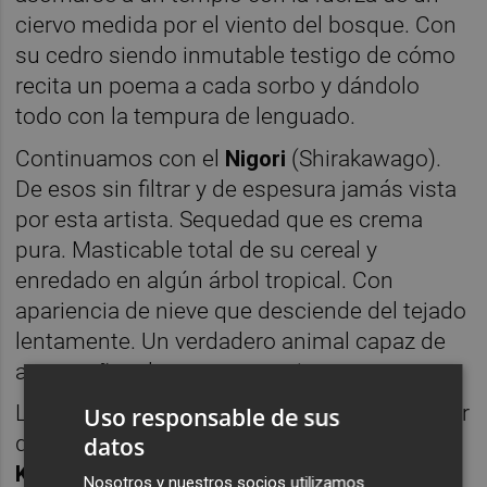
ciervo medida por el viento del bosque. Con
su cedro siendo inmutable testigo de cómo
recita un poema a cada sorbo y dándolo
todo con la tempura de lenguado.
Continuamos con el
Nigori
(Shirakawago).
De esos sin filtrar y de espesura jamás vista
por esta artista. Sequedad que es crema
pura. Masticable total de su cereal y
enredado en algún árbol tropical. Con
apariencia de nieve que desciende del tejado
lentamente. Un verdadero animal capaz de
acompañar al otoro con caviar.
Llegan ahora dos enormes cara a cara y a ver
Uso responsable de sus
quién gana la lucha. Y ambos lo hacen. El
datos
Koshu 15 años
(Kenbishi) por ser oro puro
Nosotros y nuestros socios utilizamos