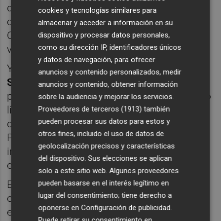
de largura sin fin. De bodega centenaria
cookies y tecnologías similares para
como lo que aparenta su complejidad.
almacenar y acceder a información en su
Olores y sabores de oloroso ajerezado y una
dispositivo y procesar datos personales,
como su dirección IP, identificadores únicos
verdadera maravilla con la raya battayaki.
y datos de navegación, para ofrecer
Y le iguala el paso, de otra manera, el
anuncios y contenido personalizados, medir
Shirayuki Edo Genshu
(Konishi Shuzo). Con
anuncios y contenido, obtener información
paso por barrica, la edad necesaria y poquito
sobre la audiencia y mejorar los servicios.
líquido elemento. Un hombretón con copa
Proveedores de terceros (1913)
también
pueden procesar sus datos para estos y
de cognac en mano mirando altanero.
otros fines, incluido el uso de datos de
Porque sabe que puede con todo
geolocalización precisos y características
imponiéndose allá donde vaya, incluso con
del dispositivo. Sus elecciones se aplican
el tsukune de wagyu.
solo a este sitio web. Algunos proveedores
pueden basarse en el interés legítimo en
El
Aka
(Masumi) nos lo ponen calentito y
lugar del consentimiento; tiene derecho a
oye, que rico, y encima en vasito chico. Beso
oponerse en
Configuración de publicidad
.
en arrozales con color de campo de lavanda.
Puede retirar su consentimiento en