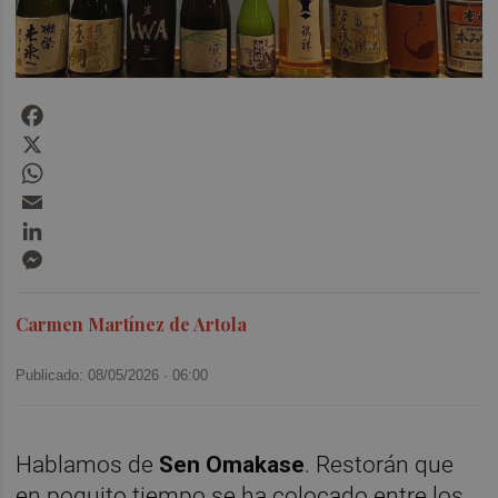
Facebook
X
WhatsApp
Email
LinkedIn
Messenger
Carmen Martínez de Artola
Publicado: 08/05/2026 ·
06:00
Hablamos de
Sen Omakase
. Restorán que
en poquito tiempo se ha colocado entre los