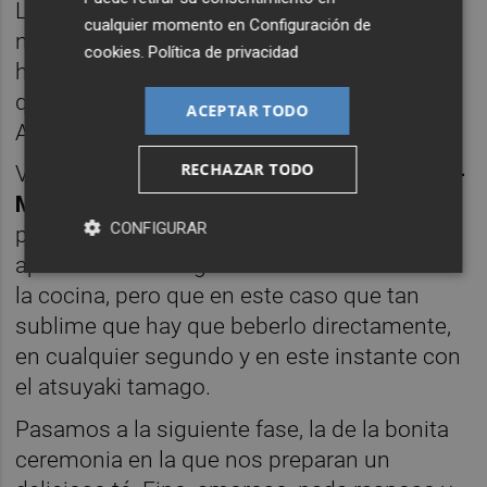
Lo aparentemente sencillo, que en realidad
cualquier momento en
Configuración de
no lo es. Capaz de levantarte el espíritu
cookies
.
Política de privacidad
hasta el infinito con la floración de la cereza
que da sus frutos cuando aparece el wagyu
ACEPTAR TODO
A5.
RECHAZAR TODO
Viene como pre postre muy deseado el
Hon-
Mirin
(Rihaku). Viejo conocido de esta
CONFIGURAR
persona que, aun siendo dulce, nos
apasiona. Bebida generalmente utilizada en
la cocina, pero que en este caso que tan
sublime que hay que beberlo directamente,
en cualquier segundo y en este instante con
el atsuyaki tamago.
Pasamos a la siguiente fase, la de la bonita
ceremonia en la que nos preparan un