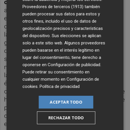
como sus arroces
. Entre los primeros,
Proveedores de terceros (1913)
también
anguila al horno;
suquet
de rape y mariscos;
pueden procesar sus datos para estos y
encebollado de anguila; caldereta,
colloni
de
otros fines, incluido el uso de datos de
cordero y anguila o la
espardenyà
de pato de
geolocalización precisos y características
la albufera y anguila. Probamos este ultimo
del dispositivo. Sus elecciones se aplican
guiso, una receta tradicional de la Albufera
solo a este sitio web. Algunos proveedores
que, en tiempo de cábilas, los cazadores
pueden basarse en el interés legítimo en
lugar del consentimiento; tiene derecho a
suelen preparar con lo que tienen más a
oponerse en
Configuración de publicidad
.
mano. El guiso que elaboran en Terra utiliza
Puede retirar su consentimiento en
la misma base que el
allipebre
y en esta
cualquier momento en
Configuración de
época lo hacen con pato salvaje, solo que
cookies
.
Política de privacidad
con técnicas de esa cocina más creativa que
han ido adquiriendo. Es un espectáculo este
ACEPTAR TODO
plato. A pesar de lo que pueda parecer, el
caldo es fino, elegante, nada pesado. Todo
RECHAZAR TODO
en la paella en la que lo sirven está