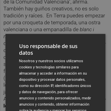
de la Comunidad Valenciana”, afirma.
También hay guiños creativos, no es solo
tradición y raíces. En Terra puedes empezar
por una croqueta de temporada, una ostra
valenciana o una empanadilla de
blanc i
negre;
pasar a tomar alguno de los entrantes
que acaban de recibir de la lonja de Cullera –
Uso responsable de sus
calamar de playa, pulpo a la brasa, gambas,
datos
cigalas o un sepionet a la brasa
Nosotros y nuestros socios utilizamos
sobresaliente–; elegir entre los pescados
cookies y tecnologías similares para
frescos que Kiko selecciona personalmente
almacenar y acceder a información en su
(va al emnso tres días a la semana ala
dispositivo y procesar datos personales,
lonnja) u optar por alguna de sus carnes –
como su dirección IP, identificadores únicos
jarrete de cordero, lomo alto o solomillo–.
y datos de navegación, para ofrecer
Aunque
si hay algo que en este año y medio
anuncios y contenido personalizados, medir
anuncios y contenido, obtener información
les ha dado la fama son tanto sus guisos
sobre la audiencia y mejorar los servicios.