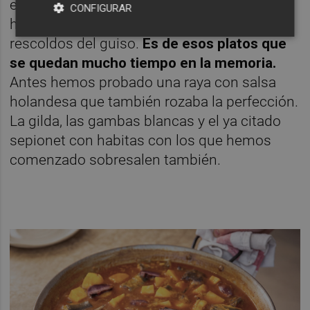
equilibrado, la anguila, el pato, la patata. Dos
CONFIGURAR
huevos fritos acaban de cocinarse sobre los
rescoldos del guiso.
Es de esos platos que
se quedan mucho tiempo en la memoria.
Antes hemos probado una raya con salsa
holandesa que también rozaba la perfección.
La gilda, las gambas blancas y el ya citado
sepionet con habitas con los que hemos
comenzado sobresalen también.