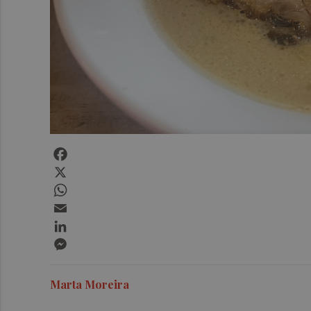
Facebook
X
WhatsApp
Email
LinkedIn
Messenger
Marta Moreira