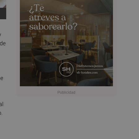
y
ede
de
al
.