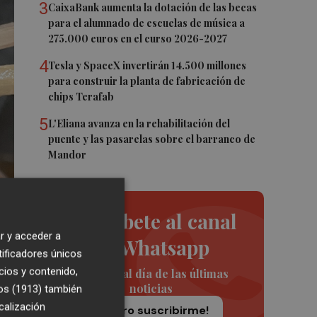
3
CaixaBank aumenta la dotación de las becas
para el alumnado de escuelas de música a
275.000 euros en el curso 2026-2027
4
Tesla y SpaceX invertirán 14.500 millones
para construir la planta de fabricación de
chips Terafab
5
L'Eliana avanza en la rehabilitación del
puente y las pasarelas sobre el barranco de
Mandor
Suscríbete al canal
r y acceder a
de Whatsapp
tificadores únicos
cios y contenido,
Siempre al día de las últimas
noticias
os (1913)
también
calización
¡Quiero suscribirme!