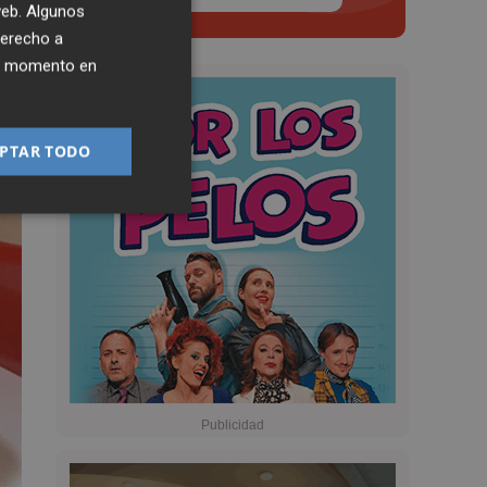
 web. Algunos
derecho a
ier momento en
PTAR TODO