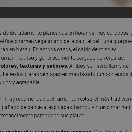
las deliberadamente planeadas en horarios muy europeos, 
el único ramen vegetariano de la capital del Turia que pu
aran en Natsu. En ambos casos, el caldo de miso es
 y umami, denso y generosamente cargado de verduras,
colores, texturas y sabores
. Ambos son sencillamente
u tiene dos claras ventajas: es más barato (unos 4 euros 
 rico y agradable.
ién muy recomendable el ramen tonkotsu, el más tradicion
compañado de panceta, espinacas, bambú y huevo marinado
artesanalmente para todas sus platos.
ue probar sí o sí sus mochis caseros
. Otro éxito viral