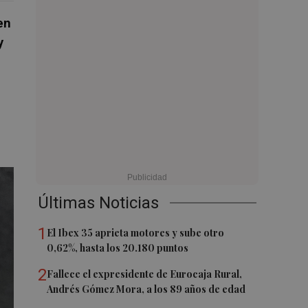
en
y
Últimas Noticias
1
El Ibex 35 aprieta motores y sube otro
0,62%, hasta los 20.180 puntos
2
Fallece el expresidente de Eurocaja Rural,
Andrés Gómez Mora, a los 89 años de edad