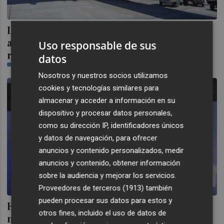
La aerolínea Wizz Air abre base en el
aeropuerto de València con 2 aviones y 23
Uso responsable de sus
rutas
datos
BEGOÑA TORRES
Nosotros y nuestros socios utilizamos
cookies y tecnologías similares para
almacenar y acceder a información en su
dispositivo y procesar datos personales,
como su dirección IP, identificadores únicos
y datos de navegación, para ofrecer
anuncios y contenido personalizados, medir
anuncios y contenido, obtener información
sobre la audiencia y mejorar los servicios.
Proveedores de terceros (1913)
también
pueden procesar sus datos para estos y
El PPCV reunirá a más de un millar de
otros fines, incluido el uso de datos de
militantes este viernes en su cena de