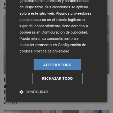
geolocalización precisos y características
verano en Elche, presidida por Llorca
del dispositivo. Sus elecciones se aplican
PLAZA
solo a este sitio web. Algunos proveedores
pueden basarse en el interés legítimo en
lugar del consentimiento; tiene derecho a
oponerse en
Configuración de publicidad
.
Puede retirar su consentimiento en
cualquier momento en
Configuración de
cookies
.
Política de privacidad
ACEPTAR TODO
RECHAZAR TODO
Llorca reitera el compromiso "total y
absoluto" del Consell con las
infraestructuras educativas de la
CONFIGURAR
Comunitat
PLAZA