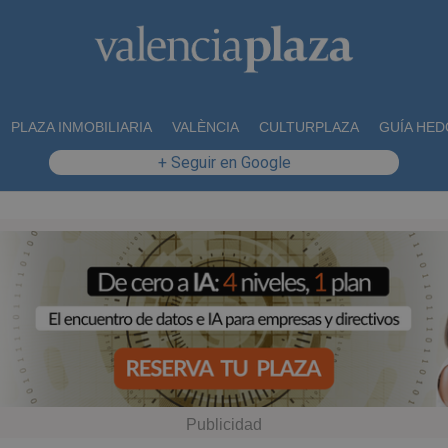
PLAZA INMOBILIARIA
VALÈNCIA
CULTURPLAZA
GUÍA HED
+ Seguir en Google