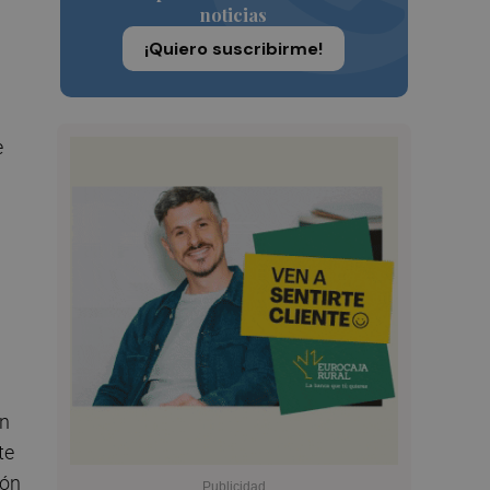
noticias
¡Quiero suscribirme!
e
ón
te
ión