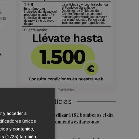
9
0:41
a
Últimas Noticias
r y acceder a
1
El Consorcio movilizará 182 bomberos el día
tificadores únicos
del eclipse y recomienda evitar zonas
forestales
cios y contenido,
os (1725)
también