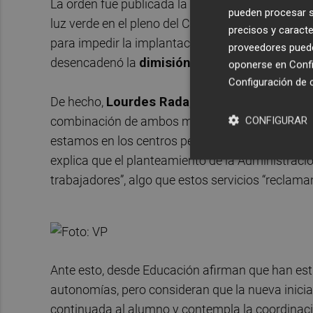
La orden fue publicada la semana pasada en el Di
pueden procesar su
luz verde en el pleno del Consell. Con todo, SP
precisos y caracte
para impedir la implantación de esta medida, re
proveedores pueden
desencadenó la
dimisión de 24 de 34 dirige
oponerse en
Confi
Configuración de 
De hecho,
Lourdes Rada
, directora del SPE de
combinación de ambos modelos “no es incompatib
CONFIGURAR
estamos en los centros permanentemente y nos 
explica que el planteamiento de la Administraci
trabajadores”, algo que estos servicios “reclam
Ante esto, desde Educación afirman que han es
autonomías, pero consideran que la nueva iniciat
continuada al alumno y contempla la coordinación