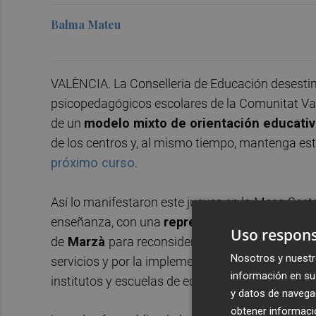
Balma Mateu
VALÈNCIA. La Conselleria de Educación desestima
psicopedagógicos escolares de la Comunitat Va
de un
modelo mixto de orientación educativ
de los centros y, al mismo tiempo, mantenga est
próximo curso
.
Así lo manifestaron este jueves en la Mesa Secto
enseñanza, con una
representación autonómi
Uso respons
de
Marzà
para reconsiderar el despliegue del n
Nosotros y nuestr
servicios y por la implementación de unidades es
información en su 
institutos y escuelas de educación especial val
y datos de navega
obtener informació