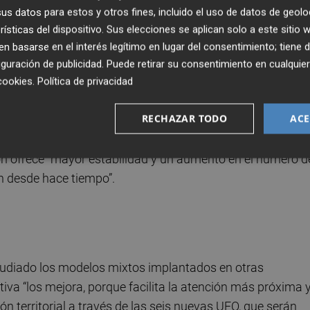
ari Oficial de la Generalitat Valenciana (DOGV) tras obte
s datos para estos y otros fines, incluido el uso de datos de geolo
Es y sindicatos comenzaron meses atrás la carrera de fond
rísticas del dispositivo. Sus elecciones se aplican solo a este sitio
cogida en enero en un proyecto de decreto, que
 basarse en el interés legítimo en lugar del consentimiento; tiene 
ntes
de dichas plataformas hace apenas cuatro días.
guración de publicidad
. Puede retirar su consentimiento en cualqu
cookies
.
Política de privacidad
 Altea que abandonó su cargo, asegura a este diario que la
RECHAZAR TODO
ACE
le”, puesto que, según alega, “los orientadores ya
reunimos para organizar los criterios”. Del mismo modo,
ón ofrece “mayor estabilidad y un aumento en el número d
an desde hace tiempo”.
tudiado los modelos mixtos implantados en otras
iva “los mejora, porque facilita la atención más próxima 
 territorial a través de las seis nuevas UEO, que serán