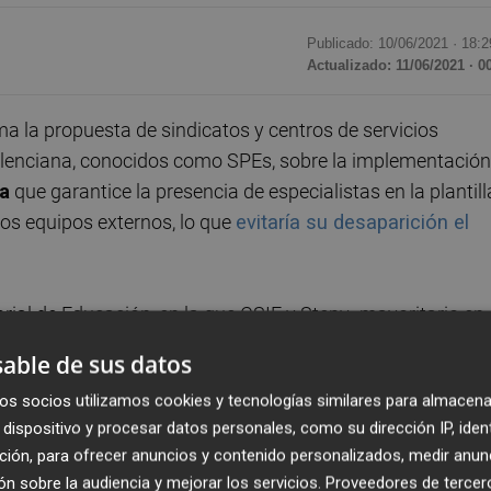
Publicado: 10/06/2021 ·
18:2
Actualizado: 11/06/2021 · 0
 la propuesta de sindicatos y centros de servicios
lenciana, conocidos como SPEs, sobre la implementación
a
que garantice la presencia de especialistas en la plantill
os equipos externos, lo que
evitaría su desaparición el
rial de Educación, en la que CSIF y Stepv -mayoritario en
ca del 53,8%
-, pidieron una tregua al departamento
able de sus datos
uevo modelo, que apuesta por la disolución de estos
os socios utilizamos cookies y tecnologías similares para almacena
pecializadas de orientación (UEO) en los colegios,
dispositivo y procesar datos personales, como su dirección IP, iden
encianas.
ción, para ofrecer anuncios y contenido personalizados, medir anun
n sobre la audiencia y mejorar los servicios.
Proveedores de tercer