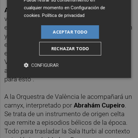
cualquier momento en
Configuración de
Alexander Liebreich
dirigirá a la OV en este
cookies
.
Política de privacidad
viaje. Y aunque admite que se trata de un
encargo complejo, dirección de la institución
ACEPTAR TODO
y de la formación empujan por darle un
espacio al repertorio contemporáneo. “Me
RECHAZAR TODO
encanta el enfoque humanista de Sánchez-
Verdú”, declaraba ayer el maestro, que
CONFIGURAR
aseguraba que “la Orquestra está preparada
para esto”.
A la Orquestra de València le acompañará un
carnyx, interpretado por
Abrahám Cupeiro
.
Se trata de un instrumento de origen celta
que remite a episodios bélicos de la época.
Todo para trasladar la Sala Iturbi al contexto