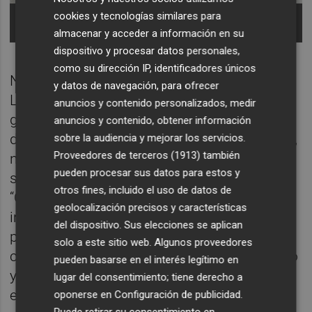
Jose María Sánchez-Verdú y Ángeles Blancas. -
cookies y tecnologías similares para
Foto: LIVE MUSIC VALENCIA
almacenar y acceder a información en su
dispositivo y procesar datos personales,
como su dirección IP, identificadores únicos
No solo harán se expanden espacialmente.
y datos de navegación, para ofrecer
La partitura de Sánchez-Verdú también
anuncios y contenido personalizados, medir
genera, con los instrumentos de los que
anuncios y contenido, obtener información
dispone la formación del Palau de la Música,
sobre la audiencia y mejorar los servicios.
Proveedores de terceros (1913)
también
nuevas texturas que acercarán su sonido al
pueden procesar sus datos para estos y
sonido del aulós o de la flauta de pan.
otros fines, incluido el uso de datos de
“Componer significa construir un
geolocalización precisos y características
instrumento”, hacía el compositor suyas las
del dispositivo. Sus elecciones se aplican
palabras de
Helmut lacHenmann
. “Entiendo
solo a este sitio web. Algunos proveedores
cada obra como un espacio de pensamiento
pueden basarse en el interés legítimo en
y como una reflexión sobre el propio
lugar del consentimiento; tiene derecho a
espacio”, añadía.
oponerse en
Configuración de publicidad
.
Puede retirar su consentimiento en