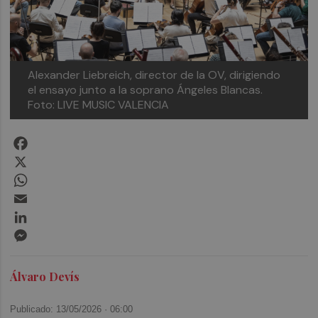
Alexander Liebreich, director de la OV, dirigiendo
el ensayo junto a la soprano Ángeles Blancas.
Foto: LIVE MUSIC VALENCIA
Facebook
X
WhatsApp
Email
LinkedIn
Messenger
Álvaro Devís
Publicado: 13/05/2026 ·
06:00