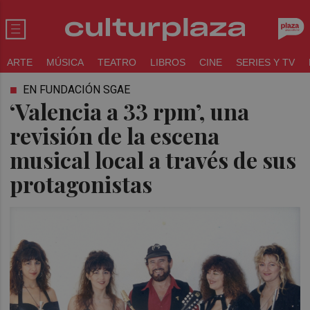
ARTE
MÚSICA
TEATRO
LIBROS
CINE
SERIES Y TV
EN FUNDACIÓN SGAE
‘Valencia a 33 rpm’, una
revisión de la escena
musical local a través de sus
protagonistas