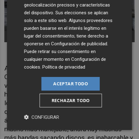
geolocalización precisos y características
del dispositivo. Sus elecciones se aplican
solo a este sitio web. Algunos proveedores
pueden basarse en el interés legítimo en
Doctor Divago -
lugar del consentimiento; tiene derecho a
oponerse en
Configuración de publicidad
.
Puede retirar su consentimiento en
cualquier momento en
Configuración de
cookies
.
Política de privacidad
Ahora, agradece a la Fundación SGAE y a
Cervera y Campoy la oportunidad de echar la
ACEPTAR TODO
vista atrás para recordar cómo era la ciudad
hace unos años, en un momento en el que en
RECHAZAR TODO
lo musical estaba aún todo por crear: “En lo
que respecta al rock y al pop, que es nuestro
CONFIGURAR
ámbito, la valenciana antes era una escena
mucho más manejable; ahora hay muchas
más bandas sacando discos, es inabarcable y