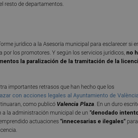
del resto de departamentos.
orme jurídico a la Asesoría municipal para esclarecer si e
da por los promotores. Y según los servicios jurídicos,
no h
ntos la paralización de la tramitación de la licenc
stra importantes retrasos que han hecho que los
zar con acciones legales al Ayuntamiento de Valènci
ontinuaran, como publicó
Valencia Plaza
. En un duro escrit
on a la administración municipal de un
"denodado intent
r emprendido actuaciones
"innecesarias e ilegales"
para
icencia.