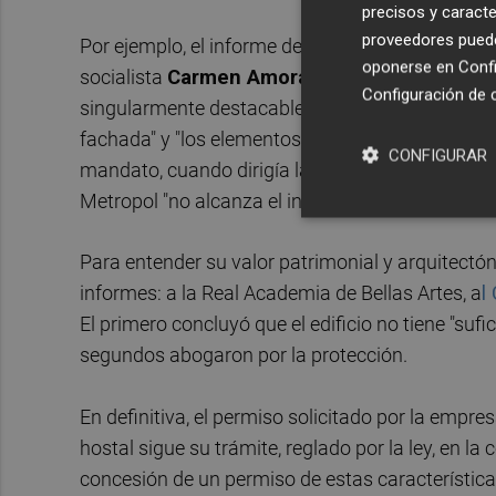
precisos y caracte
proveedores pueden
Por ejemplo, el informe de la dirección general 
oponerse en
Confi
socialista
Carmen Amoraga
, que rechazaba qu
Configuración de 
singularmente destacables", pero que abogaba p
fachada" y "los elementos con valores histórico
CONFIGURAR
mandato, cuando dirigía la concejalía
Vicent Sa
Metropol "no alcanza el interés suficiente como 
Para entender su valor patrimonial y arquitectóni
informes: a la Real Academia de Bellas Artes, a
l
El primero concluyó que el edificio no tiene "sufi
segundos abogaron por la protección.
En definitiva, el permiso solicitado por la empr
hostal sigue su trámite, reglado por la ley, en la
concesión de un permiso de estas característica