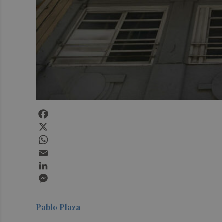
Facebook
X
WhatsApp
Email
LinkedIn
Messenger
Pablo Plaza