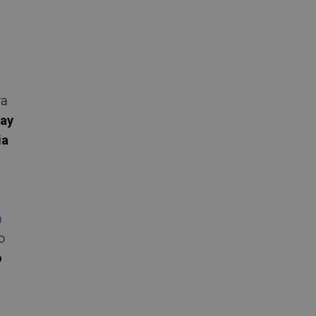
ra
ay
ia
a
o
o