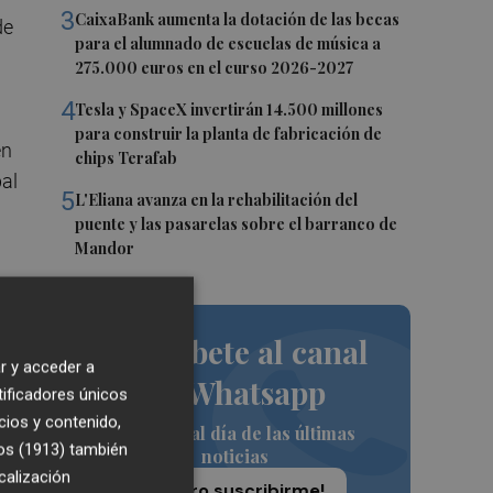
3
CaixaBank aumenta la dotación de las becas
de
para el alumnado de escuelas de música a
275.000 euros en el curso 2026-2027
4
Tesla y SpaceX invertirán 14.500 millones
para construir la planta de fabricación de
en
chips Terafab
pal
5
L'Eliana avanza en la rehabilitación del
puente y las pasarelas sobre el barranco de
Mandor
Suscríbete al canal
r y acceder a
de Whatsapp
ue
tificadores únicos
cios y contenido,
Siempre al día de las últimas
os (1913)
también
noticias
calización
¡Quiero suscribirme!