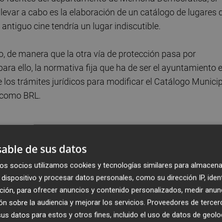
llevar a cabo es la elaboración de un catálogo de lugares 
ntiguo cine tendría un lugar indiscutible.
, de manera que la otra vía de protección pasa por
 para ello, la normativa fija que ha de ser el ayuntamiento 
ie los trámites jurídicos para modificar el Catálogo Munici
n como BRL.
able de sus datos
a a la concejalía de Urbanismo de València, que lidera
os socios utilizamos cookies y tecnologías similares para almacena
te camino si lo considera. No obstante, tampoco parece q
dispositivo y procesar datos personales, como su dirección IP, iden
l propio departamento de Urbanismo, desde donde
ción, para ofrecer anuncios y contenido personalizados, medir anun
que el edificio reúna las características necesarias para
n sobre la audiencia y mejorar los servicios.
Proveedores de tercer
s datos para estos y otros fines, incluido el uso de datos de geolo