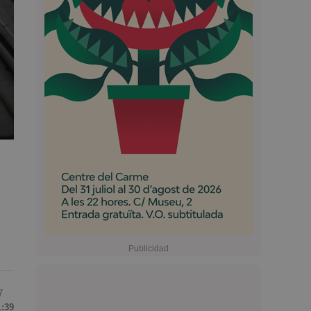
7
1:39