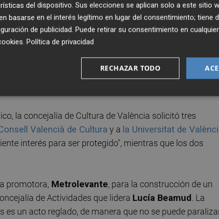
rísticas del dispositivo. Sus elecciones se aplican solo a este sitio
 basarse en el interés legítimo en lugar del consentimiento; tiene 
de Cultura y Patrimonio, elaborado en 2017 y firmado por l
guración de publicidad
. Puede retirar su consentimiento en cualqu
e el antiguo cine contara con "valores arquitectónicos
cookies
.
Política de privacidad
or mantener "las líneas compositivas generales de la
s". Otro informe solicitado por Urbanismo el pasado
RECHAZAR TODO
ACE
rrià
, también señalaba en esta dirección al apuntar que e
para ser incorporado" al Plan Especial del Ensanche.
co, la concejalía de Cultura de València solicitó tres
 Consell Valencià de Cultura
y a
la Universitat de Valènc
ciente interés para ser protegido", mientras que los dos
esa promotora,
Metrolevante
, para la construcción de un
 concejalía de Actividades que lidera
Lucía Beamud
. La
s es un acto reglado, de manera que no se puede paraliza