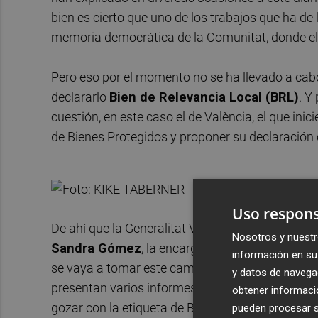
bien es cierto que uno de los trabajos que ha de 
memoria democrática de la Comunitat, donde el a
Pero eso por el momento no se ha llevado a cabo
declararlo
Bien de Relevancia Local (BRL)
. Y
cuestión, en este caso el de València, el que inic
de Bienes Protegidos y proponer su declaració
Uso respons
De ahí que la Generalitat Valenciana también mir
Nosotros y nuestr
Sandra Gómez
, la encargada de emprender es
información en su 
se vaya a tomar este camino, según fuentes de
y datos de navega
presentan varios informes técnicos que rechazan 
obtener informació
gozar con la etiqueta de BRL.
pueden procesar su