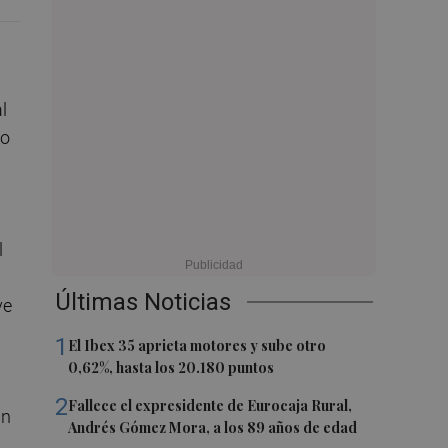
l
io
l
Últimas Noticias
ve
1
El Ibex 35 aprieta motores y sube otro
0,62%, hasta los 20.180 puntos
2
Fallece el expresidente de Eurocaja Rural,
ún
Andrés Gómez Mora, a los 89 años de edad