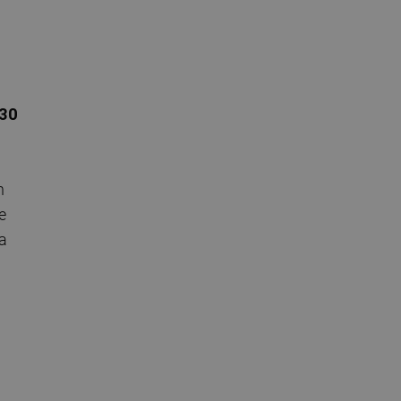
230
n
e
a