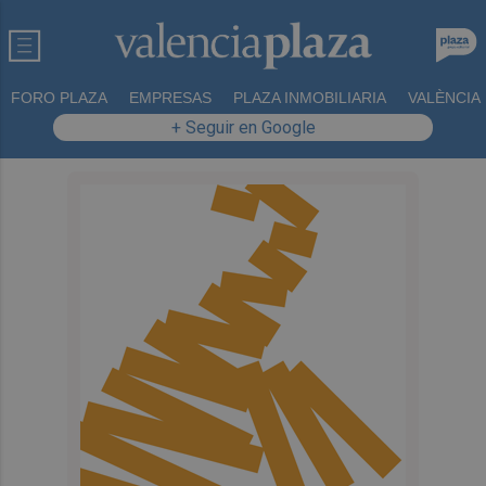
FORO PLAZA
EMPRESAS
PLAZA INMOBILIARIA
VALÈNCIA
+ Seguir en Google