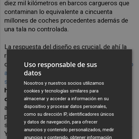
diez mil kilómetros en barcos cargueros que
contaminan lo equivalente a cincuenta
millones de coches procedentes además de
una tala no controlada.
La respuesta del diseño es crucial, de ahí la
responsabilidad en otros temas de valores
Uso responsable de sus
como es
el papel del diseño como enemigo (o
datos
aliado) de la publicidad machista y
sexista
.
No son pocos los diseñadores que
Nosotros y nuestros socios utilizamos
han apuntado cómo el diseño puede
cookies y tecnologías similares para
cambiar el mundo
, como ambicionaba el
almacenar y acceder a información en su
dispositivo y procesar datos personales,
alemán
Dieter Rams
que enfatizaba en la
como su dirección IP, identificadores únicos
protección del entorno natural y en el reto de
y datos de navegación, para ofrecer
superar esta era de consumismo exacerbado.
anuncios y contenido personalizados, medir
Y esa es precisamente la clave.
anuncios y contenido, obtener información