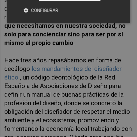
2010, esto ya no va de los productos que
diseñamos sino de la infraestructura que los
CONFIGURAR
rodea.
El diseño debe propiciar los cambios
que necesitamos en nuestra sociedad, no
solo para concienciar sino para ser por sí
mismo el propio cambio
.
Hace tres años repasábamos en forma de
decálogo
los mandamientos del diseñador
ético
, un código deontológico de la Red
Española de Asociaciones de Diseño para
definir un manual de buenas prácticas de la
profesión del diseño, donde se concretó la
obligación del diseñador de respetar el medio
ambiente y el ecosistema, promoviendo y
fomentando la economía local trabajando con