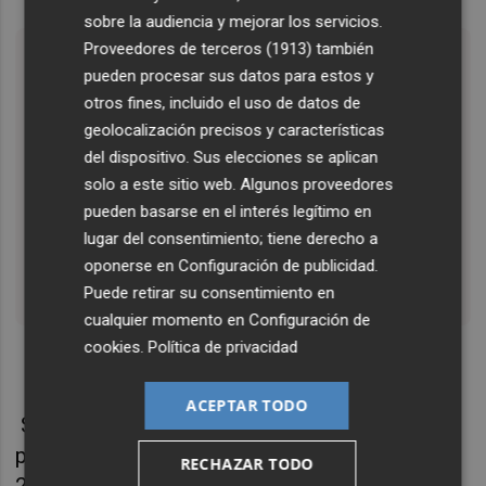
sobre la audiencia y mejorar los servicios.
Proveedores de terceros (1913)
también
«Designers should always have the
pueden procesar sus datos para estos y
ambition to change the world for the
otros fines, incluido el uso de datos de
better; it cannot happen by itself.»
geolocalización precisos y características
del dispositivo. Sus elecciones se aplican
Dieter Rams, Tokio Manifesto.
solo a este sitio web. Algunos proveedores
Museum Angewandte Kunst, Frankfurt.
pueden basarse en el interés legítimo en
pic.twitter.com/IdWs5X7Oo3
lugar del consentimiento; tiene derecho a
August 19,
— Kike Correcher (@kikeco)
oponerse en
Configuración de publicidad
.
2019
Puede retirar su consentimiento en
cualquier momento en
Configuración de
cookies
.
Política de privacidad
ACEPTAR TODO
Siguiendo con los pensamientos de Rams,
plasmados en su Manifiesto de Tokio de
RECHAZAR TODO