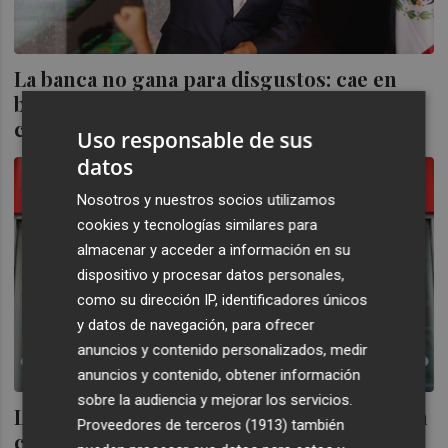
La banca no gana para disgustos: cae en
bolsa tras conocer que México limitará las
comisiones
Uso responsable de sus
datos
Nosotros y nuestros socios utilizamos
cookies y tecnologías similares para
almacenar y acceder a información en su
dispositivo y procesar datos personales,
como su dirección IP, identificadores únicos
y datos de navegación, para ofrecer
anuncios y contenido personalizados, medir
anuncios y contenido, obtener información
sobre la audiencia y mejorar los servicios.
La banca ingresa más de 8.000 millones en
Proveedores de terceros (1913)
también
comisiones con ayuda de los seguros