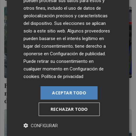
pueden procesar sus datos para estos y
otros fines, incluido el uso de datos de
geolocalización precisos y características
del dispositivo. Sus elecciones se aplican
solo a este sitio web. Algunos proveedores
pueden basarse en el interés legítimo en
lugar del consentimiento; tiene derecho a
oponerse en
Configuración de publicidad
.
Puede retirar su consentimiento en
cualquier momento en
Configuración de
cookies
.
Política de privacidad
Bankia eliminará las comisiones a 2,4
millones de clientes con ingresos
ACEPTAR TODO
domiciliados en el banco
RECHAZAR TODO
CONFIGURAR