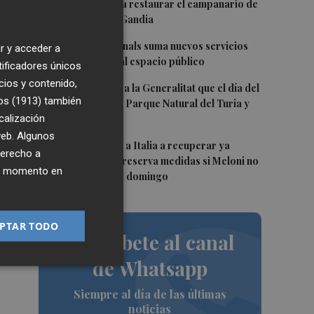
e
han servido para restaurar el campanario de
or
la Colegiata de Gandia
3
La Pobla de Farnals suma nuevos servicios
r y acceder a
de proximidad al espacio público
tificadores únicos
cios y contenido,
4
Paterna solicita a la Generalitat que el día del
os (1913)
también
eclipse cierre el Parque Natural del Turia y
calización
La Vallesa
 web. Algunos
5
España emplaza a Italia a recuperar ya
derecho a
te"
'Schengen' y se reserva medidas si Meloni no
ier momento en
acepta antes del domingo
PTAR TODO
Suscríbete al canal
de Whatsapp
Siempre al día de las últimas
noticias