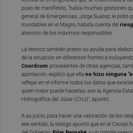
puso de manifiesto, "había muchas gestiones qu
general de Emergencias, Jorge Suárez, le pidió q
inundables en el Magro, habida cuenta del
riesg
atención de los máximos responsables.
La técnico también prestó su ayuda para elabora
de la situación en diferentes frentes e incluyen
Coordcom
procedentes de otras agencias, tam
aportación, explicó que ella
no hizo ninguna "e
reflejar en el informe todos los datos que existía
quien mejor puede hacerlas, son la Agencia Esta
Hidrográfica del Júcar (CHJ)", apuntó.
A su juicio, para hacer una valoración de los rie
ese sentido, la testigo apuntó que en el Cecopi 
del Gobierno,
Pilar Bernabé
, y un comité aseso