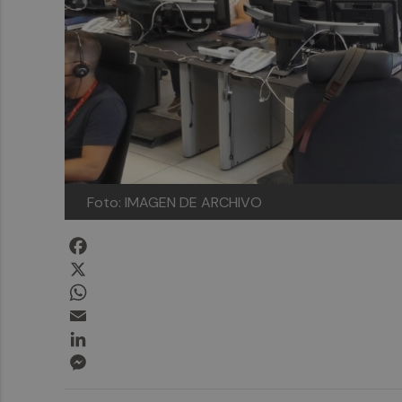
Foto: IMAGEN DE ARCHIVO
Facebook
X
WhatsApp
Email
LinkedIn
Messenger