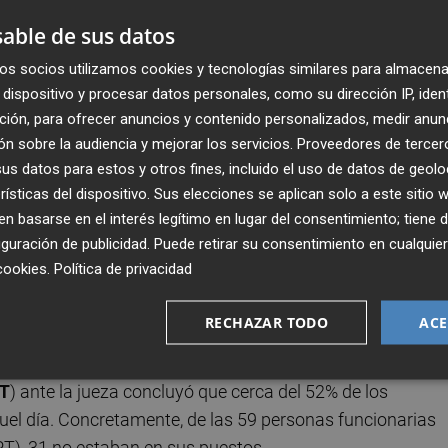
bdivide en dos secciones
. Por un lado, se encuntra la d
arca: "Son funciones de riesgos de carácter tecnológico, p
able de sus datos
as empresas que están sujetas a accidentes graves,
os socios utilizamos cookies y tecnologías similares para almacena
ección, registro de bomberos", expuso ante la sala.
dispositivo y procesar datos personales, como su dirección IP, iden
ción, para ofrecer anuncios y contenido personalizados, medir anun
nes diferentes a las de
Riesgos Naturales
, no tiene nada
n sobre la audiencia y mejorar los servicios.
Proveedores de tercer
el día, su coordinador "
no estaba en el centro de
s datos para estos y otros fines, incluido el uso de datos de geolo
rísticas del dispositivo. Sus elecciones se aplican solo a este sitio
s siglas L.S., "
estaba comisionado en Madrid
", donde
 basarse en el interés legítimo en lugar del consentimiento; tiene 
trabajadora aclaró que su plaza "no es que estuviese vacan
guración de publicidad
. Puede retirar su consentimiento en cualqu
cookies
.
Política de privacidad
da cuenta de que una de las acusaciones populares, el
RECHAZAR TODO
ACE
cisamente en si aquel día el centro de emergencias contó
ado por la Federación Estatal de Trabajadoras de las
T
) ante la jueza concluyó que cerca del 52% de los
uel día. Concretamente, de las 59 personas funcionarias
PT), 31 no estaban en sus puestos.