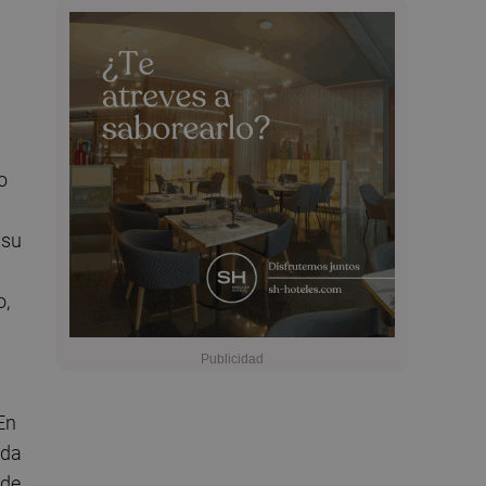
a
o
 su
o,
En
ada
 de