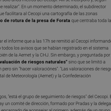
e realizar". En un momento determinado, el subdirector
ue facilitara al Cecopi una cartografía de las zonas
o de rotura de la presa de Forata
que centraba toda l
r el informe que a las 17h se remitió al Cecopi informand
do todos los avisos que se habían registrado en el sistema
bién de la Aemet y la CHJ. Sin embargo, y preguntada por
valuación de riesgos naturales"
sino que se limitó a
n pero sin "hacer valoraciónes". "Las valoraciones de riesg
tal de Meteorología (Aemet) y la Confederación
sgos, "está el grupo de seguimiento de riesgos" del Cecopi. 
hay un comité de dirección, formado por Pradas y la deleg
r, encargado de aconsejar al primero, además de un grupo