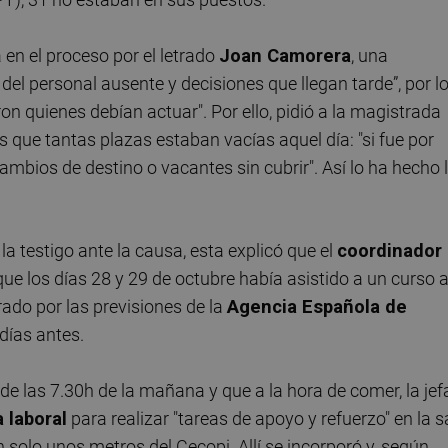
a en el proceso por el letrado
Joan Camorera
, una
el personal ausente y decisiones que llegan tarde”, por l
aron quienes debían actuar". Por ello, pidió a la magistrada
os que tantas plazas estaban vacías aquel día: "si fue por
ambios de destino o vacantes sin cubrir". Así lo ha hecho 
a testigo ante la causa, esta explicó que el
coordinador
e los días 28 y 29 de octubre había asistido a un curso a
rado por las previsiones de la
Agencia Española de
días antes.
sde las 7.30h de la mañana y que a la hora de comer, la jef
 laboral
para realizar "tareas de apoyo y refuerzo" en la s
solo unos metros del Cecopi. Allí se incorporó y, según