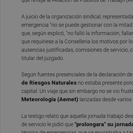
A juicio de la organización sindical, representad
emergencia "no se puede gestionar con la mitad d
que, según explicó, "no falló la información, fall
que requiriese a la Conselleria los motivos por l
ausencias justificadas, comisiones de servicio, c
titular del juzgado.
Según fuentes presenciales de la declaración de l
de Riesgos Naturales
no estaba presente porqu
capital. Un viaje que sin embargo no se vio frust
Meteorología (Aemet)
lanzadas desde varios 
La testigo relató que aquella jornada trabajó de
de servicio le pidió que
"prolongara" su jornada
técnica de emergencias, que se encontraba a tan 