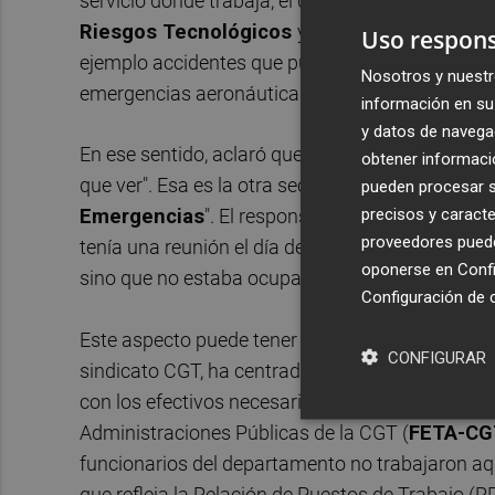
servicio donde trabaja, el de Planificación, se
su
Riesgos Tecnológicos
y es donde ella se enm
Uso respons
ejemplo accidentes que pueden ocasionarse en l
Nosotros y nuestr
emergencias aeronáuticas, registros de autoprot
información en su 
y datos de navega
En ese sentido, aclaró que las suyas "son funcio
obtener informació
que ver". Esa es la otra sección del servicio y aqu
pueden procesar su
precisos y caracte
Emergencias
". El responsable, que responde a la
proveedores pueden
tenía una reunión el día de antes, por lo que la 
oponerse en
Confi
sino que no estaba ocupada aquel día.
Configuración de 
Este aspecto puede tener cierta relevancia habi
CONFIGURAR
sindicato CGT, ha centrado uno de sus tiros pre
con los efectivos necesarios.
Un informe
present
Administraciones Públicas de la CGT (
FETA-CG
funcionarios del departamento no trabajaron aq
que refleja la Relación de Puestos de Trabajo (R