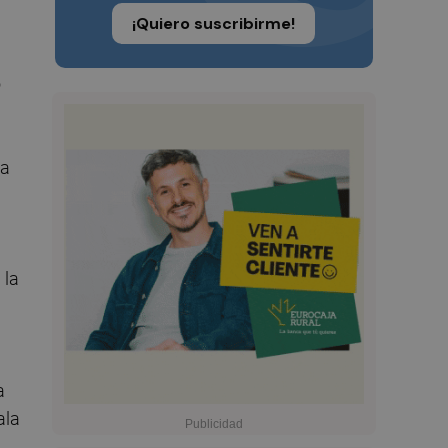
¡Quiero suscribirme!
o
la
 la
a
ala