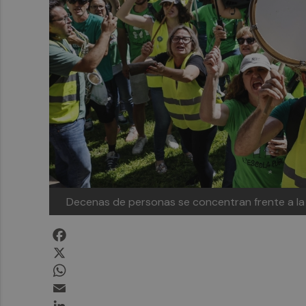
Decenas de personas se concentran frente a la
Facebook
X
WhatsApp
Email
LinkedIn