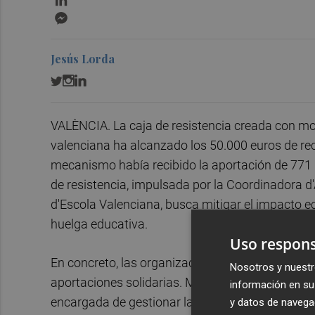
Messenger
Jesús Lorda
VALÈNCIA. La caja de resistencia creada con mot
valenciana ha alcanzado los 50.000 euros de rec
mecanismo había recibido la aportación de 771 
de resistencia, impulsada por la Coordinadora d
d'Escola Valenciana, busca mitigar el impacto 
huelga educativa.
Uso respons
En concreto, las organizaciones citadas anterio
Nosotros y nuestr
aportaciones solidarias. Mientras la asociación 
información en su 
encargada de gestionar la iniciativa a través de
y datos de navega