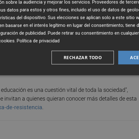
n sobre la audiencia y mejorar los servicios.
Proveedores de tercer
can que "ningún docente debería quedarse sin apoyo por
s datos para estos y otros fines, incluido el uso de datos de geolo
nto de la comunidad educativa".
rísticas del dispositivo. Sus elecciones se aplican solo a este sitio
 basarse en el interés legítimo en lugar del consentimiento; tiene 
mico solidario en el que la ciudadanía y la entidades que 
guración de publicidad
. Puede retirar su consentimiento en cualqu
a reducir el impacto económico que sufren en sus nómin
cookies
.
Política de privacidad
les que no realizadas. "Este mecanismo supone una
 el derecho a huelga de todos y todas las docentes y par
RECHAZAR TODO
ACE
conómicos no puedan seguir", señalaron fuentes de la
 educación es una cuestión vital de toda la sociedad",
 invitan a quienes quieran conocer más detalles de esta
xa-de-resistencia
.