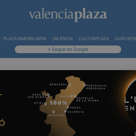
PLAZA INMOBILIARIA
VALÈNCIA
CULTURPLAZA
GUÍA HED
+ Seguir en Google