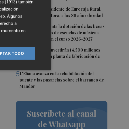
os (1913)
también
2
calización
Fallece el expresidente de Eurocaja Rural,
Andrés Gómez Mora, a los 89 años de edad
 web. Algunos
derecho a
3
CaixaBank aumenta la dotación de las becas
lo
ier momento en
para el alumnado de escuelas de música a
as
275.000 euros en el curso 2026-2027
4
Tesla y SpaceX invertirán 14.500 millones
a
PTAR TODO
para construir la planta de fabricación de
chips Terafab
5
L'Eliana avanza en la rehabilitación del
puente y las pasarelas sobre el barranco de
Mandor
Suscríbete al canal
de Whatsapp