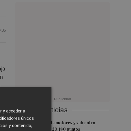
8:35
aja
ón
a
Últimas Noticias
r y acceder a
tificadores únicos
1
El Ibex 35 aprieta motores y sube otro
cios y contenido,
0,62%, hasta los 20.180 puntos