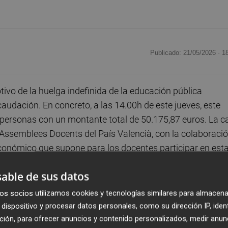
Publicado: 21/05/2026 ·
1
ivo de la huelga indefinida de la educación pública
audación. En concreto, a las 14.00h de este jueves, este
personas con un montante total de 50.175,87 euros. La c
'Assemblees Docents del País Valencià, con la colaboraci
económico que supone para los docentes participar en est
able de sus datos
rmente han creado una asociación para canalizar las
os socios utilizamos cookies y tecnologías similares para almacena
se constituye de manera oficial, es Escola Valenciana la
dispositivo y procesar datos personales, como su dirección IP, iden
 su estructura administrativa y económica. Desde la
ción, para ofrecer anuncios y contenido personalizados, medir anun