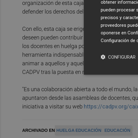
obtener informació
organización de esta caja de resistencia remar
pueden procesar su
defender los derechos del alumnado y del conju
precisos y caracte
proveedores pueden
Con ello, esta caja se erige como un fondo econó
oponerse en
Confi
deseen pueden contribuir con sus aportaciones 
Configuración de 
los docentes en huelga por las jornadas labora
herramienta indispensable para poder garantizar
CONFIGURAR
animar a aquellos y aquellas que por motivos e
CADPV tras la puesta en marcha de la iniciativa.
"Es una colaboración abierta a todo el mundo, la
apuntaron desde las asambleas de docentes, que
iniciativa a visitar su web
https://cadpv.org/cai
ARCHIVADO EN
HUELGA EDUCACIÓN
EDUCACIÓN