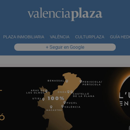
PLAZA INMOBILIARIA
VALÈNCIA
CULTURPLAZA
GUÍA HED
+ Seguir en Google