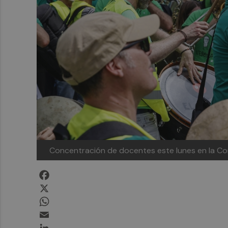
Concentración de docentes este lunes en la Co
Facebook
X
WhatsApp
Email
LinkedIn