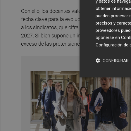
y datos de navega
obtener informació
Con ello, los docentes valencianos mantienen el 
pueden procesar su
fecha clave para la evolución de esta situación
precisos y caracte
a los sindicatos, que cifra en 120 euros mensuales
proveedores pueden
2027. Si bien supone un incremento de 45 euros f
oponerse en
Confi
exceso de las pretensiones iniciales planteadas 
Configuración de 
CONFIGURAR