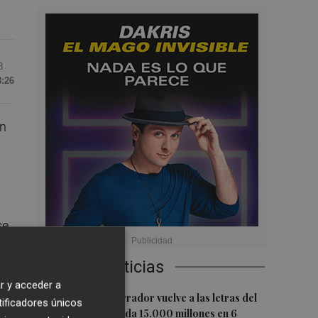
8
8:26
En
se
s,
Últimas Noticias
r y acceder a
1
El pequeño ahorrador vuelve a las letras del
tificadores únicos
Tesoro y demanda 15.000 millones en 6