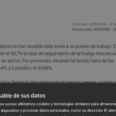
Publicado: 18/05/2026 ·
18:1
Actualizado: 18/05/2026 · 1
ianos no han acudido este lunes a su puesto de trabajo. 
 en el 39,7% la tasa de seguimiento de la huelga educativa
n activo. Por provincias, Alicante ha tenido fuera de las
84%; y Castellón, el 34,88%.
ntos frente al dato registrado el pasado viernes, cuando 
ciudad de València que contó con más de 35.000 asistente
able de sus datos
ierno en la Comunitat Valenciana. El registro de este
ue va de huelga, solo por detrás del primer día de
os socios utilizamos cookies y tecnologías similares para almacena
dispositivo y procesar datos personales, como su dirección IP, iden