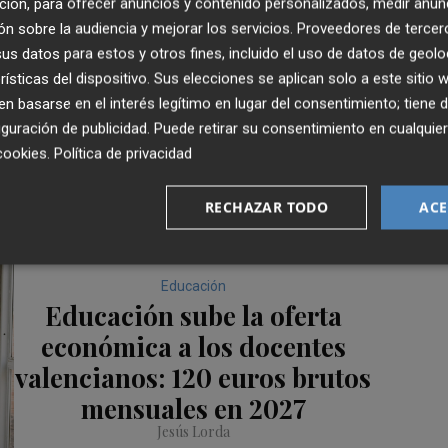
ción, para ofrecer anuncios y contenido personalizados, medir anun
n sobre la audiencia y mejorar los servicios.
Proveedores de tercer
pulso sobre la conselleria que dirige
Carmen Ortí
en una
s datos para estos y otros fines, incluido el uso de datos de geolo
. La Generalitat ha planteado este lunes una nueva propue
rísticas del dispositivo. Sus elecciones se aplican solo a este sitio
 la subida salarial, a aplicar en dos tandas: enero y julio
 basarse en el interés legítimo en lugar del consentimiento; tiene 
rente a lo planteado hace 10 días, todavía se aleja en
guración de publicidad
. Puede retirar su consentimiento en cualqu
por todos los sindicatos.
cookies
.
Política de privacidad
RECHAZAR TODO
ACE
Educación
Educación sube la oferta
económica a los docentes
valencianos: 120 euros brutos
mensuales en 2027
Jesús Lorda