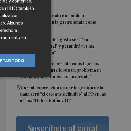
cios y contenido,
meses
os (1913)
también
2
calización
El oleoturismo se abre al público
sta
internacional con la gastronomía como
 web. Algunos
 de
reclamo
derecho a
ier momento en
3
El eclipse del 12 de agosto será "un
espectáculo visual" y permitirá ver las
perseidas "de día"
PTAR TODO
4
Marián Cano: "No permitiremos ligar los
apartamentos turísticos a un problema de
vivienda que el Gobierno no afronta"
5
Morant, convencida de que la gestión de la
dana será "el estoque definitivo" al PP en las
urnas: "Habrá Botànic III"
Suscríbete al canal