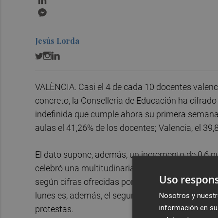
Messenger
Jesús Lorda
VALÈNCIA. Casi el 4 de cada 10 docentes valenc
concreto, la Conselleria de Educación ha cifrado
indefinida que cumple ahora su primera semana e
aulas el 41,26% de los docentes; Valencia, el 39,
El dato supone, además, un incremento de 0,6 pu
celebró una multitudinaria manifestación en la 
Uso respons
según cifras ofrecidas por la Delegación del Gob
lunes es, además, el segundo más elevado en lo q
Nosotros y nuestr
información en su 
protestas.