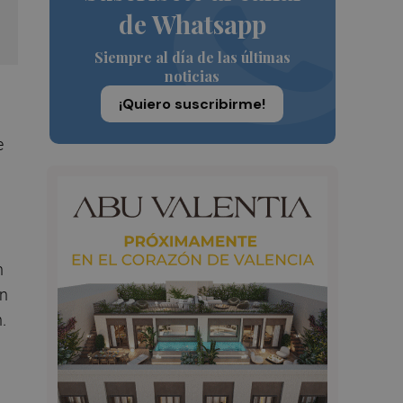
de Whatsapp
Siempre al día de las últimas
noticias
¡Quiero suscribirme!
e
n
en
n.