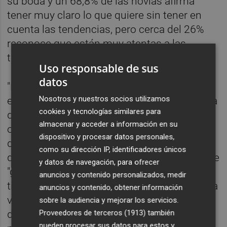
su boda y un 68,8% de las novias afirma
tener muy claro lo que quiere sin tener en
cuenta las tendencias, pero cerca del 26%
reconoce que están muy atentas a las
tendencias y buscan inspiración.
Uso responsable de sus
datos
"El vestido de novia ocupa el tercer lugar
Nosotros y nuestros socios utilizamos
entre los gastos de la boda y es también una
cookies y tecnologías similares para
de las tareas más importantes de la
almacenar y acceder a información en su
organización de la boda", ha defendido la
dispositivo y procesar datos personales,
directora general de Bodas.net, Nina Pérez,
como su dirección IP, identificadores únicos
que ha añadido que se trata de un sector que
y datos de navegación, para ofrecer
"goza de excelente salud pero en el que las
anuncios y contenido personalizados, medir
tiendas especializadas tienen que estar cada
anuncios y contenido, obtener información
vez más preparadas para responder a las
sobre la audiencia y mejorar los servicios.
Proveedores de terceros (1913)
también
demandas de unas clientas que se informan
pueden procesar sus datos para estos y