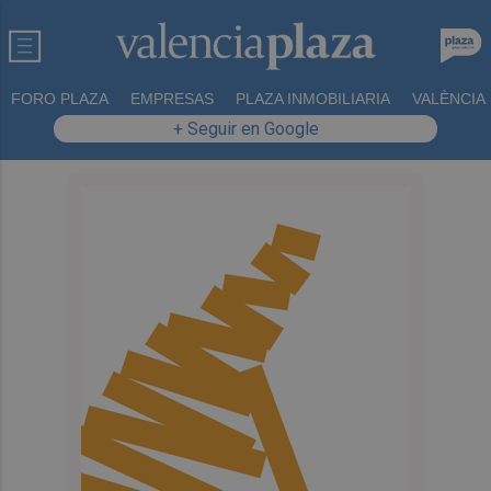
FORO PLAZA
EMPRESAS
PLAZA INMOBILIARIA
VALÈNCIA
+ Seguir en Google