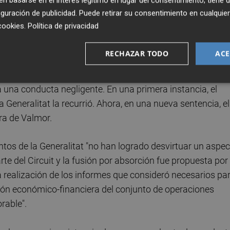
 basarse en el interés legítimo en lugar del consentimiento; tiene 
an algunos letrados consultados, la cuantía podría ascen
guración de publicidad
. Puede retirar su consentimiento en cualqu
cookies
.
Política de privacidad
able tanto a Johnson, a Miró como a otros miembros del
RECHAZAR TODO
ACE
 por la compra en marzo de 2012 de la sociedad Valmor
ionada por absorción, y que presentaba en ese momento u
 una conducta negligente. En una primera instancia, el
 Generalitat la recurrió. Ahora, en una nueva sentencia, el
pra de Valmor.
ntos de la Generalitat "no han logrado desvirtuar un aspe
te del Circuit y la fusión por absorción fue propuesta por 
a realización de los informes que consideró necesarios pa
uación económico-financiera del conjunto de operaciones
rable".