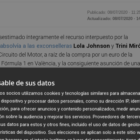
Publicado: 08/07/2020 ·
11:2
Actualizado: 08/07/2020 · 1
estimado íntegramente el recurso interpuesto por la
 absolvía a las exconselleras
Lola Johnson
y
Trini Mir
rcuito del Motor, a raíz de la compra por un euro de la
 Fórmula 1 en València, y la consiguiente asunción de un
ropia Generalitat.
able de sus datos
itat, unas costas que según las fuentes consultadas por e
os socios utilizamos cookies y tecnologías similares para almacena
as mismas se calculan en función de la cantidad que se
dispositivo y procesar datos personales, como su dirección IP, iden
de 24 millones.
ción, para ofrecer anuncios y contenido personalizados, medir anun
n sobre la audiencia y mejorar los servicios.
Proveedores de tercer
enido acceso Europa Press, en la que se desestima el recur
s datos para estos y otros fines, incluido el uso de datos de geolo
rísticas del dispositivo. Sus elecciones se aplican solo a este sitio
ntra un fallo anterior del mismo tribunal económico y le