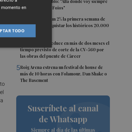
derecho a
der
masas en su pueblo: "Allá donde voy siempre
ier momento en
digo que soy de Foios"
3
El Ibex 35 sube un 2% la primera semana de
agosto tras conquistar los históricos 20.000
PTAR TODO
puntos
4
n
La Diputación reduce en más de dos meses el
tiempo previsto de corte de la CV-560 por
las obras del puente de Càrcer
5
Roig Arena estrena un festival de house de
más de 10 horas con Folamour, Dan Shake o
The Basement
cto
el
ra
Suscríbete al canal
de Whatsapp
Siempre al día de las últimas