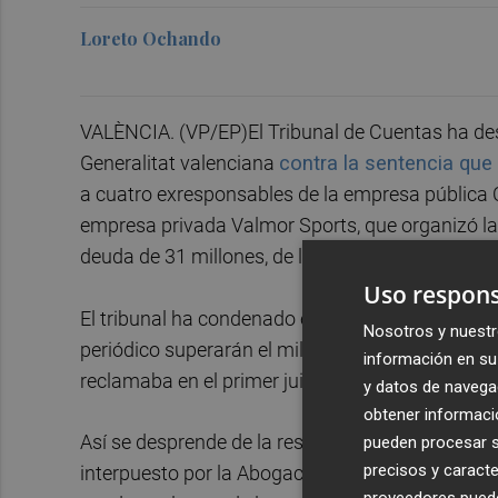
Loreto Ochando
VALÈNCIA. (VP/EP)El Tribunal de Cuentas ha des
Generalitat valenciana
contra la sentencia que
a cuatro exresponsables de la empresa pública Ci
empresa privada Valmor Sports, que organizó la
deuda de 31 millones, de los que 14 eran con la p
Uso respons
El tribunal ha condenado en costas a la General
Nosotros y nuestr
periódico superarán el millón de euros, ya que l
información en su 
reclamaba en el primer juicio, en este caso más 
y datos de navega
obtener informació
Así se desprende de la resolución, a la que ha t
pueden procesar su
precisos y caracte
interpuesto por la Abogacía de la Generalitat co