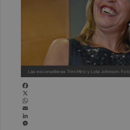
Las exconselleras Trini Miró y Lola Johnson. Fot
Facebook
X
WhatsApp
Email
LinkedIn
Messenger