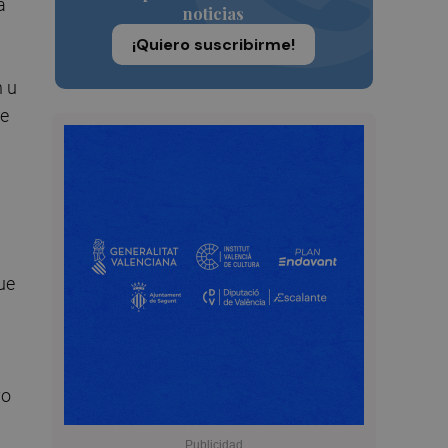
a
noticias
¡Quiero suscribirme!
n u
de
ue
vo