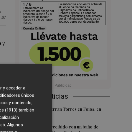
5
4:07
ó
y
a
ste
r y acceder a
Últimas Noticias
tificadores únicos
cios y contenido,
1
El homenaje a Ferran Torres en Foios, en
os (1913)
también
imágenes
so
calización
 web. Algunos
2
Ferran Torres, recibido con un baño de