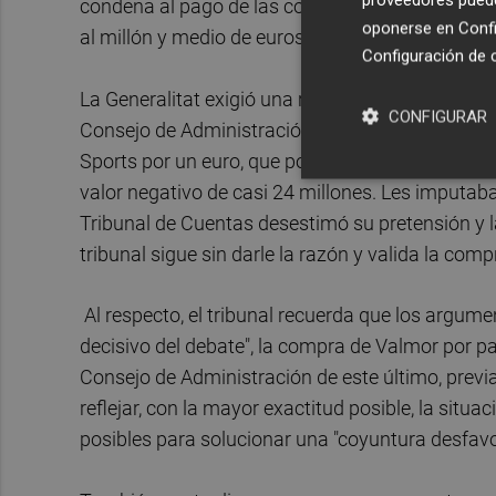
proveedores pueden
condena al pago de las costas que, según estim
oponerse en
Confi
al millón y medio de euros.
Configuración de 
La Generalitat exigió una responsabilidad cont
CONFIGURAR
Consejo de Administración de Circuit del Motor
Sports por un euro, que posteriormente fue fus
valor negativo de casi 24 millones. Les imputaba
Tribunal de Cuentas desestimó su pretensión y la
tribunal sigue sin darle la razón y valida la com
Al respecto, el tribunal recuerda que los argume
decisivo del debate", la compra de Valmor por par
Consejo de Administración de este último, previ
reflejar, con la mayor exactitud posible, la sit
posibles para solucionar una "coyuntura desfavo