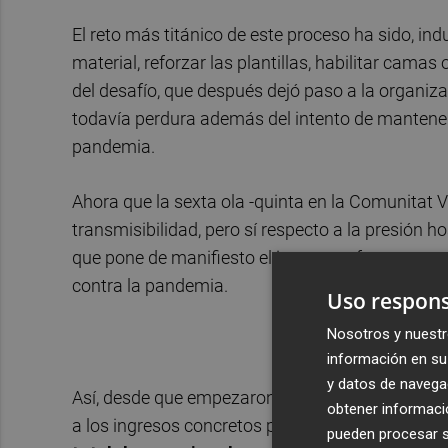
El reto más titánico de este proceso ha sido, ind
material, reforzar las plantillas, habilitar camas
del desafío, que después dejó paso a la organ
todavía perdura además del intento de mantener
pandemia.
Ahora que la sexta ola -quinta en la Comunitat 
transmisibilidad, pero sí respecto a la presión ho
que pone de manifiesto el ingente esfuerzo para 
contra la pandemia.
Uso respons
Nosotros y nuestr
información en su 
y datos de navega
Así, desde que empezaron a facilitarse datos de
obtener informació
a los ingresos concretos por la covid en la UCI 
pueden procesar su