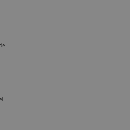
 de
el