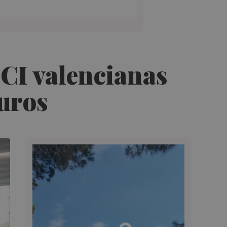
 UCI valencianas
euros