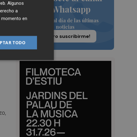
 web. Algunos
de Whatsapp
derecho a
ier momento en
Siempre al día de las últimas
noticias
¡Quiero suscribirme!
PTAR TODO
os
o
zo,