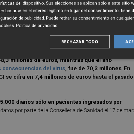
euros extra sólo en el cuidado de pacientes en
rísticas del dispositivo. Sus elecciones se aplican solo a este sitio
ana.
 basarse en el interés legítimo en lugar del consentimiento; tiene 
guración de publicidad
. Puede retirar su consentimiento en cualqu
cookies
.
Política de privacidad
 utiliza para calibrar el coste de una cama UCI por día y
uentes oficiales, no incluye personal ni farmacia. Así,
RECHAZAR TODO
ACE
 -donde no se han ofrecido datos de ingresos hospitalari
la repetición de las cifras del viernes,
en 2020 el gast
48,3 millones de euros
, mientras que el año
 consecuencias del virus
, fue de 70,3 millones
.
En
UCI se cifra en 7,4 millones de euros hasta el pasado
5.000 diarios sólo en pacientes ingresados por
datos por parte de la Conselleria de Sanidad el 17 de mar