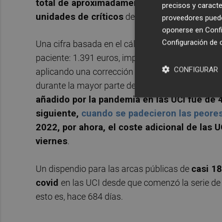
total de aproximadamente 126 millones de 
precisos y caracte
unidades de críticos
de la Comunitat Valenci
proveedores pueden
oponerse en
Confi
Configuración de 
Una cifra basada en el cálculo que la conselleria
paciente: 1.391 euros, importe que, puntualizan f
CONFIGURAR
aplicando una corrección en los fines de semana
durante la mayor parte de la pandemia- basada en 
añadido por la pandemia en las UCI fue de 
siguiente,
cuando se padecieron las peores
2022, por ahora,
el coste adicional de las 
viernes
.
Un dispendio para las arcas públicas de
casi 18
covid
en las UCI desde que comenzó la serie de 
esto es, hace 684 días.