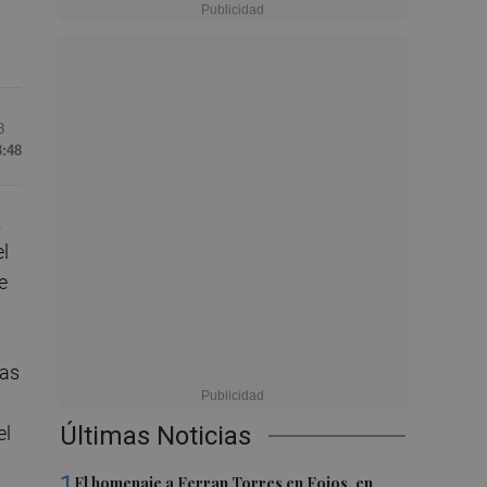
8
3:48
a
el
e
las
Últimas Noticias
el
1
El homenaje a Ferran Torres en Foios, en