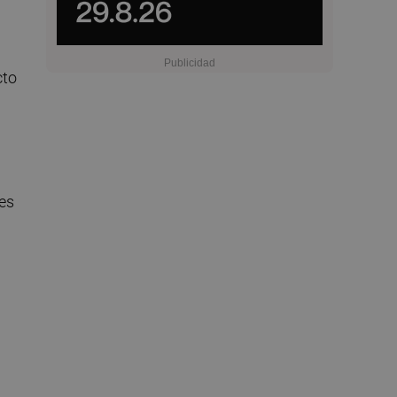
cto
nes