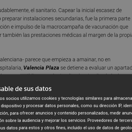
udablemente, el sanitario. Capear la inicial escasez de
 o preparar instalaciones secundarias, fue la primera parte
ización e impulso de la macrocampaña de vacunación que
 también las prestaciones médicas al margen de la propi
Valenciana- parece que empieza a amainar, no en
spitalaria,
Valencia Plaza
se detiene a evaluar un aparta
las arcas públicas que ha implicado e implica la lucha
able de sus datos
os socios utilizamos cookies y tecnologías similares para almacena
dispositivo y procesar datos personales, como su dirección IP, iden
ción, para ofrecer anuncios y contenido personalizados, medir anun
 la pandemia -en concreto el 17 de marzo de 2020- respec
n sobre la audiencia y mejorar los servicios.
Proveedores de tercer
hasta este mismo viernes,
la Generalitat lleva gastados
s datos para estos y otros fines, incluido el uso de datos de geolo