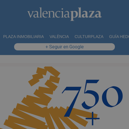
PLAZA INMOBILIARIA
VALÈNCIA
CULTURPLAZA
GUÍA HED
+ Seguir en Google