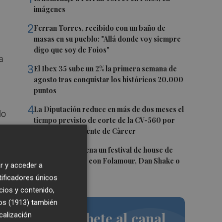
imágenes
2
Ferran Torres, recibido con un baño de
masas en su pueblo: "Allá donde voy siempre
digo que soy de Foios"
a
3
El Ibex 35 sube un 2% la primera semana de
agosto tras conquistar los históricos 20.000
puntos
4
La Diputación reduce en más de dos meses el
do
tiempo previsto de corte de la CV-560 por
las obras del puente de Càrcer
5
Roig Arena estrena un festival de house de
más de 10 horas con Folamour, Dan Shake o
r y acceder a
The Basement
tificadores únicos
cios y contenido,
to
os (1913)
también
 un
Suscríbete al canal
calización