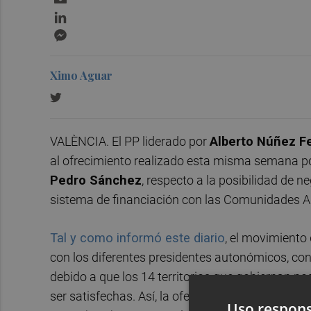
LinkedIn
Messenger
Ximo Aguar
VALÈNCIA. El PP liderado por
Alberto Núñez Fe
al ofrecimiento realizado esta misma semana por
Pedro Sánchez
, respecto a la posibilidad de n
sistema de financiación con las Comunidades
Tal y como informó este diario
, el movimiento 
con los diferentes presidentes autonómicos, conl
debido a que los 14 territorios que gobiernan p
ser satisfechas. Así, la oferta trataba de export
Uso respons