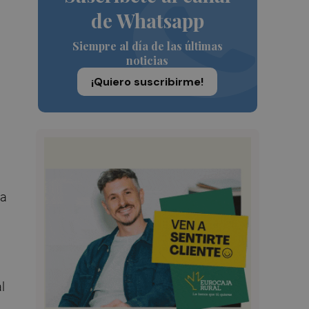
de Whatsapp
Siempre al día de las últimas
noticias
¡Quiero suscribirme!
ma
l