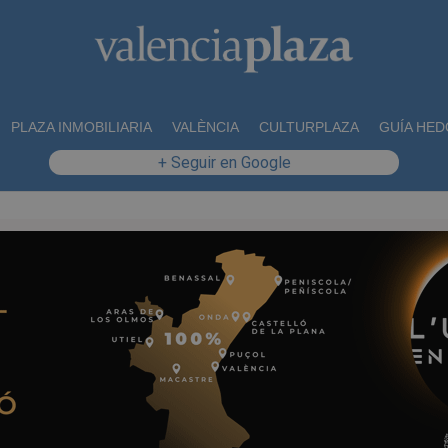
PLAZA INMOBILIARIA
VALÈNCIA
CULTURPLAZA
GUÍA HED
+ Seguir en Google