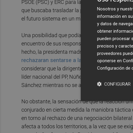
PSOE (PSC) y ERC para la investidura de
Salvado
Nosotros y nuestr
que buscaba trasladar la pelota al tejado de lo
información en su 
el futuro sistema en un marco de negociación bil
y datos de navega
obtener informació
Una posibilidad que podía resultar incómoda para
pueden procesar su
encuentro de sus responsables institucionales 
precisos y caracte
hecho, la presidenta madrileña,
Isabel Díaz Ay
proveedores pueden
rechazaran sentarse a la mesa con Sánchez
.
oponerse en
Confi
considerar que la dirigente estaba marcando -o 
Configuración de 
líder nacional del PP, Núñez Feijóo. No obstante, 
CONFIGURAR
Sánchez mientras no se aborde la financiación.
No obstante, la sensación de que la reacción uni
conjurado en cierta medida la maniobra táctica d
en torno al rechazo de una negociación bilateral
afecta a todos los territorios, a la vez que se ex