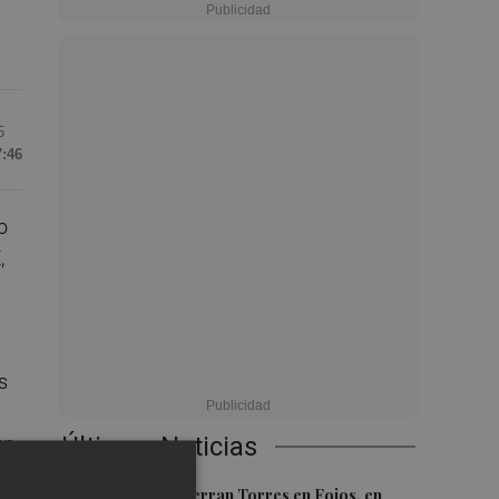
5
7:46
o
,
s
Últimas Noticias
en
1
El homenaje a Ferran Torres en Foios, en