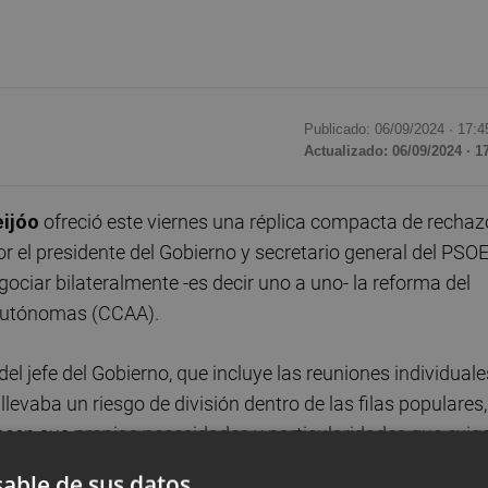
Publicado: 06/09/2024 ·
17:4
Actualizado: 06/09/2024 · 1
ijóo
ofreció este viernes una réplica compacta de rechaz
 el presidente del Gobierno y secretario general del PSOE
egociar bilateralmente -es decir uno a uno- la reforma del
 Autónomas (CCAA).
del jefe del Gobierno, que incluye las reuniones individuale
levaba un riesgo de división dentro de las filas populares,
oseen sus propias necesidades y particularidades que exig
ar la concesión realizada a Cataluña -tras la negociación
able de sus datos