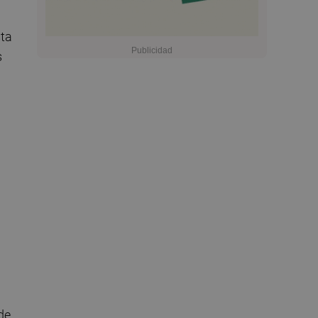
sta
s
de