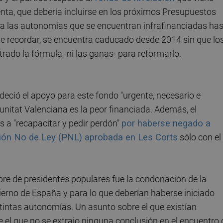
ta, que debería incluirse en los próximos Presupuestos
a las autonomías que se encuentran infrafinanciadas ha
be recordar, se encuentra caducado desde 2014 sin que lo
ado la fórmula -ni las ganas- para reformarlo.
eció el apoyo para este fondo "urgente, necesario e
unitat Valenciana es la peor financiada. Además, el
as a "recapacitar y pedir perdón"
por haberse negado a
ción No de Ley (PNL) aprobada en Les Corts
sólo con el
bre de presidentes populares fue la condonación de la
bierno de España y para lo que deberían haberse iniciado
stintas autonomías. Un asunto sobre el que existían
e el que no se extrajo ninguna conclusión en el encuentro 