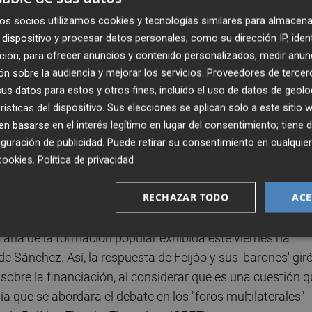
r Illa
- de una financiación singular a otras autonomías, 
os socios utilizamos cookies y tecnologías similares para almacena
s populares para que se pronunciaran sobre sus deseos pa
dispositivo y procesar datos personales, como su dirección IP, iden
ateral.
ción, para ofrecer anuncios y contenido personalizados, medir anun
n sobre la audiencia y mejorar los servicios.
Proveedores de tercer
 el PP, que este viernes iba a celebrar precisamente un
s datos para estos y otros fines, incluido el uso de datos de geolo
autonómicos para mostrar su oposición al cupo catalán. D
rísticas del dispositivo. Sus elecciones se aplican solo a este sitio
uso
, había pedido a sus homólogos que, directamente,
 basarse en el interés legítimo en lugar del consentimiento; tiene 
 Una posición que provocó cierto revuelo interno al
guración de publicidad
. Puede retirar su consentimiento en cualqu
al menos condicionando- la respuesta que debía proferir e
cookies
.
Política de privacidad
la dirigente sí abrió este viernes la puerta a reunirse con
RECHAZAR TODO
ACE
taria de la formación popular exhibida este viernes ha
e Sánchez. Así, la respuesta de Feijóo y sus 'barones' gir
 sobre la financiación, al considerar que es una cuestión 
igía que se abordara el debate en los "foros multilaterales"