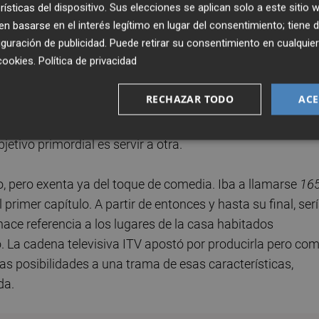
rísticas del dispositivo. Sus elecciones se aplican solo a este sitio
 basarse en el interés legítimo en lugar del consentimiento; tiene 
guración de publicidad
. Puede retirar su consentimiento en cualqu
 de la conciencia de clase. Dos actrices,
Jean Marsh
y
cookies
.
Política de privacidad
os protagonistas serían los criados de una familia burgue
o solamente tenían que estar los criados, porque sin algu
RECHAZAR TODO
ACE
n también a la familia. Los padres de ambas actrices habían
y querían rendirles homenaje hablando de esa experiencia,
etivo primordial es servir a otra.
o, pero exenta ya del toque de comedia. Iba a llamarse
16
rimer capítulo. A partir de entonces y hasta su final, ser
 hace referencia a los lugares de la casa habitados
o. La cadena televisiva ITV apostó por producirla pero co
s posibilidades a una trama de esas características,
da.