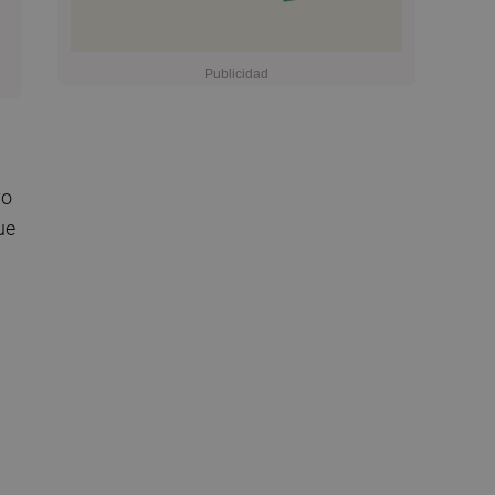
yo
ue