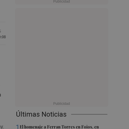
5
0:08
y
a
Últimas Noticias
1
y.
El homenaje a Ferran Torres en Foios, en