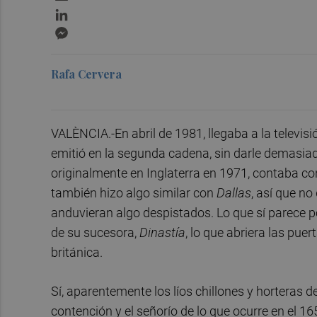
LinkedIn
Messenger
Rafa Cervera
VALÈNCIA.-En abril de 1981, llegaba a la televisi
emitió en la segunda cadena, sin darle demasiad
originalmente en Inglaterra en 1971, contaba c
también hizo algo similar con
Dallas
, así que n
anduvieran algo despistados. Lo que sí parece po
de su sucesora,
Dinastía
, lo que abriera las pue
británica.
Sí, aparentemente los líos chillones y horteras d
contención y el señorío de lo que ocurre en el 16