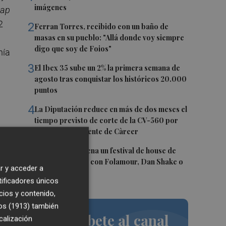
imágenes
oap
2
2
Ferran Torres, recibido con un baño de
masas en su pueblo: "Allá donde voy siempre
digo que soy de Foios"
nía
3
El Ibex 35 sube un 2% la primera semana de
agosto tras conquistar los históricos 20.000
puntos
4
La Diputación reduce en más de dos meses el
tiempo previsto de corte de la CV-560 por
las obras del puente de Càrcer
s
5
Roig Arena estrena un festival de house de
más de 10 horas con Folamour, Dan Shake o
r y acceder a
The Basement
tificadores únicos
cios y contenido,
os (1913)
también
Suscríbete al canal
calización