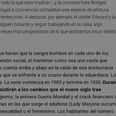
todo lo que esto implica—, y la cocinera Kate Bridges
escogió a conciencia) completan esa especie de jefatura
ientes más. A destacar, por ejemplo, el chófer Edward y la
iguen casarse y seguir trabajando en la casa, algo
 veces más progresistas de lo que podríamos intuir debid
 que hacen que la sangre bombee en cada uno de los
 presión social, el mantener como sea una casta que
os cuenta
Arriba y abajo
es la caída de esa aristocracia
 y que se enfrenta a su ocaso durante la eduardiana. L
. La serie comienza en 1903 y termina en 1930.
Duran
asistirán a los cambios que el nuevo siglo trae
ragismo, la primera Guerra Mundial y el crack financiero 
ias en las que surge el adulterio (Lady Marjorie sucu
osexualidad o el feminismo. Los habitantes del número