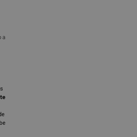
o a
os
te
de
mbe