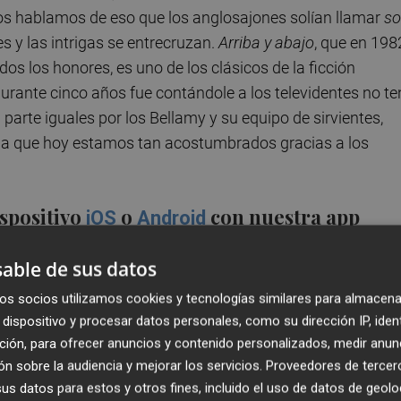
os hablamos de eso que los anglosajones solían llamar
s
s y las intrigas se entrecruzan.
Arriba y abajo
, que en 198
s los honores, es uno de los clásicos de la ficción
durante cinco años fue contándole a los televidentes no te
arte iguales por los Bellamy y su equipo de sirvientes,
a la que hoy estamos tan acostumbrados gracias a los
ispositivo
o
con nuestra app
iOS
Android
ntemente interpretada por un elenco de actores y actrice
able de sus datos
n transcurría mayormente en el interior de la casa de los
os socios utilizamos cookies y tecnologías similares para almacena
nas domésticas. Más que cualquier otra cosa, los guiones
dispositivo y procesar datos personales, como su dirección IP, iden
a obsesión por la diferencia de clase social, una cuestión
ción, para ofrecer anuncios y contenido personalizados, medir anun
n sobre la audiencia y mejorar los servicios.
Proveedores de tercer
s datos para estos y otros fines, incluido el uso de datos de geolo