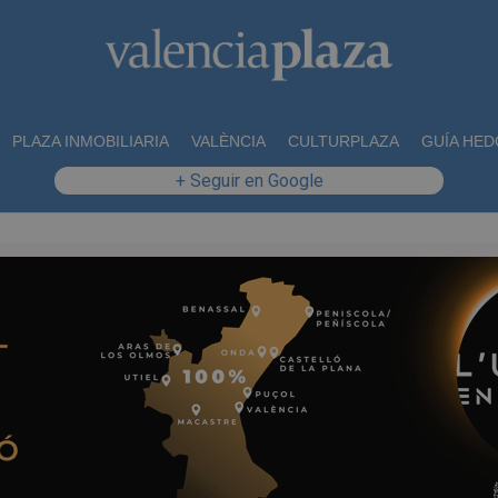
PLAZA INMOBILIARIA
VALÈNCIA
CULTURPLAZA
GUÍA HED
+ Seguir en Google