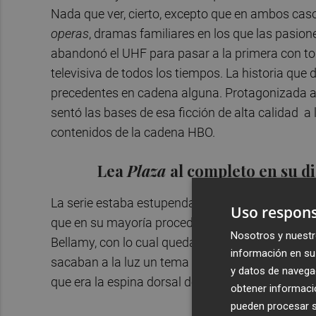
Nada que ver, cierto, excepto que en ambos cas
operas
, dramas familiares en los que las pasione
abandonó el UHF para pasar a la primera con todo
televisiva de todos los tiempos. La historia que 
precedentes en cadena alguna. Protagonizada a p
sentó las bases de esa ficción de alta calidad 
contenidos de la cadena HBO.
Lea
Plaza
al completo en su d
La serie estaba estupendamente escrita y excele
Uso respons
que en su mayoría procedían del teatro. La acció
Nosotros y nuestr
Bellamy, con lo cual quedaba restringida a esce
información en su 
sacaban a la luz un tema tan británico como es l
y datos de navega
que era la espina dorsal de la serie.
obtener informació
pueden procesar su