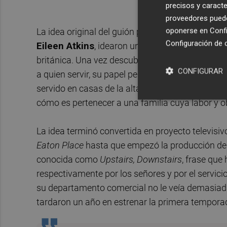
precisos y caracte
proveedores pueden
oponerse en
Confi
La idea original del guión proviene precisamente
Configuración de 
Eileen Atkins
, idearon una comedia en la que l
británica. Una vez descubrieron que en escena n
CONFIGURAR
a quien servir, su papel perdía brillo, incluyero
servido en casas de la alta burguesía británica 
cómo es pertenecer a una familia cuya labor y obj
La idea terminó convertida en proyecto televisiv
Eaton Place
hasta que empezó la producción del p
conocida como
Upstairs, Downstairs
, frase que
respectivamente por los señores y por el servici
su departamento comercial no le veía demasiada
tardaron un año en estrenar la primera tempora