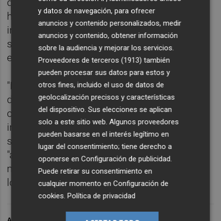
que el cantante
Francisco
interpretara el
y datos de navegación, para ofrecer
himno regional al finalizar el acto
anuncios y contenido personalizados, medir
institucional del 9 d'Octubre. "Queremos
anuncios y contenido, obtener información
saber cuánto ha cobrado (...) y en qué se
sobre la audiencia y mejorar los servicios.
está gastando el dinero", ha exigido.
Proveedores de terceros (1913)
también
pueden procesar sus datos para estos y
"Mazón nos sorprendió en esa vena artística
otros fines, incluido el uso de datos de
geolocalización precisos y características
de cantantes poco actuales. Y visto que
del dispositivo. Sus elecciones se aplican
cuando venden entradas no funcionan, les
solo a este sitio web. Algunos proveedores
invita al Palau", ha expuesto el síndic
pueden basarse en el interés legítimo en
socialista, que ha subrayado que las
lugar del consentimiento; tiene derecho a
"aspiraciones legítimas de Mazón con la
oponerse en
Configuración de publicidad
.
música no se pueden pagar con el dinero de
Puede retirar su consentimiento en
los valencianos".
cualquier momento en
Configuración de
cookies
.
Política de privacidad
ARCHIVADO EN