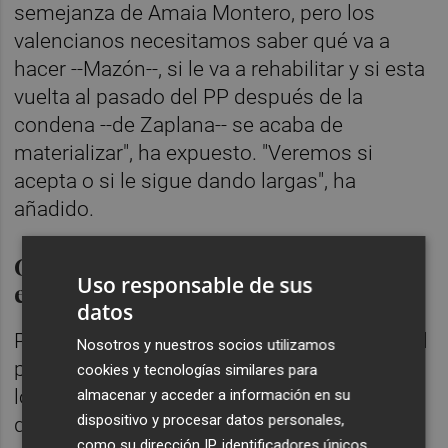
semejanza de Amaia Montero, pero los
valencianos necesitamos saber qué va a
hacer --Mazón--, si le va a rehabilitar y si esta
vuelta al pasado del PP después de la
condena --de Zaplana-- se acaba de
materializar", ha expuesto. "Veremos si
acepta o si le sigue dando largas", ha
añadido.
Gasto de la actuación de Francisco
Uso responsable de sus
el 9 d'Octubre
datos
Por otro lado, y en el marco de esta "vuelta al
Nosotros y nuestros socios utilizamos
pasado" del PP en la Comunitat Valenciana,
cookies y tecnologías similares para
los socialistas han solicitado a la Generalitat
almacenar y acceder a información en su
dispositivo y procesar datos personales,
que les informe del gasto que ha supuesto
como su dirección IP, identificadores únicos