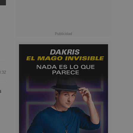
8:32
a