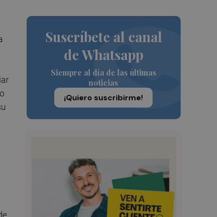
Suscríbete al canal
a
de Whatsapp
Siempre al día de las últimas
iar
noticias
do
¡Quiero suscribirme!
su
de