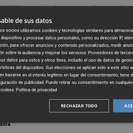
onados poder acceder, "de manera sencilla y remota" y a
nada con el consumo y la facturación de agua en sus
able de sus datos
ermita alertar de casos de ocupación ilegal de viviendas,
os socios utilizamos cookies y tecnologías similares para almacena
o de agua, o detectar percances sufridos por personas q
dispositivo y procesar datos personales, como su dirección IP, iden
ción, para ofrecer anuncios y contenido personalizados, medir anun
n sobre la audiencia y mejorar los servicios.
Proveedores de tercer
a' es un sistema pionero en España. Estamos muy orgullos
s datos para estos y otros fines, incluido el uso de datos de geolo
 refuerzo tecnológico del suministro de agua en los últim
rísticas del dispositivo. Sus elecciones se aplican solo a este sitio
ste tipo de alertas de forma que reforcemos más nuestra
 basarse en el interés legítimo en lugar del consentimiento; tiene 
sable municipal durante la visita que ha realizado a la se
guración de publicidad
. Puede retirar su consentimiento en cualqu
cookies
.
Política de privacidad
e conocer el funcionamiento de la oficina virtual y los us
RECHAZAR TODO
ACE
CEO de Global Omnium,
Dionisio García
, y el concejal del
dina
.