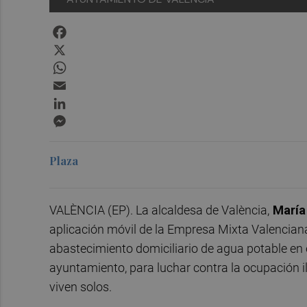
Facebook
X
WhatsApp
Email
LinkedIn
Messenger
Plaza
VALÈNCIA (EP). La alcaldesa de València,
María
aplicación móvil de la Empresa Mixta Valencian
abastecimiento domiciliario de agua potable en 
ayuntamiento, para luchar contra la ocupación i
viven solos.