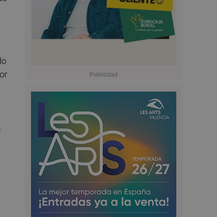
do
or
a