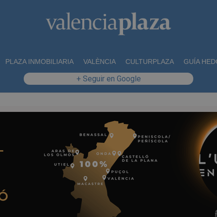
PLAZA INMOBILIARIA
VALÈNCIA
CULTURPLAZA
GUÍA HED
+ Seguir en Google