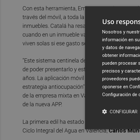
Con esta herramienta, Emivasa permite a sus ab
través del móvil, a toda la información relacio
Uso respons
inmuebles. Catalá ha resaltado que esa opción p
Nosotros y nuestr
cuando en un inmueble vacío se registra consum
información en su 
viven solas si ese gasto se reduce o desaparece.
y datos de navega
obtener informació
"Este sistema centinela de alerta de 'casa vací
pueden procesar su
de poder presentarlo y está vinculado también al
precisos y caracte
años. La aplicación móvil nos permite generar e
proveedores pueden
estrategia antiocupación", ha afirmado la respon
oponerse en
Confi
Configuración de 
de la empresa mixta en Vara de Quart con el fin d
de la nueva APP.
CONFIGURAR
La primera edil ha estado acompañada por el 
Ciclo Integral del Agua en València,
Carlos Mun