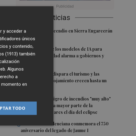
Últimas Noticias
1
Controlado el incendio en Sierra Engarcerán
r y acceder a
ue
(Castellón)
tificadores únicos
cios y contenido,
2
La capacidad de los modelos de IA para
os (1913)
también
burlar la seguridad alarma a gobiernos y
os
calización
empresas
os
 web. Algunos
3
El eclipse solar dispara el turismo y las
derecho a
búsquedas de alojamiento crecen hasta un
de
ier momento en
500%
os
4
Aemet prevé peligro de incendios "muy alto"
o "extremo" en la mayor parte de la
PTAR TODO
Península y Baleares el día del eclipse
5
La Biblioteca Valenciana conmemora el 750
aniversario del legado de Jaume I