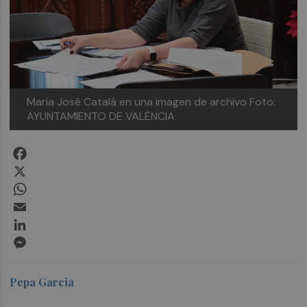
María José Catalá en una imagen de archivo
Foto:
AYUNTAMIENTO DE VALÈNCIA
Facebook
X
WhatsApp
Email
LinkedIn
Messenger
Pepa Garcia