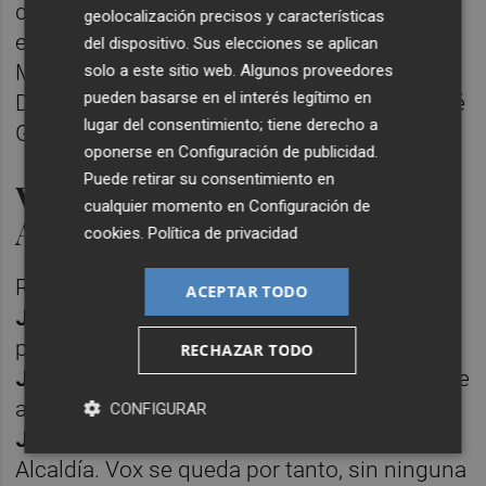
de Fiestas y Tradiciones, de las que se
geolocalización precisos y características
encargará Gil. Respecto a la Delegación de
del dispositivo. Sus elecciones se aplican
Mayores y Sanidad, así como de la
solo a este sitio web. Algunos proveedores
pueden basarse en el interés legítimo en
Delegación de Consumo, se hará cargo José
lugar del consentimiento; tiene derecho a
Gosálbez.
oponerse en
Configuración de publicidad
.
Puede retirar su consentimiento en
Vox se queda sin tenencia de
cualquier momento en
Configuración de
Alcaldía
cookies
.
Política de privacidad
Respecto a las tenencias de Alcladía,
María
ACEPTAR TODO
José Ferrer San Segundo
, continúa siendo
primera teniente de alcaldesa, mientras que
RECHAZAR TODO
Julia Climent
pasa a ser segunda teniente de
alcaldesa (el puesto que ocupaba Badenas).
CONFIGURAR
Juan Giner
ocupará la tercera tenencia de
Alcaldía. Vox se queda por tanto, sin ninguna