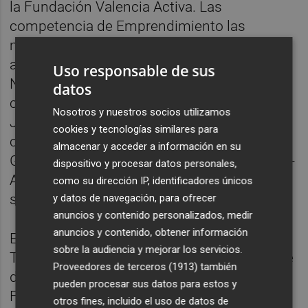
la Fundación Valencia Activa. Las
competencia de Emprendimiento las
mantiene la edil Cecilia Herrero. En cuanto
al Área de Parques y Jardines y Espacios
Uso responsable de sus
Naturales, su titular será
Mónica Gil
. En
datos
concreto, la Delegación de Parques y
Nosotros y nuestros socios utilizamos
Jardines y la de Agricultura será
cookies y tecnologías similares para
competencia de
Cecilia Herrero
; José
almacenar y acceder a información en su
Gozálbez mantiene la Delegación de Devesa-
dispositivo y procesar datos personales,
Albufera y la propia Gil tendrá competencia
como su dirección IP, identificadores únicos
sobre Playas.
y datos de navegación, para ofrecer
anuncios y contenido personalizados, medir
anuncios y contenido, obtener información
En cuanto al Área de Familia, Mayores y
sobre la audiencia y mejorar los servicios.
Tradiciones también recae en Mónica Gil. De
Proveedores de terceros (1913)
también
dicha área dependen la Delegación de
pueden procesar sus datos para estos y
Familia, Juventud e Infancia y la Delegación
otros fines, incluido el uso de datos de