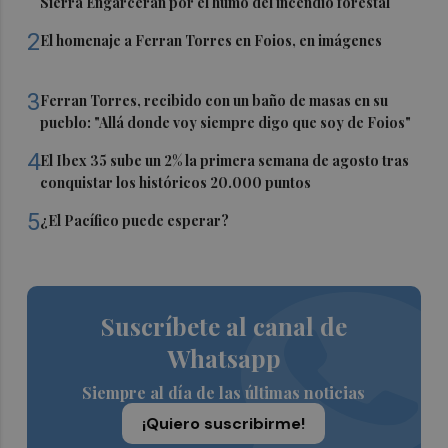
Sierra Engarcerán por el humo del incendio forestal
2
El homenaje a Ferran Torres en Foios, en imágenes
3
Ferran Torres, recibido con un baño de masas en su
pueblo: "Allá donde voy siempre digo que soy de Foios"
4
El Ibex 35 sube un 2% la primera semana de agosto tras
conquistar los históricos 20.000 puntos
5
¿El Pacífico puede esperar?
Suscríbete al canal de
Whatsapp
Siempre al día de las últimas noticias
¡Quiero suscribirme!