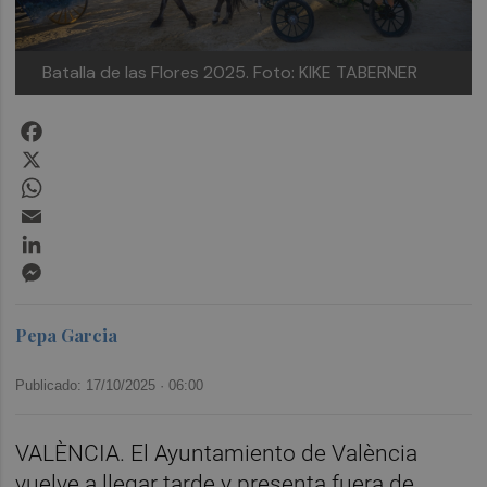
Batalla de las Flores 2025.
Foto: KIKE TABERNER
Facebook
X
WhatsApp
Email
LinkedIn
Messenger
Pepa Garcia
Publicado: 17/10/2025 ·
06:00
VALÈNCIA. El Ayuntamiento de València
vuelve a llegar tarde y presenta fuera de