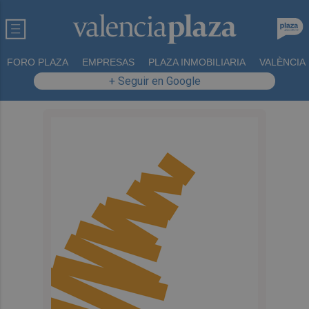
FORO PLAZA
EMPRESAS
PLAZA INMOBILIARIA
VALÈNCIA
+ Seguir en Google