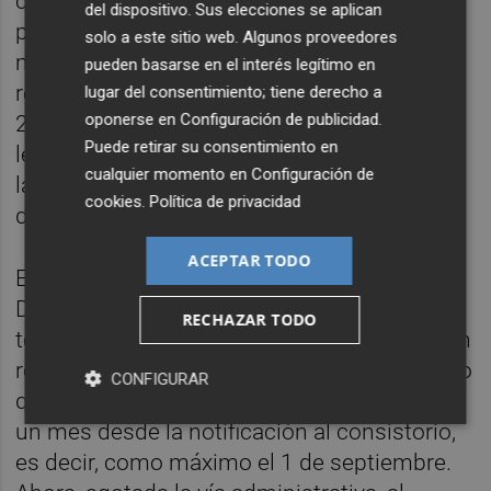
con los requisitos formales de inicio del
del dispositivo. Sus elecciones se aplican
procedimiento, no con la documentación
solo a este sitio web. Algunos proveedores
mínima exigida. Además, la Diputación
pueden basarse en el interés legítimo en
recordaba que el ejercicio presupuestario
lugar del consentimiento; tiene derecho a
oponerse en
Configuración de publicidad
.
2024 ya está cerrado, lo que impedía
Puede retirar su consentimiento en
legalmente continuar con la tramitación de
cualquier momento en
Configuración de
la ayuda, aunque se hubiera presentado
cookies
.
Política de privacidad
documentación posteriormente.
ACEPTAR TODO
El propio decreto del 17 de julio de la
Diputación, advertía que al Ayuntamiento
RECHAZAR TODO
todavía le quedaba la opción de presentar un
recurso potestativo contra esa decisión, algo
CONFIGURAR
que debía haberse producido en el plazo de
un mes desde la notificación al consistorio,
es decir, como máximo el 1 de septiembre.