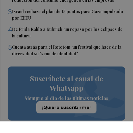
reducción del consumo energético en las empresas
3
Israel rechaza el plan de 15 puntos para Gaza impulsado
por EEUU
4
De Frida Kahlo a Kubrick: un repaso por los eclipses de
la cultura
5
Cuenta atrás para el Rototom, un festival que hace de la
diversidad su "seña de identidad"
Suscríbete al canal de
Whatsapp
Siempre al día de las últimas noticias
¡Quiero suscribirme!