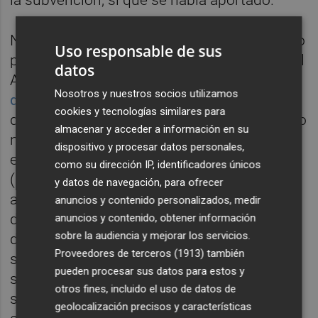
No obstante, en un segundo decreto firmado
Uso responsable de sus
por Mompó el 17 de julio -y que se notificó al
datos
Ayuntamiento el 1 de agosto-
la Diputación
Nosotros y nuestros socios utilizamos
desestimó dicho recurso
amparándose en
cookies y tecnologías similares para
que la solicitud presentada por el consistorio
almacenar y acceder a información en su
no cumplía los requisitos mínimos exigidos
dispositivo y procesar datos personales,
en la Ordenanza General de Subvenciones
como su dirección IP, identificadores únicos
(OGS), al carecer de un proyecto de
y datos de navegación, para ofrecer
actividades y de un presupuesto
anuncios y contenido personalizados, medir
desglosado. El decreto argumentaba que,
anuncios y contenido, obtener información
sobre la audiencia y mejorar los servicios.
debido a esa carencia esencial de la
Proveedores de terceros (1913)
también
solicitud, no era aplicable el trámite de
pueden procesar sus datos para estos y
subsanación previsto en ordenanza, que
otros fines, incluido el uso de datos de
solo permite corregir defectos relacionados
geolocalización precisos y características